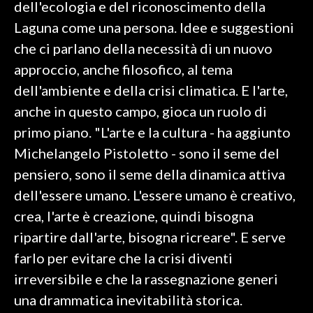
dell'ecologia e del riconoscimento della
Laguna come una persona. Idee e suggestioni
INFO AZIENDE
che ci parlano della necessità di un nuovo
ABBONATI
approccio, anche filosofico, al tema
ANNUNCI
dell'ambiente e della crisi climatica. E l'arte,
NECROLOGI
anche in questo campo, gioca un ruolo di
PUBBLICITÀ
primo piano. "L'arte e la cultura - ha aggiunto
SPIAGGE
Michelangelo Pistoletto - sono il seme del
STORE
pensiero, sono il seme della dinamica attiva
dell'essere umano. L'essere umano è creativo,
crea, l'arte è creazione, quindi bisogna
ripartire dall'arte, bisogna ricreare". E serve
farlo per evitare che la crisi diventi
irreversibile e che la rassegnazione generi
una drammatica inevitabilità storica.