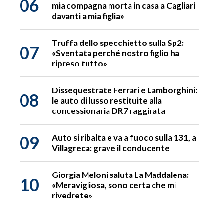
06
mia compagna morta in casa a Cagliari
davanti a mia figlia»
Truffa dello specchietto sulla Sp2:
07
«Sventata perché nostro figlio ha
ripreso tutto»
Dissequestrate Ferrari e Lamborghini:
08
le auto di lusso restituite alla
concessionaria DR7 raggirata
09
Auto si ribalta e va a fuoco sulla 131, a
Villagreca: grave il conducente
Giorgia Meloni saluta La Maddalena:
10
«Meravigliosa, sono certa che mi
rivedrete»