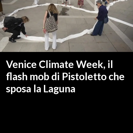
MEDIO CAMPIDANO
ORISTANO E PROVINCIA
SASSARI E PROVINCIA
GALLURA
NUORO E PROVINCIA
OGLIASTRA
AGENDA
Venice Climate Week, il
CRONACA
flash mob di Pistoletto che
ITALIA
sposa la Laguna
MONDO
POLITICA
ECONOMIA
SERVIZI ALLE IMPRESE