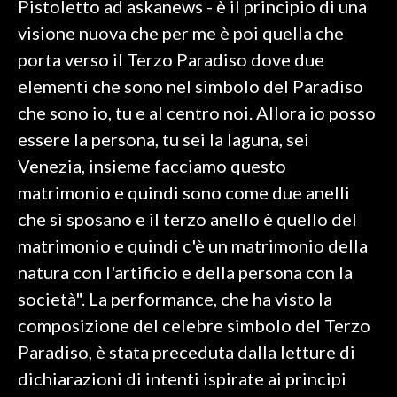
Pistoletto ad askanews - è il principio di una
visione nuova che per me è poi quella che
SPETTACOLI
porta verso il Terzo Paradiso dove due
GOSSIP
elementi che sono nel simbolo del Paradiso
che sono io, tu e al centro noi. Allora io posso
SALUTE
essere la persona, tu sei la laguna, sei
Venezia, insieme facciamo questo
SARDEGNA TURISMO
matrimonio e quindi sono come due anelli
SARDI NEL MONDO
che si sposano e il terzo anello è quello del
NOTIZIE
matrimonio e quindi c'è un matrimonio della
EVENTI
natura con l'artificio e della persona con la
società". La performance, che ha visto la
#CARAUNIONE
composizione del celebre simbolo del Terzo
3 MINUTI CON
Paradiso, è stata preceduta dalla letture di
dichiarazioni di intenti ispirate ai principi
INSULARITÀ