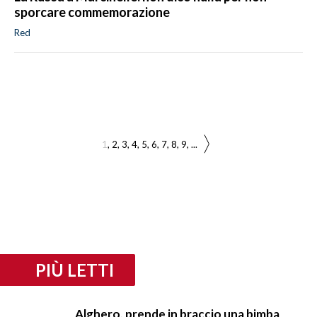
sporcare commemorazione
Red
1
2
3
4
5
6
7
8
9
...
PIÙ LETTI
Alghero, prende in braccio una bimba