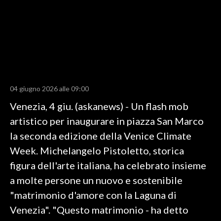
LAVORO
BANDI
SPORT IN SARDEGNA
SPORT
04 giugno 2026 alle 09:00
RISULTATI E CLASSIFICHE
Venezia, 4 giu. (askanews) - Un flash mob
CALCIO
artistico per inaugurare in piazza San Marco
CALCIO REGIONALE
la seconda edizione della Venice Climate
BASKET
Week. Michelangelo Pistoletto, storica
VOLLEY
figura dell'arte italiana, ha celebrato insieme
MOTORI
a molte persone un nuovo e sostenibile
TENNIS
"matrimonio d'amore con la Laguna di
ALTRI SPORT
Venezia". "Questo matrimonio - ha detto
CULTURA