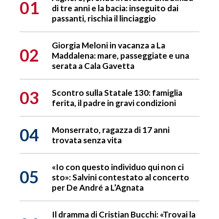
01
di tre anni e la bacia: inseguito dai
passanti, rischia il linciaggio
Giorgia Meloni in vacanza a La
02
Maddalena: mare, passeggiate e una
serata a Cala Gavetta
03
Scontro sulla Statale 130: famiglia
ferita, il padre in gravi condizioni
04
Monserrato, ragazza di 17 anni
trovata senza vita
«Io con questo individuo qui non ci
05
sto»: Salvini contestato al concerto
per De André a L’Agnata
Il dramma di Cristian Bucchi: «Trovai la