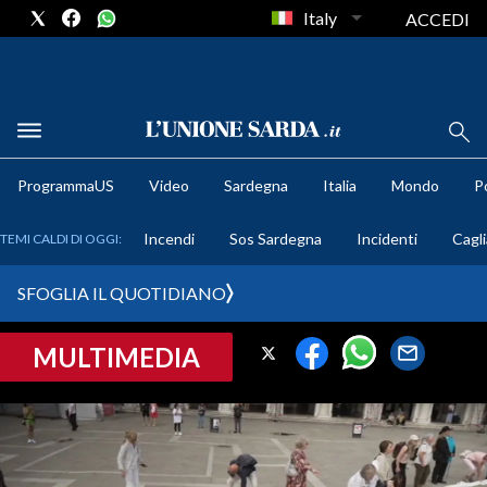
Italy
ACCEDI
METEO
ProgrammaUS
Video
Sardegna
Italia
Mondo
Po
COMUNI AL VOTO
Incendi
Sos Sardegna
Incidenti
Cagli
TEMI CALDI DI OGGI:
VIDEO
SFOGLIA IL QUOTIDIANO
FOTO
MULTIMEDIA
CRONACA SARDEGNA
CAGLIARI
PROVINCIA DI CAGLIARI
SULCIS IGLESIENTE