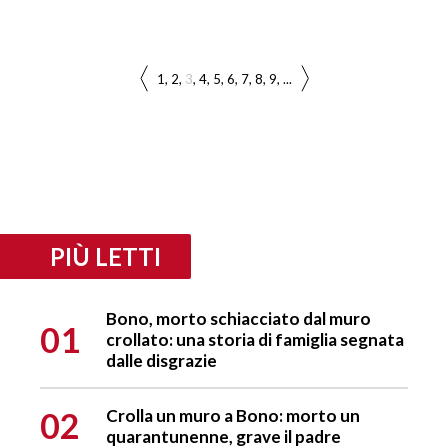
1
2
3
4
5
6
7
8
9
...
PIÙ LETTI
Bono, morto schiacciato dal muro
01
crollato: una storia di famiglia segnata
dalle disgrazie
02
Crolla un muro a Bono: morto un
quarantunenne, grave il padre