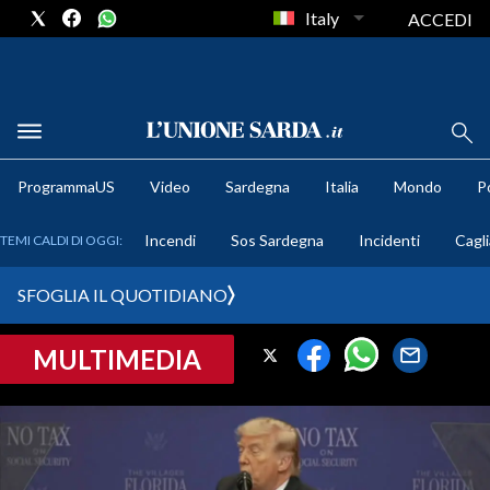
Italy
ACCEDI
METEO
ProgrammaUS
Video
Sardegna
Italia
Mondo
Po
COMUNI AL VOTO
Incendi
Sos Sardegna
Incidenti
Cagli
TEMI CALDI DI OGGI:
VIDEO
SFOGLIA IL QUOTIDIANO
FOTO
MULTIMEDIA
CRONACA SARDEGNA
CAGLIARI
PROVINCIA DI CAGLIARI
SULCIS IGLESIENTE