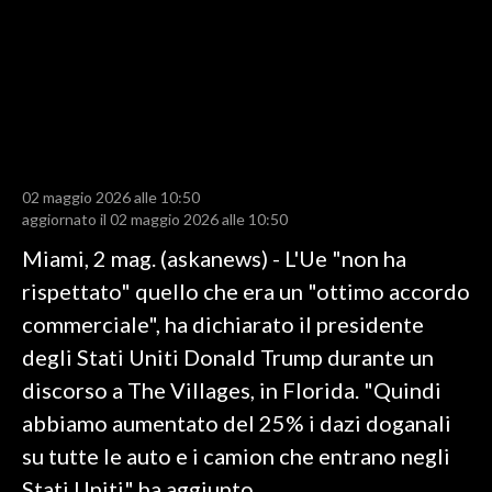
LAVORO
BANDI
SPORT IN SARDEGNA
SPORT
02 maggio 2026 alle 10:50
RISULTATI E CLASSIFICHE
aggiornato il 02 maggio 2026 alle 10:50
CALCIO
Miami, 2 mag. (askanews) - L'Ue "non ha
CALCIO REGIONALE
rispettato" quello che era un "ottimo accordo
BASKET
commerciale", ha dichiarato il presidente
VOLLEY
degli Stati Uniti Donald Trump durante un
MOTORI
discorso a The Villages, in Florida. "Quindi
TENNIS
abbiamo aumentato del 25% i dazi doganali
ALTRI SPORT
su tutte le auto e i camion che entrano negli
Stati Uniti" ha aggiunto.
CULTURA