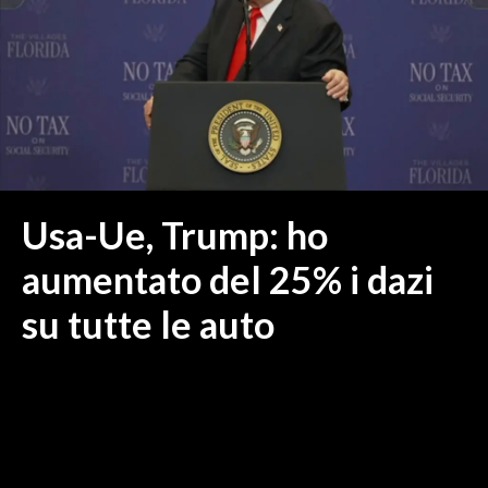
MEDIO CAMPIDANO
ORISTANO E PROVINCIA
SASSARI E PROVINCIA
GALLURA
NUORO E PROVINCIA
OGLIASTRA
AGENDA
Usa-Ue, Trump: ho
CRONACA
aumentato del 25% i dazi
ITALIA
su tutte le auto
MONDO
POLITICA
ECONOMIA
SERVIZI ALLE IMPRESE