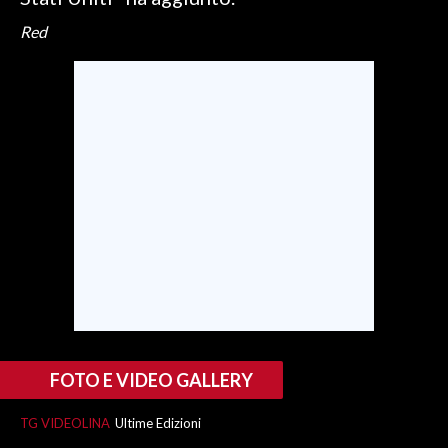
Red
SPETTACOLI
GOSSIP
SALUTE
SARDEGNA TURISMO
SARDI NEL MONDO
NOTIZIE
EVENTI
#CARAUNIONE
FOTO E VIDEO GALLERY
3 MINUTI CON
TG VIDEOLINA
Ultime Edizioni
INSULARITÀ