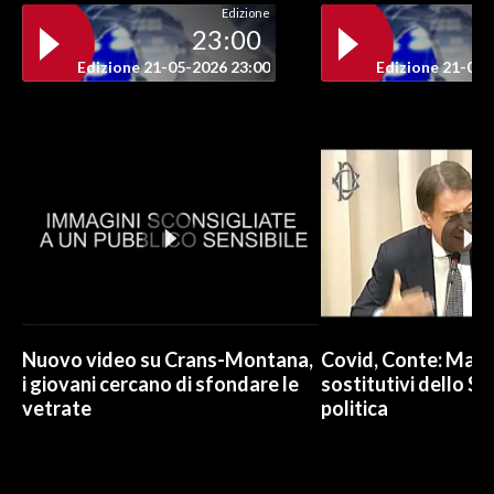
Edizione
23:00
INFO AZIENDE
Edizione 21-05-2026 23:00
Edizione 21-05-
ABBONATI
ANNUNCI
NECROLOGI
PUBBLICITÀ
SPIAGGE
STORE
Nuovo video su Crans-Montana,
Covid, Conte: Mai u
i giovani cercano di sfondare le
sostitutivi dello St
vetrate
politica