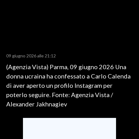
LAVORO
BANDI
SPORT IN SARDEGNA
SPORT
09 giugno 2026 alle 21:12
RISULTATI E CLASSIFICHE
(Agenzia Vista) Parma, 09 giugno 2026 Una
CALCIO
donna ucraina ha confessato a Carlo Calenda
CALCIO REGIONALE
di aver aperto un profilo Instagram per
BASKET
poterlo seguire. Fonte: Agenzia Vista /
VOLLEY
Alexander Jakhnagiev
MOTORI
TENNIS
ALTRI SPORT
CULTURA