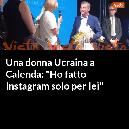
MEDIO CAMPIDANO
ORISTANO E PROVINCIA
SASSARI E PROVINCIA
GALLURA
NUORO E PROVINCIA
OGLIASTRA
AGENDA
Una donna Ucraina a
CRONACA
Calenda: "Ho fatto
ITALIA
Instagram solo per lei"
MONDO
POLITICA
ECONOMIA
SERVIZI ALLE IMPRESE