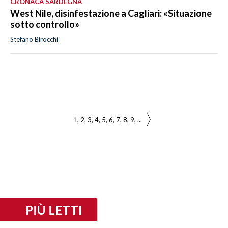
CRONACA SARDEGNA
West Nile, disinfestazione a Cagliari: «Situazione
sotto controllo»
Stefano Birocchi
1
2
3
4
5
6
7
8
9
...
PIÙ LETTI