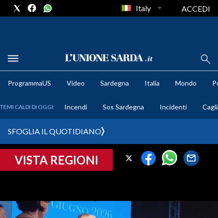
Italy
ACCEDI
METEO
ProgrammaUS
Video
Sardegna
Italia
Mondo
Po
COMUNI AL VOTO
Incendi
Sos Sardegna
Incidenti
Cagli
TEMI CALDI DI OGGI:
VIDEO
SFOGLIA IL QUOTIDIANO
FOTO
VISTA REGIONI
CRONACA SARDEGNA
CAGLIARI
PROVINCIA DI CAGLIARI
SULCIS IGLESIENTE