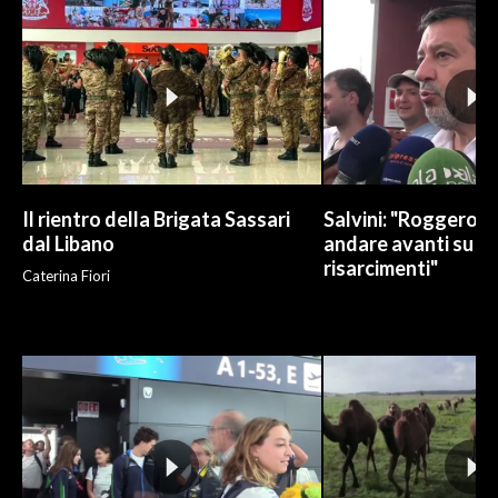
INFO AZIENDE
ABBONATI
ANNUNCI
NECROLOGI
PUBBLICITÀ
Il rientro della Brigata Sassari
Salvini: "Roggero c
SPIAGGE
dal Libano
andare avanti su n
STORE
risarcimenti"
Caterina Fiori