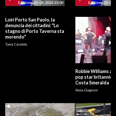
Edizione 21-05-2026 23:00
Edizione 21-05-
INFO AZIENDE
ABBONATI
Loiri Porto San Paolo, la
denuncia dei cittadini: "Lo
ANNUNCI
stagno di Porto Taverna sta
NECROLOGI
morendo"
PUBBLICITÀ
Tania Careddu
SPIAGGE
STORE
Robbie Williams al 
pop star britannica 
Costa Smeralda
Ilenia Giagnoni