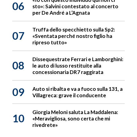
06
sto»: Salvini contestato al concerto
per De André a L’Agnata
Truffa dello specchietto sulla Sp2:
07
«Sventata perché nostro figlio ha
ripreso tutto»
Dissequestrate Ferrari e Lamborghini:
08
le auto di lusso restituite alla
concessionaria DR7 raggirata
09
Auto si ribalta e va a fuoco sulla 131, a
Villagreca: grave il conducente
Giorgia Meloni saluta La Maddalena:
10
«Meravigliosa, sono certa che mi
rivedrete»