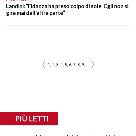
Landini: “Fidanza ha preso colpo di sole, Cgil non si
gira mai dall'altra parte”
1
2
3
4
5
6
7
8
9
...
PIÙ LETTI