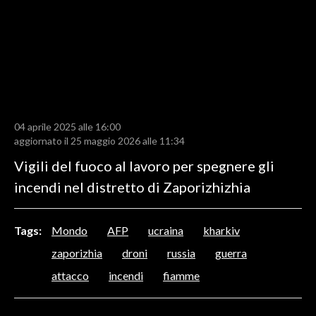
LAVORO
BANDI
SPORT IN SARDEGNA
SPORT
04 aprile 2025 alle 16:00
RISULTATI E CLASSIFICHE
aggiornato il 25 maggio 2026 alle 11:34
CALCIO
Vigili del fuoco al lavoro per spegnere gli
CALCIO REGIONALE
incendi nel distretto di Zaporizhizhia
BASKET
VOLLEY
Tags:
Mondo
AFP
ucraina
kharkiv
MOTORI
zaporizhia
droni
russia
guerra
TENNIS
attacco
incendi
fiamme
ALTRI SPORT
CULTURA