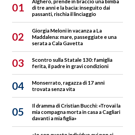
Alghero, prende in braccio una bimba
01
di tre anni e la bacia: inseguito dai
passanti, rischia il linciaggio
Giorgia Meloni in vacanza a La
02
Maddalena: mare, passeggiate e una
serata a Cala Gavetta
03
Scontro sulla Statale 130: famiglia
ferita, il padre in gravi condizioni
04
Monserrato, ragazza di 17 anni
trovata senza vita
Il dramma di Cristian Bucchi: «Trovai la
05
mia compagna morta in casa a Cagliari
davanti a mia figlia»
«Io con questo individuo qui non ci