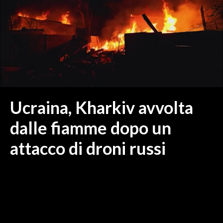
MEDIO CAMPIDANO
ORISTANO E PROVINCIA
SASSARI E PROVINCIA
GALLURA
NUORO E PROVINCIA
OGLIASTRA
AGENDA
Ucraina, Kharkiv avvolta
CRONACA
dalle fiamme dopo un
ITALIA
attacco di droni russi
MONDO
POLITICA
ECONOMIA
SERVIZI ALLE IMPRESE