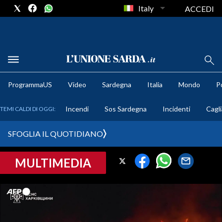
Italy
ACCEDI
METEO
ProgrammaUS
Video
Sardegna
Italia
Mondo
Po
COMUNI AL VOTO
Incendi
Sos Sardegna
Incidenti
Cagli
TEMI CALDI DI OGGI:
VIDEO
SFOGLIA IL QUOTIDIANO
FOTO
MULTIMEDIA
CRONACA SARDEGNA
CAGLIARI
PROVINCIA DI CAGLIARI
SULCIS IGLESIENTE