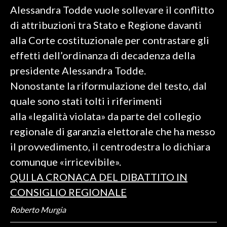
Alessandra Todde vuole sollevare il conflitto
SPETTACOLI
di attribuzioni tra Stato e Regione davanti
alla Corte costituzionale per contrastare gli
GOSSIP
effetti dell’ordinanza di decadenza della
presidente Alessandra Todde.
SALUTE
Nonostante la riformulazione del testo, dal
SARDEGNA TURISMO
quale sono stati tolti i riferimenti
alla «legalità violata» da parte del collegio
SARDI NEL MONDO
regionale di garanzia elettorale che ha messo
NOTIZIE
il provvedimento, il centrodestra lo dichiara
EVENTI
comunque «irricevibile».
#CARAUNIONE
QUI LA CRONACA DEL DIBATTITO IN
CONSIGLIO REGIONALE
3 MINUTI CON
Roberto Murgia
INSULARITÀ