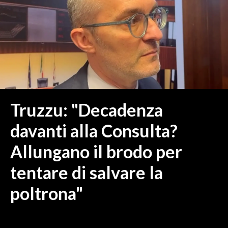
MEDIO CAMPIDANO
ORISTANO E PROVINCIA
SASSARI E PROVINCIA
GALLURA
NUORO E PROVINCIA
OGLIASTRA
AGENDA
Truzzu: "Decadenza
CRONACA
davanti alla Consulta?
ITALIA
Allungano il brodo per
MONDO
tentare di salvare la
POLITICA
poltrona"
ECONOMIA
SERVIZI ALLE IMPRESE