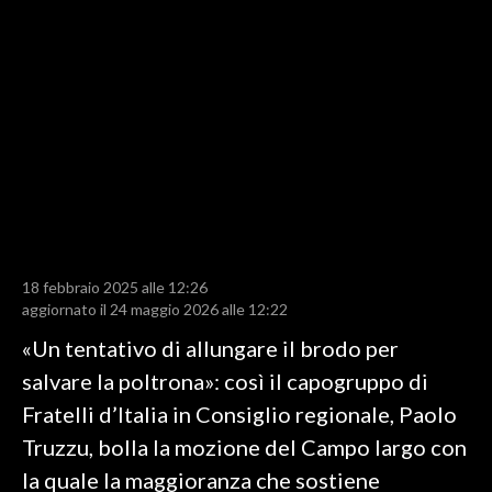
LAVORO
BANDI
SPORT IN SARDEGNA
SPORT
RISULTATI E CLASSIFICHE
CALCIO
CALCIO REGIONALE
18 febbraio 2025 alle 12:26
BASKET
aggiornato il 24 maggio 2026 alle 12:22
VOLLEY
«Un tentativo di allungare il brodo per
MOTORI
salvare la poltrona»: così il capogruppo di
TENNIS
Fratelli d’Italia in Consiglio regionale, Paolo
ALTRI SPORT
Truzzu, bolla la mozione del Campo largo con
la quale la maggioranza che sostiene
CULTURA