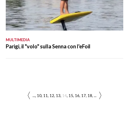
MULTIMEDIA
Parigi, il "volo" sulla Senna con l'eFoil
...
10
11
12
13
14
15
16
17
18
...