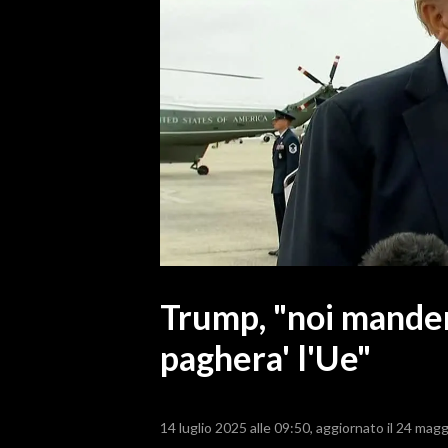
MEDIO CAMPIDANO
ORISTANO E PROVINCIA
SASSARI E PROVINCIA
GALLURA
NUORO E PROVINCIA
OGLIASTRA
AGENDA
CRONACA
ITALIA
MONDO
Trump, "noi mander
paghera' l'Ue"
POLITICA
ECONOMIA
14 luglio 2025 alle 09:50
aggiornato il 24 magg
SERVIZI ALLE IMPRESE