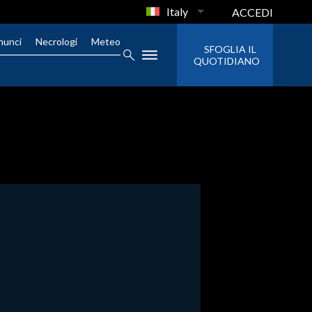
Italy
ACCEDI
nunci
Necrologi
Meteo
SFOGLIA IL
QUOTIDIANO