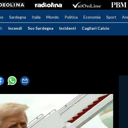
eo
Sardegna
Italia
Mondo
Politica
Economia
Sport
An
I:
Incendi
Sos Sardegna
Incidenti
Cagliari Calcio