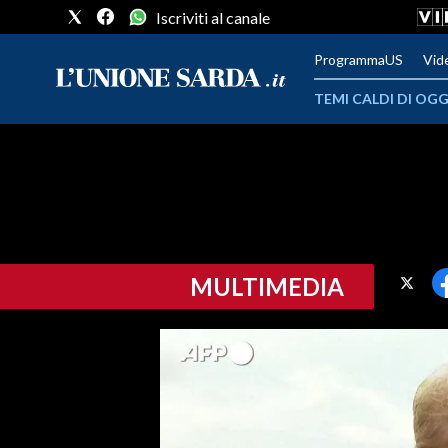
Iscriviti al canale
ProgrammaUS
Vid
TEMI CALDI DI OGG
METEO
COMUNI AL VOTO
VIDEO
MULTIMEDIA
FOTO
CRONACA SARDEGNA
CAGLIARI
PROVINCIA DI CAGLIARI
SULCIS IGLESIENTE