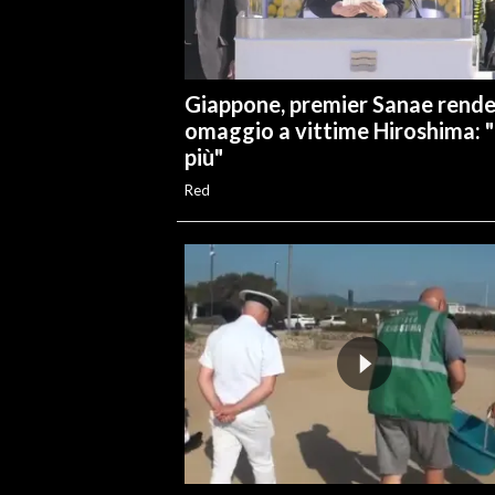
INFO AZIENDE
ABBONATI
Giappone, premier Sanae rend
ANNUNCI
omaggio a vittime Hiroshima: 
NECROLOGI
più"
PUBBLICITÀ
Red
SPIAGGE
STORE