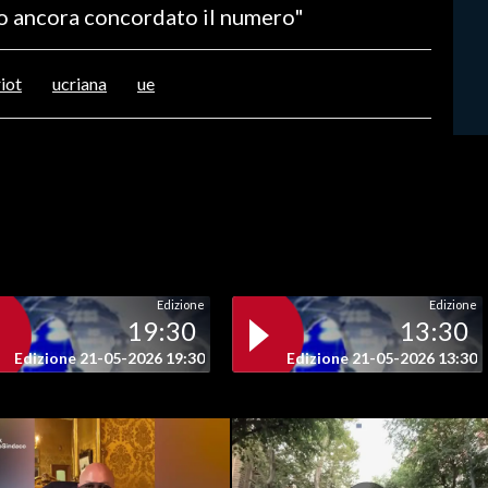
ho ancora concordato il numero"
iot
ucriana
ue
Edizione
Edizione
19:30
13:30
Edizione 21-05-2026 19:30
Edizione 21-05-2026 13:30