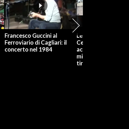
Francesco Guccini al
Legge elettorale, Cra
Ferroviario di Cagliari: il
Centrodestra trove
concerto nel 1984
accordo, in FI una
minoranza di franch
tiratori