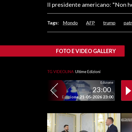
Il presidente americano: "Non 
LAVORO
BANDI
Tags:
Mondo
AFP
trump
patr
SPORT IN SARDEGNA
SPORT
FOTO E VIDEO GALLERY
RISULTATI E CLASSIFICHE
CALCIO
TG VIDEOLINA
Ultime Edizioni
CALCIO REGIONALE
BASKET
Edizione
23:00
VOLLEY
Edizione 21-05-2026 23:00
MOTORI
TENNIS
ALTRI SPORT
CULTURA