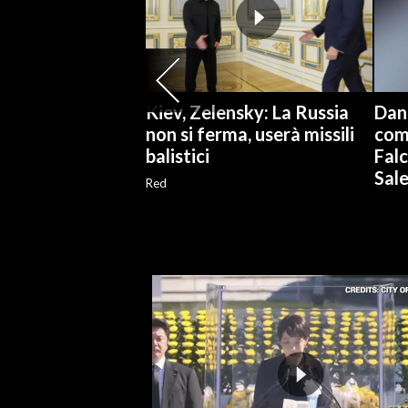
SPETTACOLI
GOSSIP
Kiev, Zelensky: La Russia
Dan
SALUTE
non si ferma, userà missili
comu
balistici
Falc
SARDEGNA TURISMO
Sal
Red
SARDI NEL MONDO
NOTIZIE
EVENTI
#CARAUNIONE
3 MINUTI CON
INSULARITÀ