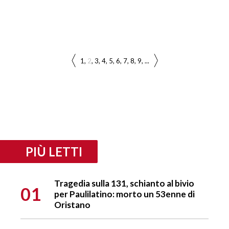
1
2
3
4
5
6
7
8
9
...
PIÙ LETTI
Tragedia sulla 131, schianto al bivio
01
per Paulilatino: morto un 53enne di
Oristano