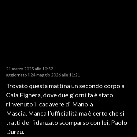
LAVORO
BANDI
SPORT IN SARDEGNA
SPORT
RISULTATI E CLASSIFICHE
CALCIO
21 marzo 2025 alle 10:52
aggiornato il 24 maggio 2026 alle 11:21
CALCIO REGIONALE
BASKET
Trovato questa mattina un secondo corpo a
VOLLEY
Cala Fighera, dove due giorni fa è stato
MOTORI
rinvenuto il cadavere di Manola
TENNIS
Mascia. Manca l’ufficialità ma è certo che si
ALTRI SPORT
tratti del fidanzato scomparso con lei, Paolo
Durzu.
CULTURA