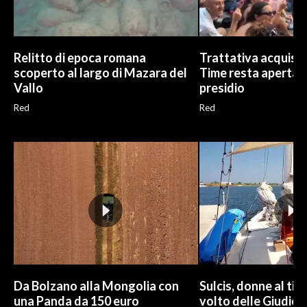
Relitto di epoca romana
Trattativa acquisto
scoperto al largo di Mazara del
Time resta aperta, G
Vallo
presidio
Red
Red
Da Bolzano alla Mongolia con
Sulcis, donne al tim
una Panda da 150 euro
volto delle Giudic