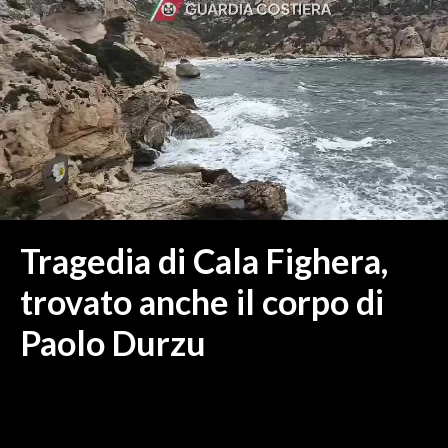
MEDIO CAMPIDANO
ORISTANO E PROVINCIA
SASSARI E PROVINCIA
GALLURA
NUORO E PROVINCIA
OGLIASTRA
AGENDA
CRONACA
Tragedia di Cala Fighera,
ITALIA
trovato anche il corpo di
MONDO
Paolo Durzu
POLITICA
ECONOMIA
SERVIZI ALLE IMPRESE