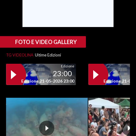
INFO AZIENDE
ABBONATI
ANNUNCI
NECROLOGI
FOTO E VIDEO GALLERY
PUBBLICITÀ
TG VIDEOLINA
Ultime Edizioni
SPIAGGE
Edizione
STORE
23:00
Edizione 21-05-2026 23:00
Edizione 21-05-