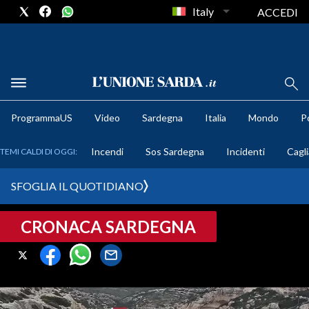
Italy
ACCEDI
METEO
ProgrammaUS
Video
Sardegna
Italia
Mondo
Po
COMUNI AL VOTO
Incendi
Sos Sardegna
Incidenti
Cagli
TEMI CALDI DI OGGI:
VIDEO
SFOGLIA IL QUOTIDIANO
FOTO
CRONACA SARDEGNA
CRONACA SARDEGNA
CAGLIARI
PROVINCIA DI CAGLIARI
SULCIS IGLESIENTE