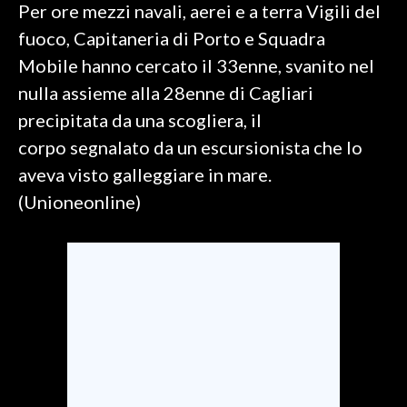
Per ore mezzi navali, aerei e a terra Vigili del
fuoco, Capitaneria di Porto e Squadra
SPETTACOLI
Mobile hanno cercato il 33enne, svanito nel
GOSSIP
nulla assieme alla 28enne di Cagliari
precipitata da una scogliera, il
SALUTE
corpo segnalato da un escursionista che lo
SARDEGNA TURISMO
aveva visto galleggiare in mare.
(Unioneonline)
SARDI NEL MONDO
NOTIZIE
EVENTI
#CARAUNIONE
3 MINUTI CON
INSULARITÀ