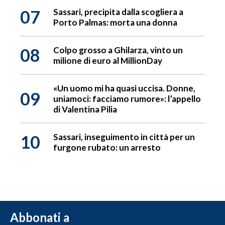
07
Sassari, precipita dalla scogliera a
Porto Palmas: morta una donna
08
Colpo grosso a Ghilarza, vinto un
milione di euro al MillionDay
«Un uomo mi ha quasi uccisa. Donne,
09
uniamoci: facciamo rumore»: l’appello
di Valentina Pilia
10
Sassari, inseguimento in città per un
furgone rubato: un arresto
Abbonati a