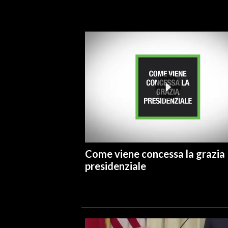
INFO AZIENDE
ABBONATI
ANNUNCI
NECROLOGI
PUBBLICITÀ
SPIAGGE
STORE
Come viene concessa la grazia
presidenziale