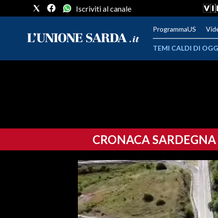
Iscriviti al canale
ProgrammaUS
Vid
TEMI CALDI DI OGG
METEO
COMUNI AL VOTO
VIDEO
CRONACA SARDEGNA
FOTO
CRONACA SARDEGNA
CAGLIARI
PROVINCIA DI CAGLIARI
SULCIS IGLESIENTE