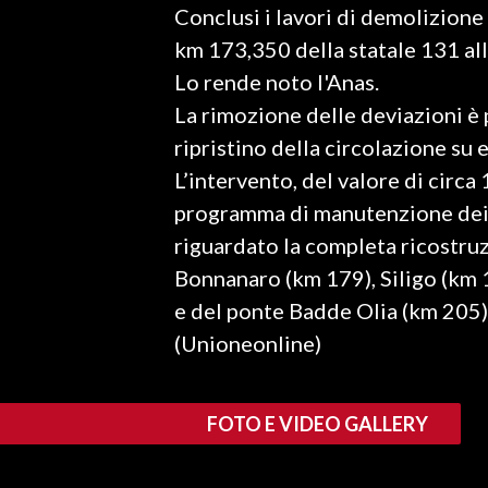
Conclusi i lavori di demolizione
LAVORO
km 173,350 della statale 131 all
BANDI
Lo rende noto l'Anas.
La rimozione delle deviazioni è p
SPORT IN SARDEGNA
ripristino della circolazione su 
SPORT
L’intervento, del valore di circa 
RISULTATI E CLASSIFICHE
programma di manutenzione dei p
CALCIO
riguardato la completa ricostruzi
CALCIO REGIONALE
Bonnanaro (km 179), Siligo (km 1
BASKET
e del ponte Badde Olia (km 205)
VOLLEY
(Unioneonline)
MOTORI
TENNIS
FOTO E VIDEO GALLERY
ALTRI SPORT
CULTURA