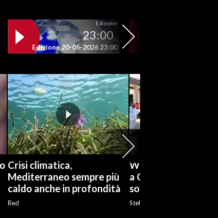
Edizione
23:00
19
Edizione 20-05-2026 23:00
Edizione 20-05-202
co
Crisi climatica,
West Nile, disinfes
Mediterraneo sempre più
a Cagliari: «Situazi
caldo anche in profondità
sotto controllo»
Red
Stefano Birocchi