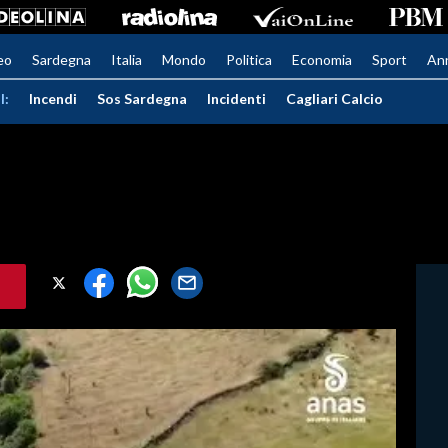
eo
Sardegna
Italia
Mondo
Politica
Economia
Sport
An
I:
Incendi
Sos Sardegna
Incidenti
Cagliari Calcio