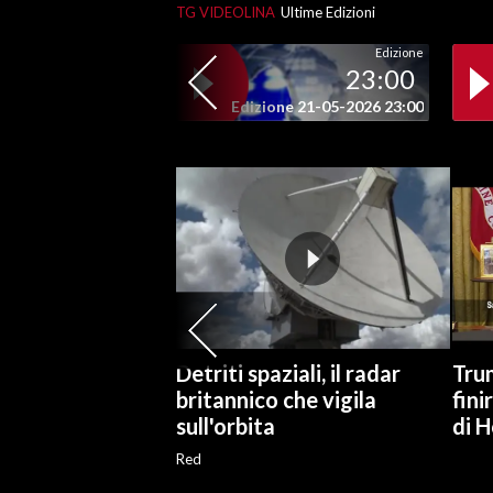
TG VIDEOLINA
Ultime Edizioni
SPETTACOLI
Edizione
23:00
GOSSIP
Edizione 21-05-2026 23:00
SALUTE
SARDEGNA TURISMO
SARDI NEL MONDO
NOTIZIE
EVENTI
Detriti spaziali, il radar
Trum
#CARAUNIONE
britannico che vigila
fini
sull'orbita
di 
3 MINUTI CON
Red
INSULARITÀ