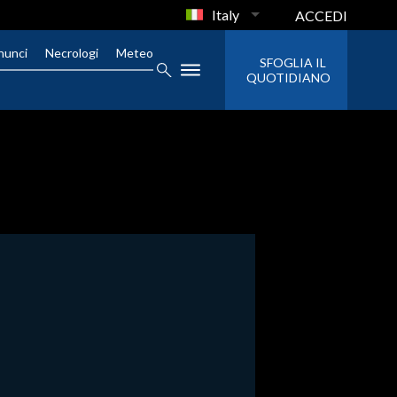
Italy
ACCEDI
nunci
Necrologi
Meteo
SFOGLIA IL
QUOTIDIANO