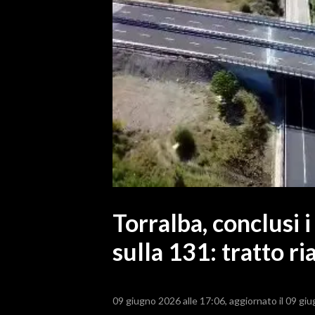
MEDIO CAMPIDANO
ORISTANO E PROVINCIA
SASSARI E PROVINCIA
GALLURA
NUORO E PROVINCIA
OGLIASTRA
AGENDA
CRONACA
ITALIA
MONDO
Torralba, conclusi 
sulla 131: tratto r
POLITICA
ECONOMIA
09 giugno 2026 alle 17:06
aggiornato il 09 gi
SERVIZI ALLE IMPRESE