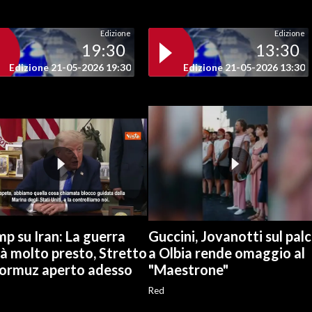
Edizione
Edizione
19:30
13:30
Edizione 21-05-2026 19:30
Edizione 21-05-2026 13:30
p su Iran: La guerra
Guccini, Jovanotti sul pal
rà molto presto, Stretto
a Olbia rende omaggio al
Hormuz aperto adesso
"Maestrone"
Red