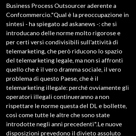
Business Process Outsourcer aderente a
SPETTACOLI
Confcommercio."Qual è la preoccupazione in
sintesi - ha spiegato ad askanews -: che si
GOSSIP
introducano delle norme molto rigorose e
per certi versi condivisibili sull'attività di
SALUTE
telemarketing, che però riducono lo spazio
SARDEGNA TURISMO
del telemarketing legale, ma non si affronti
quello che è il vero dramma sociale, il vero
SARDI NEL MONDO
problema di questo Paese, che è il
NOTIZIE
telemarketing illegale: perché ovviamente gli
EVENTI
operatori illegali continueranno a non
rispettare le norme questa del DL e bollette,
#CARAUNIONE
così come tutte le altre che sono state
3 MINUTI CON
introdotte negli anni precedenti".Le nuove
disposizioni prevedono il divieto assoluto
INSULARITÀ