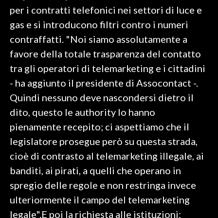
per i contratti telefonici nei settori di luce e
INFO AZIENDE
gas e si introducono filtri contro i numeri
ABBONATI
contraffatti. "Noi siamo assolutamente a
ANNUNCI
favore della totale trasparenza del contatto
NECROLOGI
tra gli operatori di telemarketing e i cittadini
PUBBLICITÀ
- ha aggiunto il presidente di Assocontact -.
SPIAGGE
Quindi nessuno deve nascondersi dietro il
STORE
dito, questo le authority lo hanno
pienamente recepito; ci aspettiamo che il
legislatore prosegue però su questa strada,
cioè di contrasto al telemarketing illegale, ai
banditi, ai pirati, a quelli che operano in
spregio delle regole e non restringa invece
ulteriormente il campo del telemarketing
legale".E poi la richiesta alle istituzioni: