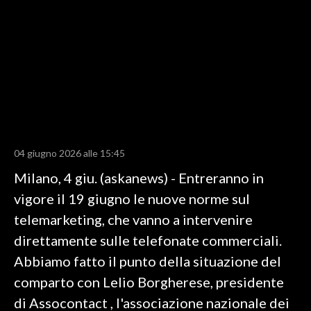
LAVORO
BANDI
SPORT IN SARDEGNA
SPORT
RISULTATI E CLASSIFICHE
CALCIO
04 giugno 2026 alle 15:45
CALCIO REGIONALE
Milano, 4 giu. (askanews) - Entreranno in
BASKET
vigore il 19 giugno le nuove norme sul
VOLLEY
telemarketing, che vanno a intervenire
MOTORI
direttamente sulle telefonate commerciali.
TENNIS
Abbiamo fatto il punto della situazione del
ALTRI SPORT
comparto con Lelio Borgherese, presidente
di Assocontact , l'associazione nazionale dei
CULTURA