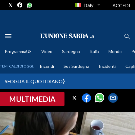
Italy
ACCEDI
METEO
ProgrammaUS
Video
Sardegna
Italia
Mondo
Po
COMUNI AL VOTO
Incendi
Sos Sardegna
Incidenti
Cagli
TEMI CALDI DI OGGI:
VIDEO
SFOGLIA IL QUOTIDIANO
FOTO
MULTIMEDIA
CRONACA SARDEGNA
CAGLIARI
PROVINCIA DI CAGLIARI
SULCIS IGLESIENTE