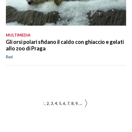
MULTIMEDIA
Gli orsi polari sfidano il caldo con ghiaccio e gelati
allo zoo di Praga
Red
1
2
3
4
5
6
7
8
9
...