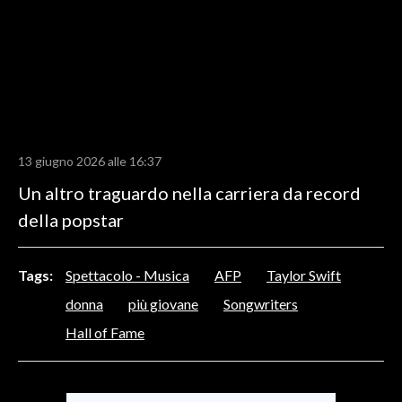
LAVORO
BANDI
SPORT IN SARDEGNA
SPORT
13 giugno 2026 alle 16:37
RISULTATI E CLASSIFICHE
Un altro traguardo nella carriera da record
CALCIO
della popstar
CALCIO REGIONALE
BASKET
VOLLEY
Tags:
Spettacolo - Musica
AFP
Taylor Swift
MOTORI
donna
più giovane
Songwriters
TENNIS
Hall of Fame
ALTRI SPORT
CULTURA