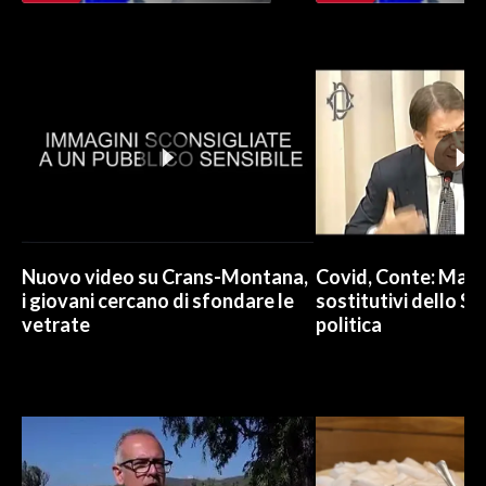
INFO AZIENDE
ABBONATI
ANNUNCI
NECROLOGI
PUBBLICITÀ
SPIAGGE
STORE
Nuovo video su Crans-Montana,
Covid, Conte: Mai u
i giovani cercano di sfondare le
sostitutivi dello St
vetrate
politica