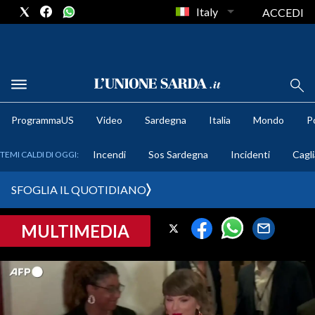
Italy
ACCEDI
METEO
ProgrammaUS
Video
Sardegna
Italia
Mondo
Po
COMUNI AL VOTO
Incendi
Sos Sardegna
Incidenti
Cagli
TEMI CALDI DI OGGI:
VIDEO
SFOGLIA IL QUOTIDIANO
FOTO
MULTIMEDIA
CRONACA SARDEGNA
CAGLIARI
PROVINCIA DI CAGLIARI
SULCIS IGLESIENTE