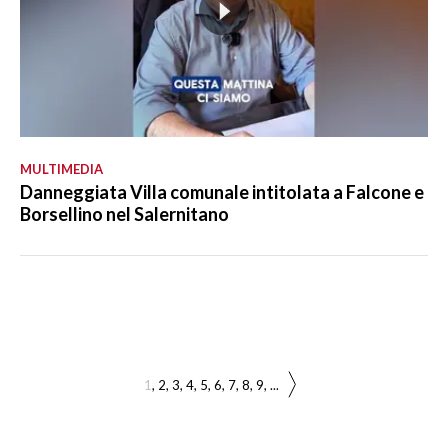
MULTIMEDIA
Danneggiata Villa comunale intitolata a Falcone e
Borsellino nel Salernitano
1
2
3
4
5
6
7
8
9
...