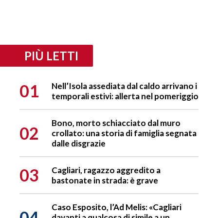
PIÙ LETTI
01
Nell’Isola assediata dal caldo arrivano i
temporali estivi: allerta nel pomeriggio
Bono, morto schiacciato dal muro
02
crollato: una storia di famiglia segnata
dalle disgrazie
03
Cagliari, ragazzo aggredito a
bastonate in strada: è grave
Caso Esposito, l’Ad Melis: «Cagliari
04
davanti a qualcosa di simile a un