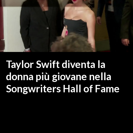
MEDIO CAMPIDANO
ORISTANO E PROVINCIA
SASSARI E PROVINCIA
GALLURA
NUORO E PROVINCIA
OGLIASTRA
AGENDA
Taylor Swift diventa la
CRONACA
donna più giovane nella
ITALIA
Songwriters Hall of Fame
MONDO
POLITICA
ECONOMIA
SERVIZI ALLE IMPRESE