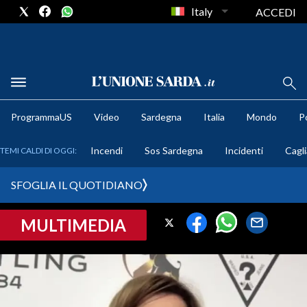
Italy
ACCEDI
METEO
ProgrammaUS
Video
Sardegna
Italia
Mondo
Po
COMUNI AL VOTO
Incendi
Sos Sardegna
Incidenti
Cagli
TEMI CALDI DI OGGI:
VIDEO
SFOGLIA IL QUOTIDIANO
FOTO
MULTIMEDIA
CRONACA SARDEGNA
CAGLIARI
PROVINCIA DI CAGLIARI
SULCIS IGLESIENTE