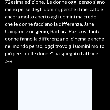
72esima edizione."Le donne oggi penso siano
meno perse degli uomini, perché il mercato è
SPETTACOLI
ancora molto aperto agli uomini ma credo
GOSSIP
che le donne facciano la differenza, Jane
Campion è un genio, Bàrbara Paz, così tante
SALUTE
donne fanno la differenza nel cinema e anche
nel mondo penso, oggi trovo gli uomini molto
SARDEGNA TURISMO
più persi delle donne", ha spiegato l'attrice.
SARDI NEL MONDO
Red
NOTIZIE
EVENTI
#CARAUNIONE
3 MINUTI CON
INSULARITÀ