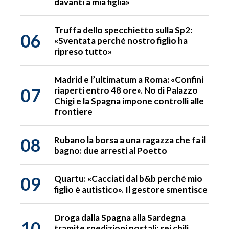
davanti a mia figlia»
Truffa dello specchietto sulla Sp2:
06
«Sventata perché nostro figlio ha
ripreso tutto»
Madrid e l’ultimatum a Roma: «Confini
07
riaperti entro 48 ore». No di Palazzo
Chigi e la Spagna impone controlli alle
frontiere
08
Rubano la borsa a una ragazza che fa il
bagno: due arresti al Poetto
09
Quartu: «Cacciati dal b&b perché mio
figlio è autistico». Il gestore smentisce
Droga dalla Spagna alla Sardegna
10
tramite spedizioni postali: sei chili