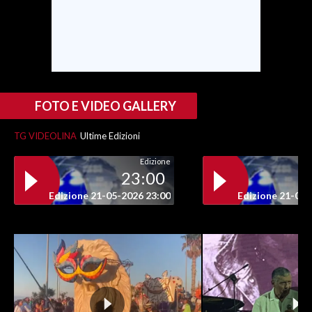
INFO AZIENDE
ABBONATI
ANNUNCI
NECROLOGI
FOTO E VIDEO GALLERY
PUBBLICITÀ
SPIAGGE
TG VIDEOLINA
Ultime Edizioni
STORE
Edizione
23:00
Edizione 21-05-2026 23:00
Edizione 21-05-