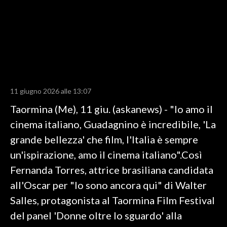
LAVORO
BANDI
SPORT IN SARDEGNA
SPORT
11 giugno 2026 alle 13:07
RISULTATI E CLASSIFICHE
Taormina (Me), 11 giu. (askanews) - "Io amo il
CALCIO
cinema italiano, Guadagnino è incredibile, 'La
CALCIO REGIONALE
grande bellezza' che film, l'Italia è sempre
BASKET
un'ispirazione, amo il cinema italiano".Così
VOLLEY
Fernanda Torres, attrice brasiliana candidata
MOTORI
all'Oscar per "Io sono ancora qui" di Walter
TENNIS
Salles, protagonista al Taormina Film Festival
ALTRI SPORT
del panel 'Donne oltre lo sguardo' alla
CULTURA