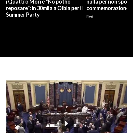
i Quattro Mori e "No potho
nulla per non sporc
reposare": in 30mila a Olbia per il
commemorazione
Summer Party
Red