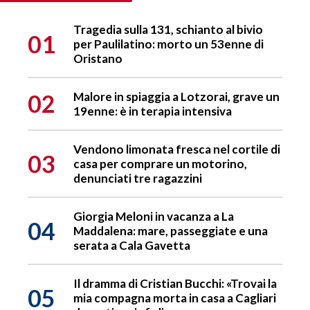
Tragedia sulla 131, schianto al bivio
01
per Paulilatino: morto un 53enne di
Oristano
02
Malore in spiaggia a Lotzorai, grave un
19enne: è in terapia intensiva
Vendono limonata fresca nel cortile di
03
casa per comprare un motorino,
denunciati tre ragazzini
Giorgia Meloni in vacanza a La
04
Maddalena: mare, passeggiate e una
serata a Cala Gavetta
Il dramma di Cristian Bucchi: «Trovai la
05
mia compagna morta in casa a Cagliari