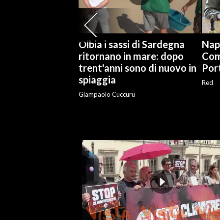
INFO AZIENDE
ABBONATI
Olbia i sassi di Sardegna
Napo
ANNUNCI
ritornano in mare: dopo
Com
trent'anni sono di nuovo in
Por
NECROLOGI
spiaggia
PUBBLICITÀ
Red
Giampaolo Cuccuru
SPIAGGE
STORE