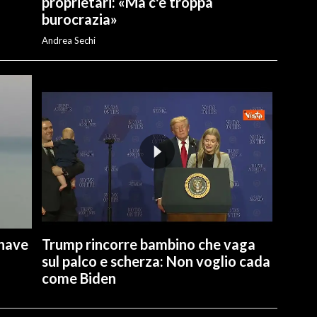
proprietari: «Ma c'è troppa
burocrazia»
Andrea Sechi
 nave
Trump rincorre bambino che vaga
sul palco e scherza: Non voglio cada
come Biden