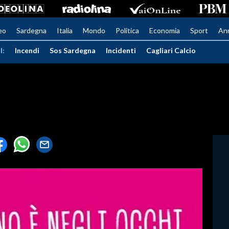
eo
Sardegna
Italia
Mondo
Politica
Economia
Sport
An
I:
Incendi
Sos Sardegna
Incidenti
Cagliari Calcio