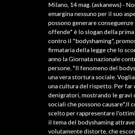
Milano, 14 mag. (askanews) - Non 
LAVORO
emargina nessuno per il suo asp
BANDI
possono generare conseguenze gr
offende" è lo slogan della prim
SPORT IN SARDEGNA
contro il "bodyshaming", promo
SPORT
firmataria della legge che lo sco
RISULTATI E CLASSIFICHE
anno la Giornata nazionale contr
CALCIO
persone. "Il fenomeno del body
CALCIO REGIONALE
una vera stortura sociale. Vogli
BASKET
una cultura del rispetto. Per f
VOLLEY
denigratori, mostrando le gravi 
MOTORI
sociali che possono causare".Il c
TENNIS
scelto per rappresentare l'ottim
ALTRI SPORT
il tema del bodyshaming attrave
volutamente distorte, che escono
CULTURA