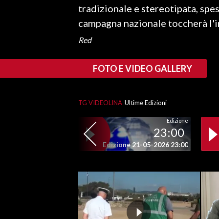
tradizionale e stereotipata, spe
campagna nazionale toccherà l'in
SPETTACOLI
Red
GOSSIP
FOTO E VIDEO GALLERY
SALUTE
SARDEGNA TURISMO
TG VIDEOLINA
Ultime Edizioni
SARDI NEL MONDO
Edizione
23:00
NOTIZIE
Edizione 21-05-2026 23:00
EVENTI
#CARAUNIONE
3 MINUTI CON
INSULARITÀ