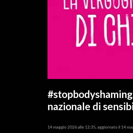
MEDIO CAMPIDANO
ORISTANO E PROVINCIA
SASSARI E PROVINCIA
GALLURA
NUORO E PROVINCIA
OGLIASTRA
AGENDA
CRONACA
ITALIA
MONDO
#stopbodyshaming,
nazionale di sensib
POLITICA
ECONOMIA
14 maggio 2026 alle 12:35
aggiornato il 14 ma
SERVIZI ALLE IMPRESE