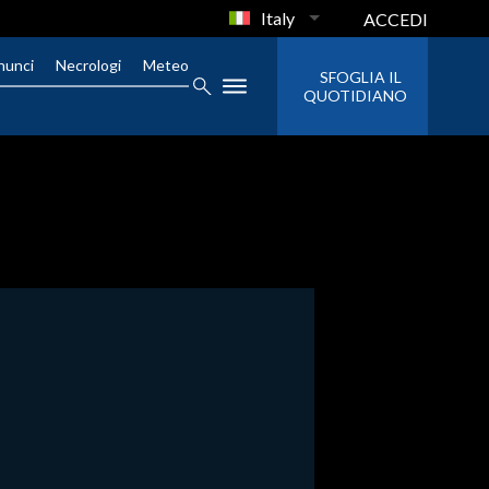
Italy
ACCEDI
nunci
Necrologi
Meteo
SFOGLIA IL
QUOTIDIANO