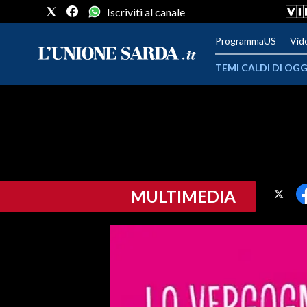
Iscriviti al canale
ProgrammaUS
Vid
TEMI CALDI DI OGG
METEO
COMUNI AL VOTO
VIDEO
MULTIMEDIA
FOTO
CRONACA SARDEGNA
CAGLIARI
PROVINCIA DI CAGLIARI
SULCIS IGLESIENTE