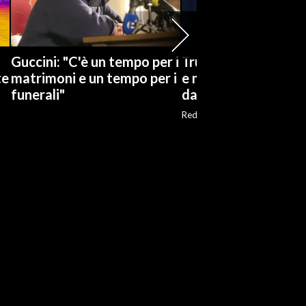
Guccini: "C'è un tempo per i
Trump nega carenze 
te
matrimoni e un tempo per i
e minaccia chi ha dif
funerali"
dati
Red