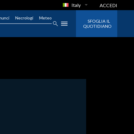
Italy
ACCEDI
nunci
Necrologi
Meteo
SFOGLIA IL
QUOTIDIANO