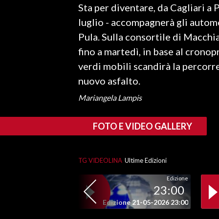
Sta per diventare, da Cagliari a Pu
LAVORO
luglio - accompagnerà gli automob
BANDI
Pula. Sulla consortile di Macch
fino a martedì, in base al crono
SPORT IN SARDEGNA
verdi mobili scandirà la percorr
SPORT
nuovo asfalto.
RISULTATI E CLASSIFICHE
Mariangela Lampis
CALCIO
CALCIO REGIONALE
FOTO E VIDEO GALLERY
BASKET
VOLLEY
TG VIDEOLINA
Ultime Edizioni
MOTORI
TENNIS
Edizione
23:00
ALTRI SPORT
Edizione 21-05-2026 23:00
CULTURA