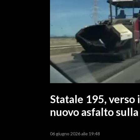
MEDIO CAMPIDANO
ORISTANO E PROVINCIA
SASSARI E PROVINCIA
GALLURA
NUORO E PROVINCIA
OGLIASTRA
AGENDA
CRONACA
ITALIA
MONDO
Statale 195, verso 
nuovo asfalto sulla
POLITICA
ECONOMIA
06 giugno 2026 alle 19:48
SERVIZI ALLE IMPRESE