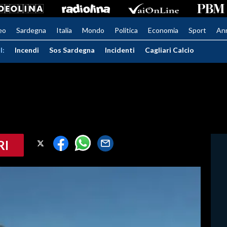
eo
Sardegna
Italia
Mondo
Politica
Economia
Sport
An
I:
Incendi
Sos Sardegna
Incidenti
Cagliari Calcio
RI