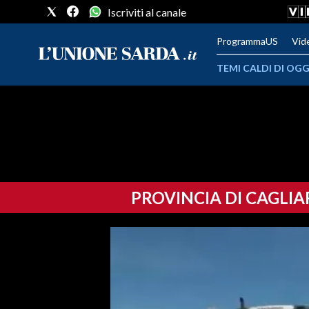
Iscriviti al canale
ProgrammaUS
Vid
TEMI CALDI DI OGG
METEO
COMUNI AL VOTO
VIDEO
PROVINCIA DI CAGLIA
FOTO
CRONACA SARDEGNA
CAGLIARI
PROVINCIA DI CAGLIARI
SULCIS IGLESIENTE