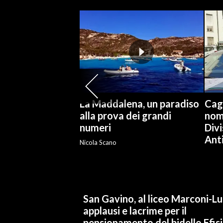
SPETTACOLI
GOSSIP
SALUTE
SARDEGNA TURISMO
La Maddalena, un paradiso
Cag
alla prova dei grandi
nomi
SARDI NEL MONDO
numeri
Divi
NOTIZIE
Ant
Nicola Scano
EVENTI
#CARAUNIONE
3 MINUTI CON
San Gavino, al liceo Marconi-L
applausi e lacrime per il
INSULARITÀ
pensionamento del bidello Efis