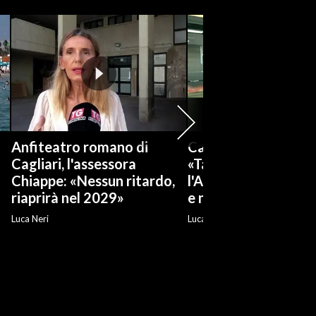
Anfiteatro romano di
Cagliari, Alessandr
Cagliari, l'assessora
«Tanti annunci, ma
Chiappe: «Nessun ritardo,
l'Anfiteatro è nel d
riaprirà nel 2029»
e non riapre»
Luca Neri
Luca Neri