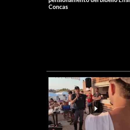
Concas
INFO AZIENDE
ABBONATI
ANNUNCI
NECROLOGI
PUBBLICITÀ
SPIAGGE
STORE