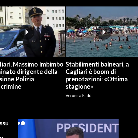
liari, Massimo Imbimbo
Stabilimenti balneari, a
nato dirigente della
Cagliari è boom di
sione Polizia
prenotazioni: «Ottima
icrimine
stagione»
Veronica Fadda
ussu
io