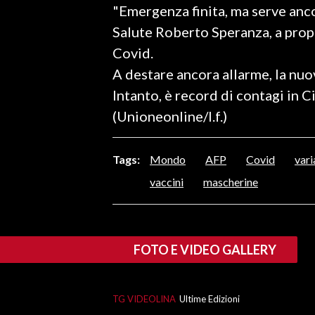
"Emergenza finita, ma serve anco
LAVORO
Salute Roberto Speranza, a prop
BANDI
Covid.
A destare ancora allarme, la nuo
SPORT IN SARDEGNA
Intanto, è record di contagi in C
SPORT
(Unioneonline/l.f.)
RISULTATI E CLASSIFICHE
CALCIO
Tags:
Mondo
AFP
Covid
vari
CALCIO REGIONALE
vaccini
mascherine
BASKET
VOLLEY
MOTORI
FOTO E VIDEO GALLERY
TENNIS
ALTRI SPORT
TG VIDEOLINA
Ultime Edizioni
CULTURA