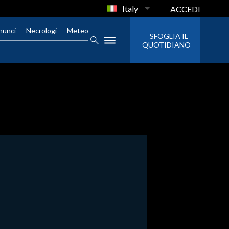
Italy
ACCEDI
nunci
Necrologi
Meteo
SFOGLIA IL
QUOTIDIANO