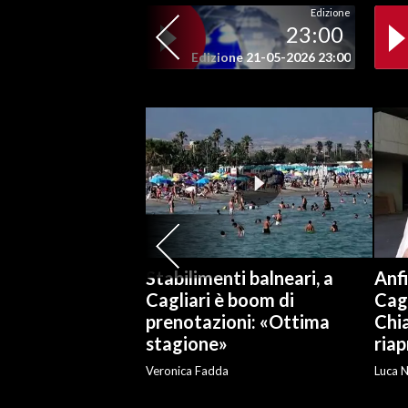
Edizione
23:00
SPETTACOLI
Edizione 21-05-2026 23:00
GOSSIP
SALUTE
SARDEGNA TURISMO
SARDI NEL MONDO
NOTIZIE
EVENTI
Stabilimenti balneari, a
Anf
Cagliari è boom di
Cagl
#CARAUNIONE
prenotazioni: «Ottima
Chia
stagione»
riap
3 MINUTI CON
Veronica Fadda
Luca N
INSULARITÀ