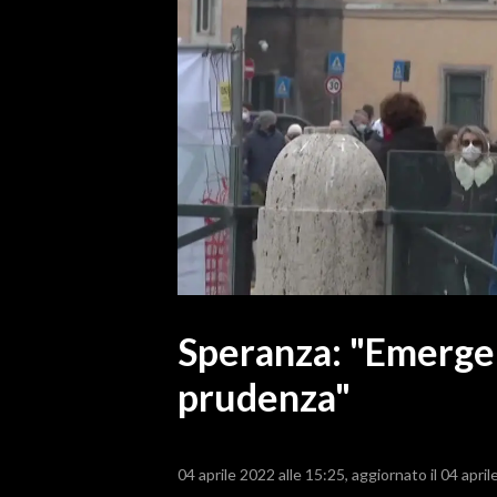
MEDIO CAMPIDANO
ORISTANO E PROVINCIA
SASSARI E PROVINCIA
GALLURA
NUORO E PROVINCIA
OGLIASTRA
AGENDA
CRONACA
ITALIA
MONDO
Speranza: "Emergen
prudenza"
POLITICA
ECONOMIA
04 aprile 2022 alle 15:25
aggiornato il 04 april
SERVIZI ALLE IMPRESE