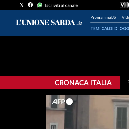
Iscriviti al canale
ProgrammaUS
Vid
TEMI CALDI DI OGG
METEO
COMUNI AL VOTO
VIDEO
CRONACA ITALIA
FOTO
CRONACA SARDEGNA
CAGLIARI
PROVINCIA DI CAGLIARI
SULCIS IGLESIENTE