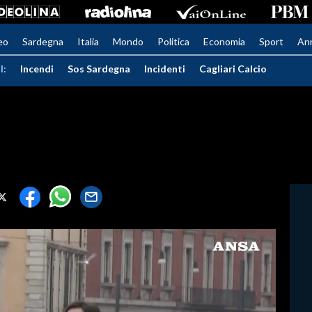
eo
Sardegna
Italia
Mondo
Politica
Economia
Sport
An
I:
Incendi
Sos Sardegna
Incidenti
Cagliari Calcio