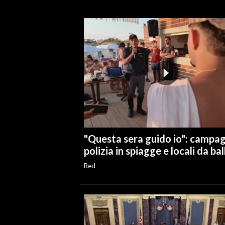
INFO AZIENDE
ABBONATI
ANNUNCI
NECROLOGI
PUBBLICITÀ
SPIAGGE
STORE
"Questa sera guido io": campa
polizia in spiagge e locali da bal
Red