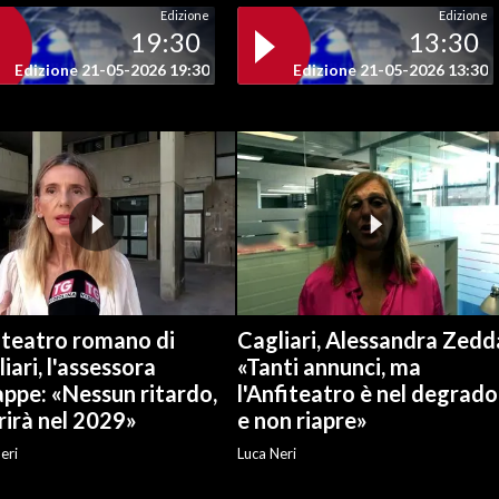
Edizione
Edizione
19:30
13:30
Edizione 21-05-2026 19:30
Edizione 21-05-2026 13:30
iteatro romano di
Cagliari, Alessandra Zedd
iari, l'assessora
«Tanti annunci, ma
ppe: «Nessun ritardo,
l'Anfiteatro è nel degrado
rirà nel 2029»
e non riapre»
eri
Luca Neri