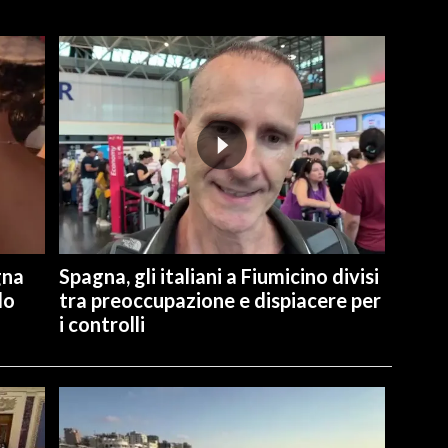
gna
Spagna, gli italiani a Fiumicino divisi
lo
tra preoccupazione e dispiacere per
i controlli