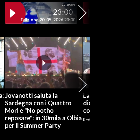
Edizione
23:00
19
Edizione 20-05-2026 23:00
Edizione 20-05-202
a:
Jovanotti saluta la
La Russa a Marcinell
Sardegna con i Quattro
dico nulla per non s
Mori e "No potho
commemorazione
reposare": in 30mila a Olbia
Red
per il Summer Party