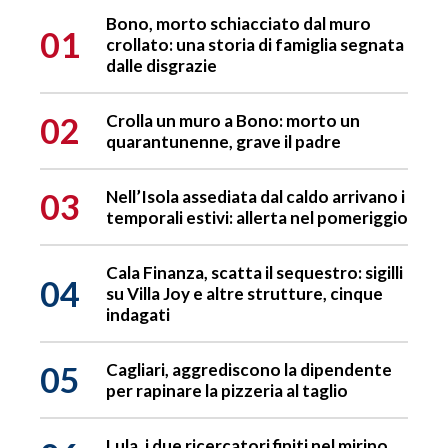
Bono, morto schiacciato dal muro
01
crollato: una storia di famiglia segnata
dalle disgrazie
02
Crolla un muro a Bono: morto un
quarantunenne, grave il padre
03
Nell’Isola assediata dal caldo arrivano i
temporali estivi: allerta nel pomeriggio
Cala Finanza, scatta il sequestro: sigilli
04
su Villa Joy e altre strutture, cinque
indagati
05
Cagliari, aggrediscono la dipendente
per rapinare la pizzeria al taglio
Lula, i due ricercatori finiti nel mirino