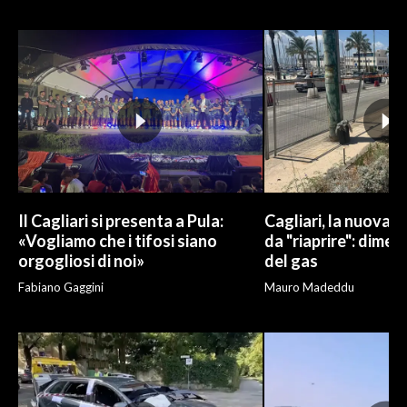
INFO AZIENDE
ABBONATI
ANNUNCI
NECROLOGI
PUBBLICITÀ
SPIAGGE
STORE
Il Cagliari si presenta a Pula:
Cagliari, la nuova v
«Vogliamo che i tifosi siano
da "riaprire": dimen
orgogliosi di noi»
del gas
Fabiano Gaggini
Mauro Madeddu