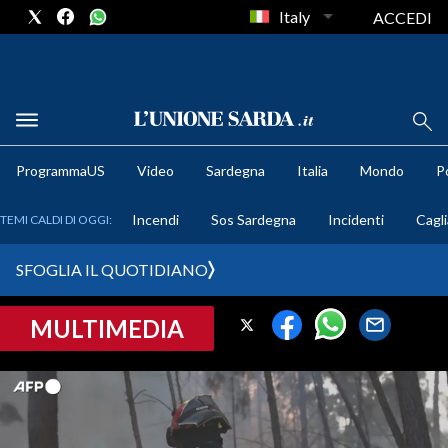
Italy
ACCEDI
METEO
ProgrammaUS
Video
Sardegna
Italia
Mondo
Po
COMUNI AL VOTO
Incendi
Sos Sardegna
Incidenti
Cagli
TEMI CALDI DI OGGI:
VIDEO
SFOGLIA IL QUOTIDIANO
FOTO
MULTIMEDIA
CRONACA SARDEGNA
CAGLIARI
PROVINCIA DI CAGLIARI
SULCIS IGLESIENTE