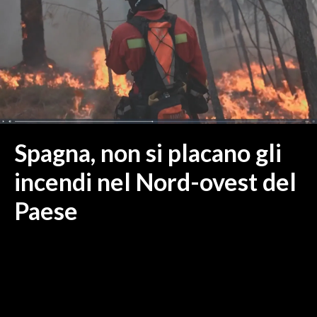
MEDIO CAMPIDANO
ORISTANO E PROVINCIA
SASSARI E PROVINCIA
GALLURA
NUORO E PROVINCIA
OGLIASTRA
AGENDA
Spagna, non si placano gli
CRONACA
incendi nel Nord-ovest del
ITALIA
Paese
MONDO
POLITICA
ECONOMIA
SERVIZI ALLE IMPRESE