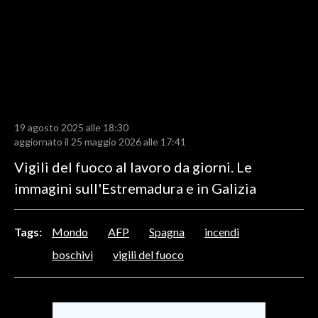
LAVORO
BANDI
SPORT IN SARDEGNA
SPORT
19 agosto 2025 alle 18:30
RISULTATI E CLASSIFICHE
aggiornato il 25 maggio 2026 alle 17:41
CALCIO
Vigili del fuoco al lavoro da giorni. Le
CALCIO REGIONALE
immagini sull'Estremadura e in Galizia
BASKET
VOLLEY
Tags:
Mondo
AFP
Spagna
incendi
MOTORI
boschivi
vigili del fuoco
TENNIS
ALTRI SPORT
CULTURA