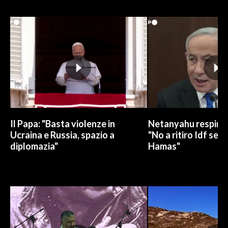
INFO AZIENDE
ABBONATI
ANNUNCI
NECROLOGI
PUBBLICITÀ
SPIAGGE
STORE
Il Papa: "Basta violenze in
Netanyahu respinge
Ucraina e Russia, spazio a
"No a ritiro Idf sen
diplomazia"
Hamas"