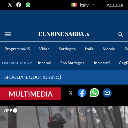
Italy
ACCEDI
METEO
ProgrammaUS
Video
Sardegna
Italia
Mondo
Po
COMUNI AL VOTO
Incendi
Sos Sardegna
Incidenti
Cagli
TEMI CALDI DI OGGI:
VIDEO
SFOGLIA IL QUOTIDIANO
FOTO
MULTIMEDIA
CRONACA SARDEGNA
CAGLIARI
PROVINCIA DI CAGLIARI
SULCIS IGLESIENTE