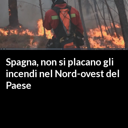
MEDIO CAMPIDANO
ORISTANO E PROVINCIA
SASSARI E PROVINCIA
GALLURA
NUORO E PROVINCIA
OGLIASTRA
AGENDA
Spagna, non si placano gli
CRONACA
incendi nel Nord-ovest del
ITALIA
Paese
MONDO
POLITICA
ECONOMIA
SERVIZI ALLE IMPRESE