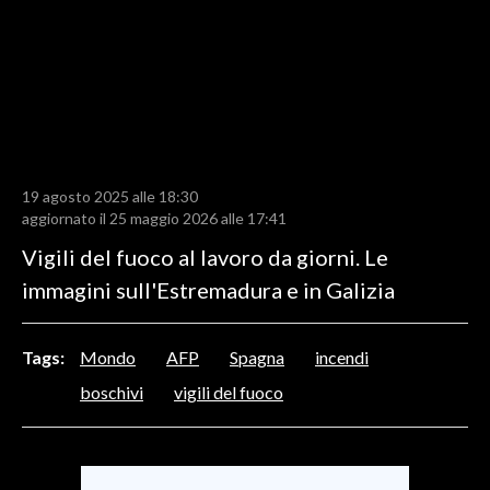
LAVORO
BANDI
SPORT IN SARDEGNA
SPORT
19 agosto 2025 alle 18:30
RISULTATI E CLASSIFICHE
aggiornato il 25 maggio 2026 alle 17:41
CALCIO
Vigili del fuoco al lavoro da giorni. Le
CALCIO REGIONALE
immagini sull'Estremadura e in Galizia
BASKET
VOLLEY
Tags:
Mondo
AFP
Spagna
incendi
MOTORI
boschivi
vigili del fuoco
TENNIS
ALTRI SPORT
CULTURA