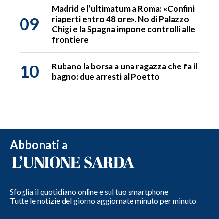
Madrid e l’ultimatum a Roma: «Confini
09
riaperti entro 48 ore». No di Palazzo
Chigi e la Spagna impone controlli alle
frontiere
10
Rubano la borsa a una ragazza che fa il
bagno: due arresti al Poetto
Abbonati a
Sfoglia il quotidiano online e sul tuo smartphone
Tutte le notizie del giorno aggiornate minuto per minuto