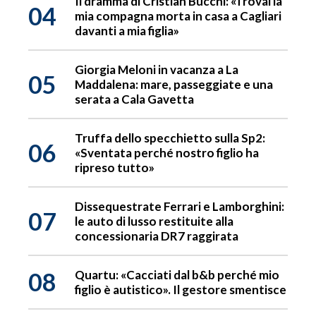
Il dramma di Cristian Bucchi: «Trovai la
04
mia compagna morta in casa a Cagliari
davanti a mia figlia»
Giorgia Meloni in vacanza a La
05
Maddalena: mare, passeggiate e una
serata a Cala Gavetta
Truffa dello specchietto sulla Sp2:
06
«Sventata perché nostro figlio ha
ripreso tutto»
Dissequestrate Ferrari e Lamborghini:
07
le auto di lusso restituite alla
concessionaria DR7 raggirata
08
Quartu: «Cacciati dal b&b perché mio
figlio è autistico». Il gestore smentisce