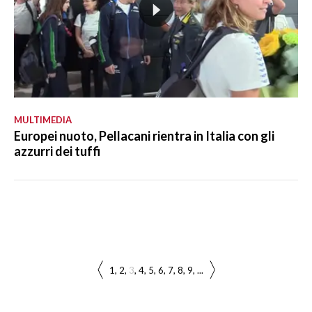
MULTIMEDIA
Europei nuoto, Pellacani rientra in Italia con gli
azzurri dei tuffi
1
2
3
4
5
6
7
8
9
...