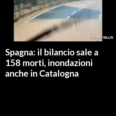
MEDIO CAMPIDANO
ORISTANO E PROVINCIA
SASSARI E PROVINCIA
GALLURA
NUORO E PROVINCIA
OGLIASTRA
Spagna: il bilancio sale a
AGENDA
158 morti, inondazioni
CRONACA
ITALIA
anche in Catalogna
MONDO
POLITICA
ECONOMIA
SERVIZI ALLE IMPRESE