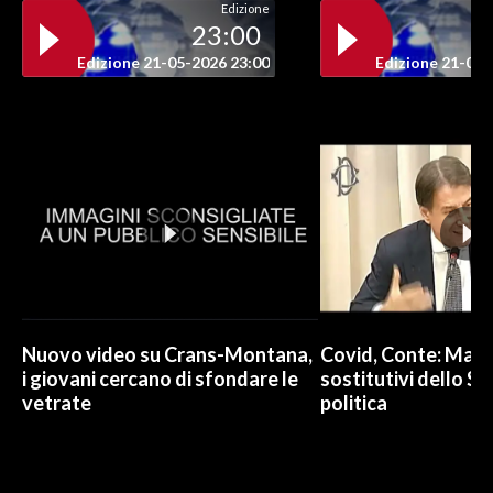
Edizione
23:00
INFO AZIENDE
Edizione 21-05-2026 23:00
Edizione 21-05-
ABBONATI
ANNUNCI
NECROLOGI
PUBBLICITÀ
SPIAGGE
STORE
Nuovo video su Crans-Montana,
Covid, Conte: Mai u
i giovani cercano di sfondare le
sostitutivi dello St
vetrate
politica