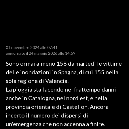
LAVORO
BANDI
SPORT IN SARDEGNA
SPORT
01 novembre 2024 alle 07:41
aggiornato il 24 maggio 2026 alle 14:59
RISULTATI E CLASSIFICHE
CALCIO
Sono ormai almeno 158 da martedì le vittime
CALCIO REGIONALE
delle inondazioni in Spagna, di cui 155 nella
BASKET
sola regione di Valencia.
VOLLEY
La pioggia sta facendo nel frattempo danni
MOTORI
anche in Catalogna, nel nord est, e nella
TENNIS
provincia orientale di Castellon. Ancora
ALTRI SPORT
incerto il numero dei dispersi di
un'emergenza che non accenna a finire.
CULTURA