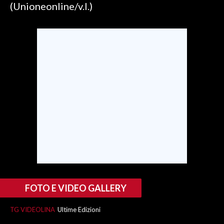
(Unioneonline/v.l.)
SPETTACOLI
GOSSIP
SALUTE
SARDEGNA TURISMO
SARDI NEL MONDO
NOTIZIE
EVENTI
#CARAUNIONE
FOTO E VIDEO GALLERY
3 MINUTI CON
TG VIDEOLINA
Ultime Edizioni
INSULARITÀ