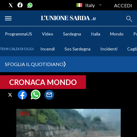
Italy
ACCEDI
ProgrammaUS
Video
Sardegna
Italia
Mondo
Po
METEO
Incendi
Sos Sardegna
Incidenti
Cagli
TEMI CALDI DI OGGI:
COMUNI AL VOTO
SFOGLIA IL QUOTIDIANO
VIDEO
CRONACA MONDO
FOTO
CRONACA SARDEGNA
CAGLIARI
PROVINCIA DI CAGLIARI
SULCIS IGLESIENTE