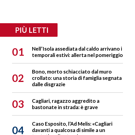
PIÙ LETTI
01
Nell’Isola assediata dal caldo arrivano i
temporali estivi: allerta nel pomeriggio
Bono, morto schiacciato dal muro
02
crollato: una storia di famiglia segnata
dalle disgrazie
03
Cagliari, ragazzo aggredito a
bastonate in strada: è grave
Caso Esposito, l’Ad Melis: «Cagliari
04
davanti a qualcosa di simile a un