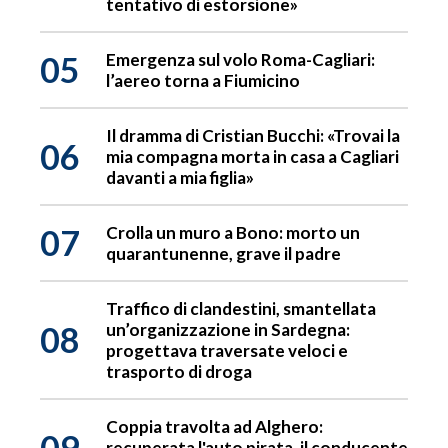
tentativo di estorsione»
05
Emergenza sul volo Roma-Cagliari:
l’aereo torna a Fiumicino
Il dramma di Cristian Bucchi: «Trovai la
06
mia compagna morta in casa a Cagliari
davanti a mia figlia»
07
Crolla un muro a Bono: morto un
quarantunenne, grave il padre
Traffico di clandestini, smantellata
08
un’organizzazione in Sardegna:
progettava traversate veloci e
trasporto di droga
Coppia travolta ad Alghero:
09
recuperata l'auto pirata, il conducente