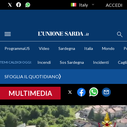
Italy
ACCEDI
METEO
ProgrammaUS
Video
Sardegna
Italia
Mondo
Po
COMUNI AL VOTO
Incendi
Sos Sardegna
Incidenti
Cagli
TEMI CALDI DI OGGI:
VIDEO
SFOGLIA IL QUOTIDIANO
FOTO
MULTIMEDIA
CRONACA SARDEGNA
CAGLIARI
PROVINCIA DI CAGLIARI
SULCIS IGLESIENTE