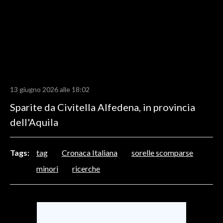
LAVORO
BANDI
SPORT IN SARDEGNA
SPORT
13 giugno 2026 alle 18:02
RISULTATI E CLASSIFICHE
Sparite da Civitella Alfedena, in provincia
CALCIO
dell'Aquila
CALCIO REGIONALE
BASKET
VOLLEY
Tags:
tag
Cronaca Italiana
sorelle scomparse
MOTORI
minori
ricerche
TENNIS
ALTRI SPORT
CULTURA