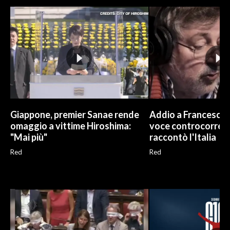
INFO AZIENDE
ABBONATI
ANNUNCI
NECROLOGI
PUBBLICITÀ
SPIAGGE
Giappone, premier Sanae rende
Addio a Francesco G
STORE
omaggio a vittime Hiroshima:
voce controcorren
"Mai più"
raccontò l'Italia
Red
Red