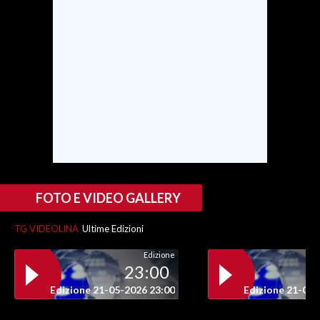
SPETTACOLI
GOSSIP
SALUTE
SARDEGNA TURISMO
SARDI NEL MONDO
NOTIZIE
FOTO E VIDEO GALLERY
EVENTI
TG VIDEOLINA
Ultime Edizioni
#CARAUNIONE
Edizione
23:00
3 MINUTI CON
Edizione 21-05-2026 23:00
Edizione 21-05-
INSULARITÀ