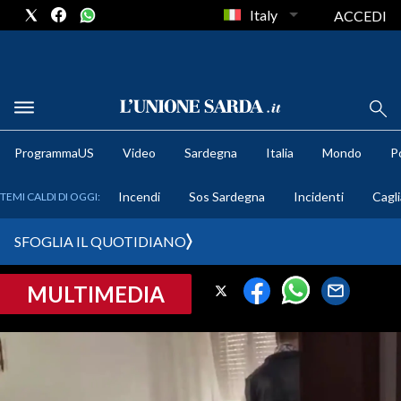
Italy
ACCEDI
METEO
ProgrammaUS
Video
Sardegna
Italia
Mondo
Po
COMUNI AL VOTO
Incendi
Sos Sardegna
Incidenti
Cagli
TEMI CALDI DI OGGI:
VIDEO
SFOGLIA IL QUOTIDIANO
FOTO
MULTIMEDIA
CRONACA SARDEGNA
CAGLIARI
PROVINCIA DI CAGLIARI
SULCIS IGLESIENTE