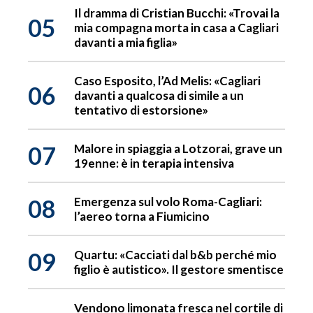
Il dramma di Cristian Bucchi: «Trovai la
05
mia compagna morta in casa a Cagliari
davanti a mia figlia»
Caso Esposito, l’Ad Melis: «Cagliari
06
davanti a qualcosa di simile a un
tentativo di estorsione»
07
Malore in spiaggia a Lotzorai, grave un
19enne: è in terapia intensiva
08
Emergenza sul volo Roma-Cagliari:
l’aereo torna a Fiumicino
09
Quartu: «Cacciati dal b&b perché mio
figlio è autistico». Il gestore smentisce
Vendono limonata fresca nel cortile di