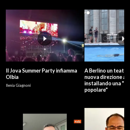
INFO AZIENDE
ABBONATI
ANNUNCI
NECROLOGI
PUBBLICITÀ
SPIAGGE
STORE
Il Jova Summer Party infiamma
A Berlino un teatro
Olbia
nuova direzione art
installando una "pi
Ilenia Giagnoni
popolare"