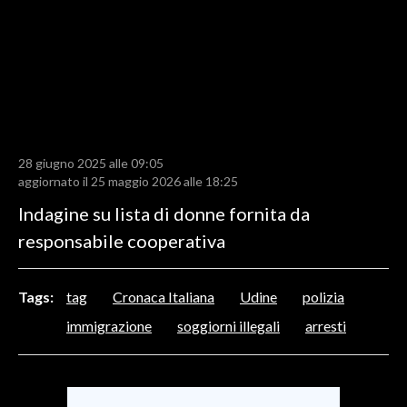
LAVORO
BANDI
SPORT IN SARDEGNA
SPORT
28 giugno 2025 alle 09:05
RISULTATI E CLASSIFICHE
aggiornato il 25 maggio 2026 alle 18:25
CALCIO
Indagine su lista di donne fornita da
CALCIO REGIONALE
responsabile cooperativa
BASKET
VOLLEY
Tags:
tag
Cronaca Italiana
Udine
polizia
MOTORI
immigrazione
soggiorni illegali
arresti
TENNIS
ALTRI SPORT
CULTURA