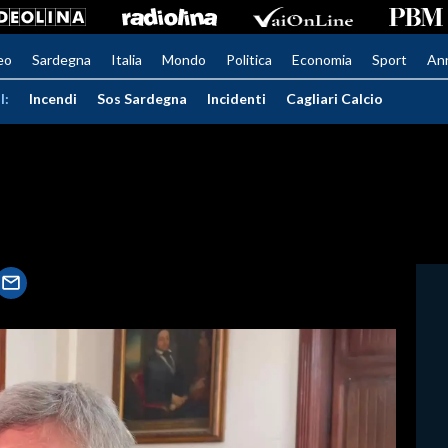
eo
Sardegna
Italia
Mondo
Politica
Economia
Sport
An
I:
Incendi
Sos Sardegna
Incidenti
Cagliari Calcio