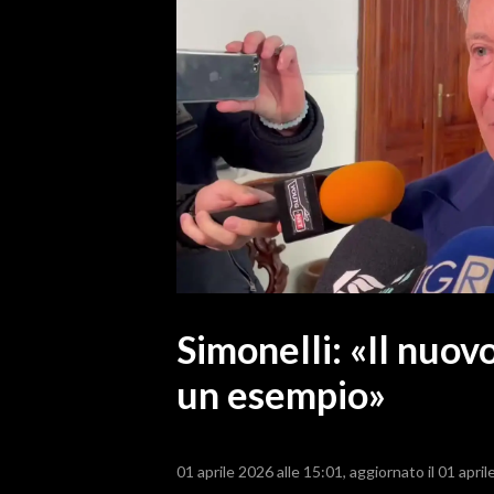
MEDIO CAMPIDANO
ORISTANO E PROVINCIA
SASSARI E PROVINCIA
GALLURA
NUORO E PROVINCIA
OGLIASTRA
AGENDA
CRONACA
ITALIA
MONDO
Simonelli: «Il nuovo
un esempio»
POLITICA
ECONOMIA
01 aprile 2026 alle 15:01
aggiornato il 01 april
SERVIZI ALLE IMPRESE