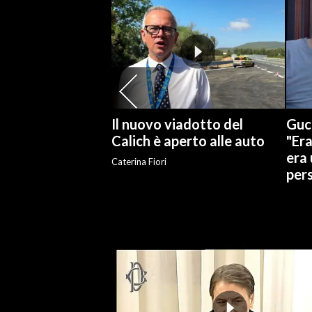
SPETTACOLI
GOSSIP
SALUTE
Il nuovo viadotto del
Gucc
SARDEGNA TURISMO
Calich è aperto alle auto
"Er
era 
Caterina Fiori
SARDI NEL MONDO
per
NOTIZIE
EVENTI
#CARAUNIONE
3 MINUTI CON
INSULARITÀ