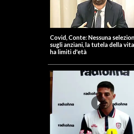
INFO AZIENDE
ABBONATI
ANNUNCI
Covid, Conte: Nessuna selezio
NECROLOGI
sugli anziani, la tutela della vit
PUBBLICITÀ
ha limiti d'età
SPIAGGE
STORE