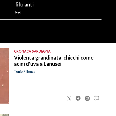
filtranti
Red
CRONACA SARDEGNA
Violenta grandinata, chicchi come
acini d'uva a Lanusei
Tonio Pillonca