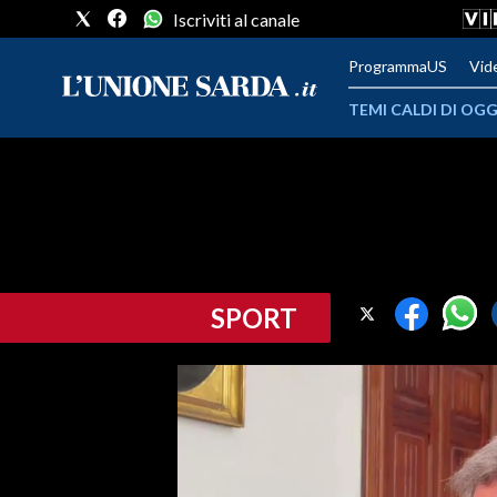
Iscriviti al canale
ProgrammaUS
Vid
TEMI CALDI DI OGG
METEO
COMUNI AL VOTO
VIDEO
SPORT
FOTO
CRONACA SARDEGNA
CAGLIARI
PROVINCIA DI CAGLIARI
SULCIS IGLESIENTE