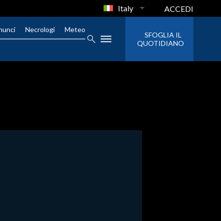
Italy
ACCEDI
nunci
Necrologi
Meteo
SFOGLIA IL
QUOTIDIANO