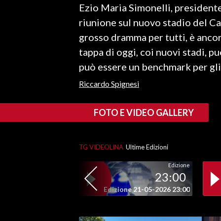
Ezio Maria Simonelli, presidente
LAVORO
riunione sul nuovo stadio del Cagl
BANDI
grosso dramma per tutti, è ancor
tappa di oggi, coi nuovi stadi, p
SPORT IN SARDEGNA
può essere un benchmark per gli
SPORT
Riccardo Spignesi
RISULTATI E CLASSIFICHE
CALCIO
FOTO E VIDEO GALLERY
CALCIO REGIONALE
BASKET
TG VIDEOLINA
Ultime Edizioni
VOLLEY
MOTORI
Edizione
23:00
TENNIS
Edizione 21-05-2026 23:00
ALTRI SPORT
CULTURA