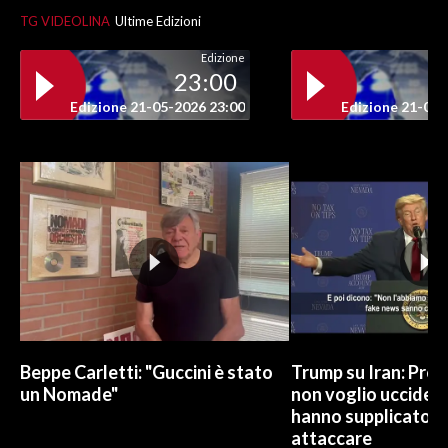
TG VIDEOLINA
Ultime Edizioni
Edizione
23:00
Edizione 21-05-2026 23:00
Edizione 21-05-
Beppe Carletti: "Guccini è stato
Trump su Iran: Pref
un Nomade"
non voglio uccidere
hanno supplicato d
attaccare