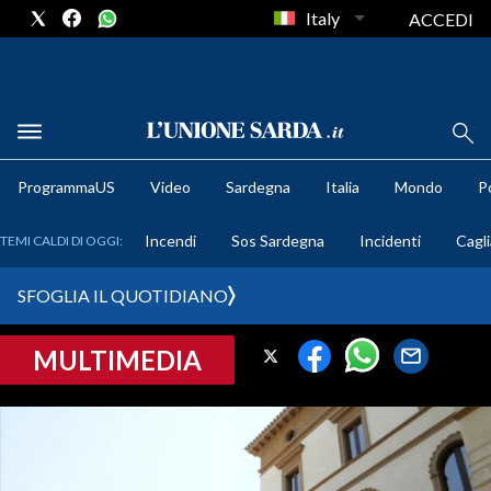
Italy
ACCEDI
METEO
ProgrammaUS
Video
Sardegna
Italia
Mondo
Po
COMUNI AL VOTO
Incendi
Sos Sardegna
Incidenti
Cagli
TEMI CALDI DI OGGI:
VIDEO
SFOGLIA IL QUOTIDIANO
FOTO
MULTIMEDIA
CRONACA SARDEGNA
CAGLIARI
PROVINCIA DI CAGLIARI
SULCIS IGLESIENTE