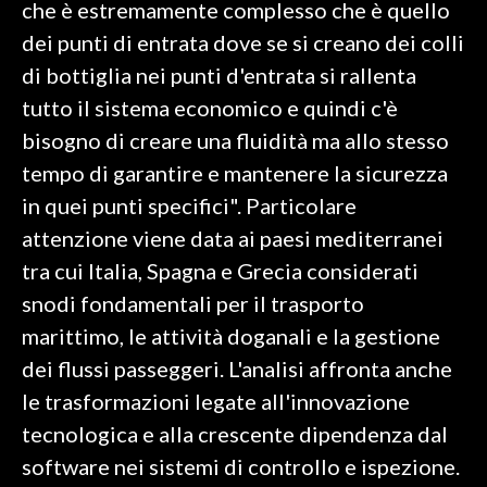
che è estremamente complesso che è quello
dei punti di entrata dove se si creano dei colli
INFO AZIENDE
di bottiglia nei punti d'entrata si rallenta
ABBONATI
tutto il sistema economico e quindi c'è
ANNUNCI
bisogno di creare una fluidità ma allo stesso
NECROLOGI
tempo di garantire e mantenere la sicurezza
PUBBLICITÀ
in quei punti specifici". Particolare
SPIAGGE
attenzione viene data ai paesi mediterranei
STORE
tra cui Italia, Spagna e Grecia considerati
snodi fondamentali per il trasporto
marittimo, le attività doganali e la gestione
dei flussi passeggeri. L'analisi affronta anche
le trasformazioni legate all'innovazione
tecnologica e alla crescente dipendenza dal
software nei sistemi di controllo e ispezione.