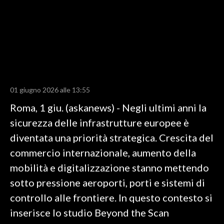
LAVORO
BANDI
SPORT IN SARDEGNA
SPORT
01 giugno 2026 alle 13:55
RISULTATI E CLASSIFICHE
Roma, 1 giu. (askanews) - Negli ultimi anni la
CALCIO
sicurezza delle infrastrutture europee è
CALCIO REGIONALE
diventata una priorità strategica. Crescita del
BASKET
commercio internazionale, aumento della
VOLLEY
mobilità e digitalizzazione stanno mettendo
MOTORI
sotto pressione aeroporti, porti e sistemi di
TENNIS
controllo alle frontiere. In questo contesto si
ALTRI SPORT
inserisce lo studio Beyond the Scan
CULTURA