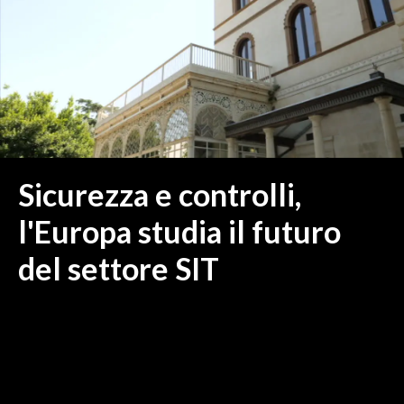
MEDIO CAMPIDANO
ORISTANO E PROVINCIA
SASSARI E PROVINCIA
GALLURA
NUORO E PROVINCIA
OGLIASTRA
AGENDA
Sicurezza e controlli,
CRONACA
l'Europa studia il futuro
ITALIA
del settore SIT
MONDO
POLITICA
ECONOMIA
SERVIZI ALLE IMPRESE