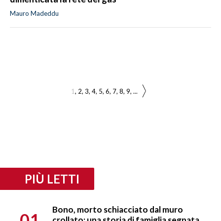
Mauro Madeddu
1
2
3
4
5
6
7
8
9
...
PIÙ LETTI
Bono, morto schiacciato dal muro
01
crollato: una storia di famiglia segnata