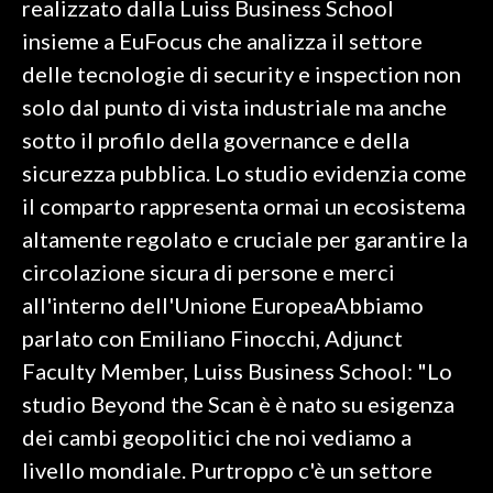
realizzato dalla Luiss Business School
insieme a EuFocus che analizza il settore
SPETTACOLI
delle tecnologie di security e inspection non
GOSSIP
solo dal punto di vista industriale ma anche
sotto il profilo della governance e della
SALUTE
sicurezza pubblica. Lo studio evidenzia come
il comparto rappresenta ormai un ecosistema
SARDEGNA TURISMO
altamente regolato e cruciale per garantire la
SARDI NEL MONDO
circolazione sicura di persone e merci
NOTIZIE
all'interno dell'Unione EuropeaAbbiamo
EVENTI
parlato con Emiliano Finocchi, Adjunct
Faculty Member, Luiss Business School: "Lo
#CARAUNIONE
studio Beyond the Scan è è nato su esigenza
3 MINUTI CON
dei cambi geopolitici che noi vediamo a
livello mondiale. Purtroppo c'è un settore
INSULARITÀ