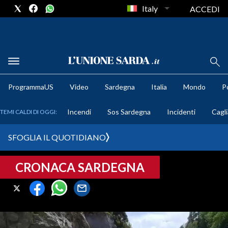
Italy
ACCEDI
METEO
ProgrammaUS
Video
Sardegna
Italia
Mondo
Po
COMUNI AL VOTO
Incendi
Sos Sardegna
Incidenti
Cagli
TEMI CALDI DI OGGI:
VIDEO
SFOGLIA IL QUOTIDIANO
FOTO
CRONACA SARDEGNA
CRONACA SARDEGNA
CAGLIARI
PROVINCIA DI CAGLIARI
SULCIS IGLESIENTE