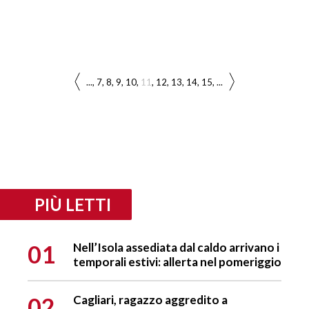
...
7
8
9
10
11
12
13
14
15
...
PIÙ LETTI
01
Nell’Isola assediata dal caldo arrivano i
temporali estivi: allerta nel pomeriggio
02
Cagliari, ragazzo aggredito a