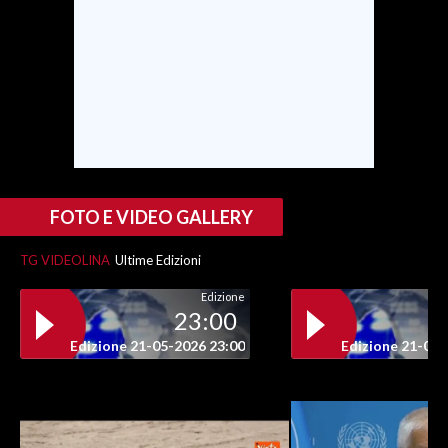
INFO AZIENDE
ABBONATI
ANNUNCI
NECROLOGI
PUBBLICITÀ
SPIAGGE
FOTO E VIDEO GALLERY
STORE
TG VIDEOLINA
Ultime Edizioni
Edizione
23:00
Edizione 21-05-2026 23:00
Edizione 21-05-