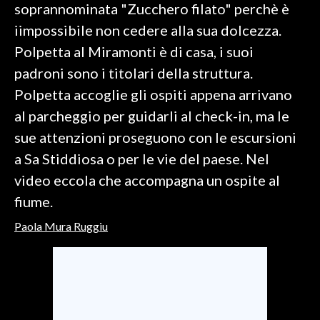
soprannominata "Zucchero filato" perchè è
iimpossibile non cedere alla sua dolcezza.
SPETTACOLI
Polpetta al Miramonti è di casa, i suoi
GOSSIP
padroni sono i titolari della struttura.
Polpetta accoglie gli ospiti appena arrivano
SALUTE
al parcheggio per guidarli al check-in, ma le
SARDEGNA TURISMO
sue attenzioni proseguono con le escursioni
a Sa Stiddiosa o per le vie del paese. Nel
SARDI NEL MONDO
video eccola che accompagna un ospite al
NOTIZIE
fiume.
EVENTI
Paola Mura Ruggiu
#CARAUNIONE
3 MINUTI CON
INSULARITÀ