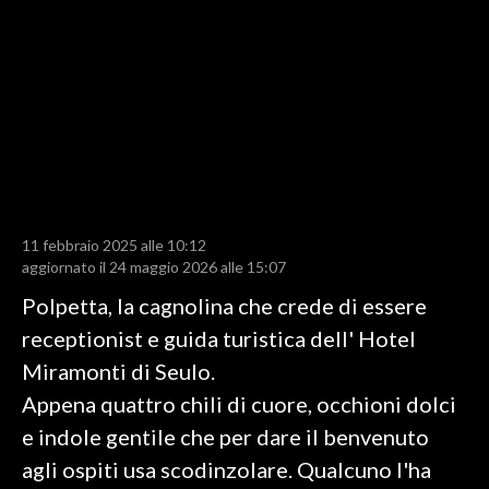
LAVORO
BANDI
SPORT IN SARDEGNA
SPORT
RISULTATI E CLASSIFICHE
CALCIO
11 febbraio 2025 alle 10:12
aggiornato il 24 maggio 2026 alle 15:07
CALCIO REGIONALE
BASKET
Polpetta, la cagnolina che crede di essere
VOLLEY
receptionist e guida turistica dell' Hotel
MOTORI
Miramonti di Seulo.
TENNIS
Appena quattro chili di cuore, occhioni dolci
ALTRI SPORT
e indole gentile che per dare il benvenuto
agli ospiti usa scodinzolare. Qualcuno l'ha
CULTURA