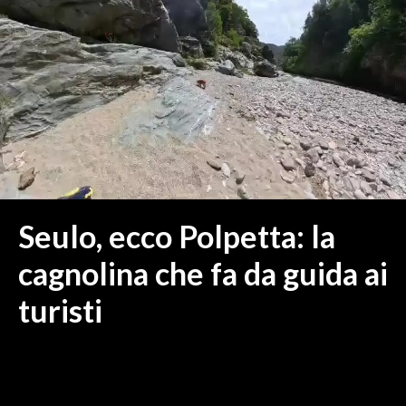
MEDIO CAMPIDANO
ORISTANO E PROVINCIA
SASSARI E PROVINCIA
GALLURA
NUORO E PROVINCIA
OGLIASTRA
AGENDA
CRONACA
Seulo, ecco Polpetta: la
ITALIA
cagnolina che fa da guida ai
MONDO
turisti
POLITICA
ECONOMIA
SERVIZI ALLE IMPRESE