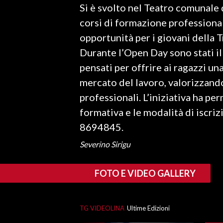
Si è svolto nel Teatro comunale 
LAVORO
corsi di formazione profession
BANDI
opportunità per i giovani della T
Durante l’Open Day sono stati ill
SPORT IN SARDEGNA
pensati per offrire ai ragazzi u
SPORT
mercato del lavoro, valorizzando
RISULTATI E CLASSIFICHE
professionali. L’iniziativa ha pe
CALCIO
formativa e le modalità di iscriz
CALCIO REGIONALE
8694845.
BASKET
Severino Sirigu
VOLLEY
MOTORI
FOTO E VIDEO GALLERY
TENNIS
ALTRI SPORT
TG VIDEOLINA
Ultime Edizioni
CULTURA