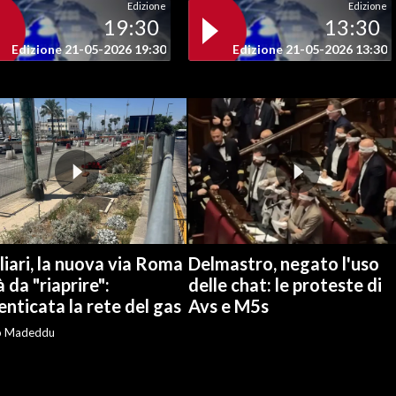
Edizione
Edizione
19:30
13:30
Edizione 21-05-2026 19:30
Edizione 21-05-2026 13:30
iari, la nuova via Roma
Delmastro, negato l'uso
à da "riaprire":
delle chat: le proteste di
nticata la rete del gas
Avs e M5s
o Madeddu