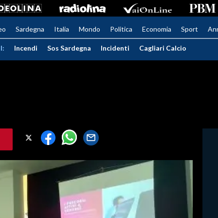
eo
Sardegna
Italia
Mondo
Politica
Economia
Sport
An
I:
Incendi
Sos Sardegna
Incidenti
Cagliari Calcio