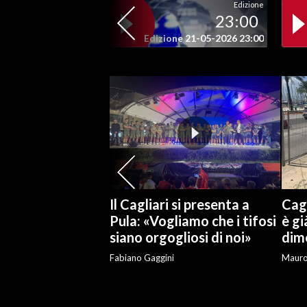
Edizione
23:00
SPETTACOLI
Edizione 21-05-2026 23:00
GOSSIP
SALUTE
SARDEGNA TURISMO
SARDI NEL MONDO
NOTIZIE
Il Cagliari si presenta a
Cagl
EVENTI
Pula: «Vogliamo che i tifosi
è gi
siano orgogliosi di noi»
dime
#CARAUNIONE
Fabiano Gaggini
Maur
3 MINUTI CON
INSULARITÀ