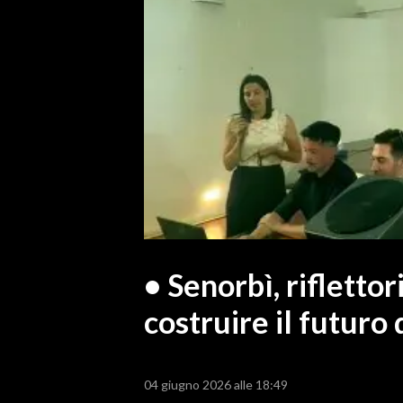
MEDIO CAMPIDANO
ORISTANO E PROVINCIA
SASSARI E PROVINCIA
GALLURA
NUORO E PROVINCIA
OGLIASTRA
AGENDA
CRONACA
ITALIA
MONDO
• Senorbì, riflettor
costruire il futuro 
POLITICA
ECONOMIA
04 giugno 2026 alle 18:49
SERVIZI ALLE IMPRESE