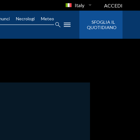
Italy
ACCEDI
nunci
Necrologi
Meteo
SFOGLIA IL
QUOTIDIANO