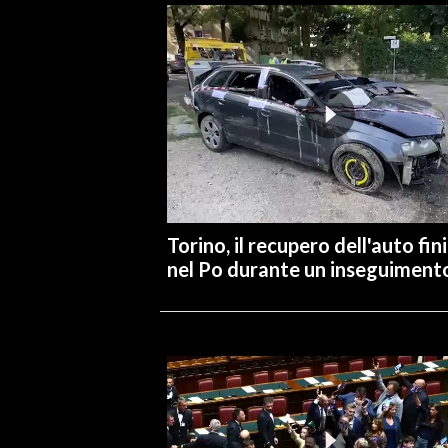
INFO AZIENDE
ABBONATI
ANNUNCI
NECROLOGI
PUBBLICITÀ
SPIAGGE
STORE
Torino, il recupero dell'auto fin
nel Po durante un inseguiment