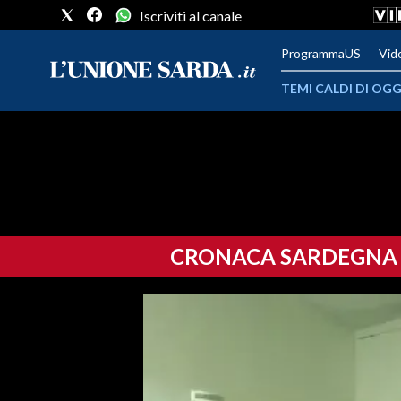
Iscriviti al canale
ProgrammaUS
Vid
TEMI CALDI DI OGG
METEO
COMUNI AL VOTO
VIDEO
CRONACA SARDEGNA
FOTO
CRONACA SARDEGNA
CAGLIARI
PROVINCIA DI CAGLIARI
SULCIS IGLESIENTE