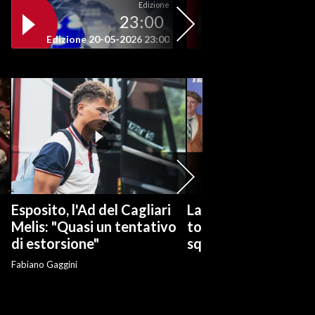
Edizione
23:00
19
Edizione 20-05-2026 23:00
Edizione 20-05-202
Esposito, l'Ad del Cagliari
La serie tv "Ted Las
Melis: "Quasi un tentativo
torna con una nuov
di estorsione"
squadra di calcio
Fabiano Gaggini