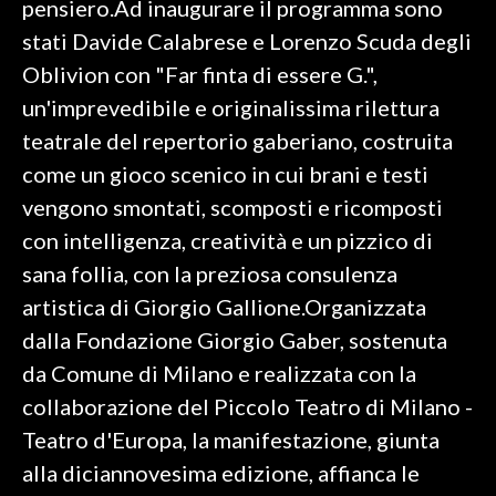
pensiero.Ad inaugurare il programma sono
stati Davide Calabrese e Lorenzo Scuda degli
SPETTACOLI
Oblivion con "Far finta di essere G.",
GOSSIP
un'imprevedibile e originalissima rilettura
teatrale del repertorio gaberiano, costruita
SALUTE
come un gioco scenico in cui brani e testi
vengono smontati, scomposti e ricomposti
SARDEGNA TURISMO
con intelligenza, creatività e un pizzico di
SARDI NEL MONDO
sana follia, con la preziosa consulenza
NOTIZIE
artistica di Giorgio Gallione.Organizzata
EVENTI
dalla Fondazione Giorgio Gaber, sostenuta
da Comune di Milano e realizzata con la
#CARAUNIONE
collaborazione del Piccolo Teatro di Milano -
3 MINUTI CON
Teatro d'Europa, la manifestazione, giunta
alla diciannovesima edizione, affianca le
INSULARITÀ