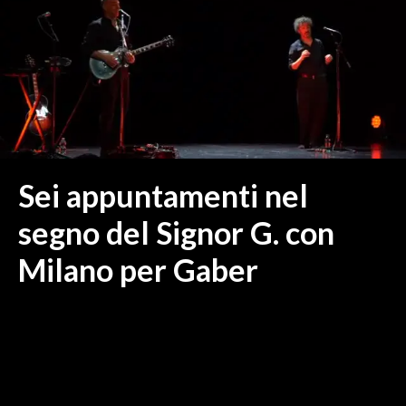
MEDIO CAMPIDANO
ORISTANO E PROVINCIA
SASSARI E PROVINCIA
GALLURA
NUORO E PROVINCIA
OGLIASTRA
AGENDA
Sei appuntamenti nel
CRONACA
segno del Signor G. con
ITALIA
Milano per Gaber
MONDO
POLITICA
ECONOMIA
SERVIZI ALLE IMPRESE