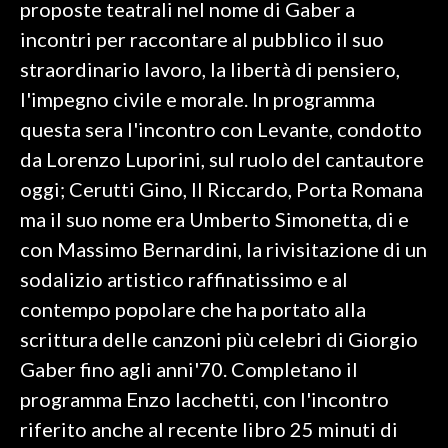
proposte teatrali nel nome di Gaber a
incontri per raccontare al pubblico il suo
INFO AZIENDE
straordinario lavoro, la libertà di pensiero,
ABBONATI
l'impegno civile e morale. In programma
ANNUNCI
questa sera l'incontro con Levante, condotto
NECROLOGI
da Lorenzo Luporini, sul ruolo del cantautore
PUBBLICITÀ
oggi; Cerutti Gino, Il Riccardo, Porta Romana
SPIAGGE
ma il suo nome era Umberto Simonetta, di e
STORE
con Massimo Bernardini, la rivisitazione di un
sodalizio artistico raffinatissimo e al
contempo popolare che ha portato alla
scrittura delle canzoni più celebri di Giorgio
Gaber fino agli anni'70. Completano il
programma Enzo Iacchetti, con l'incontro
riferito anche al recente libro 25 minuti di