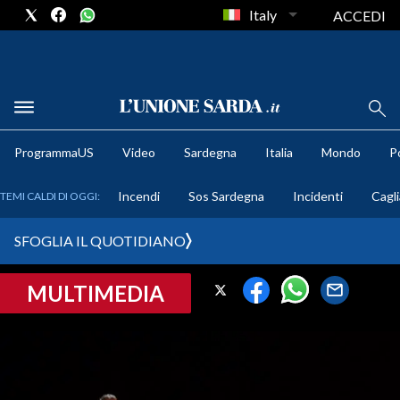
Italy
ACCEDI
METEO
ProgrammaUS
Video
Sardegna
Italia
Mondo
Po
COMUNI AL VOTO
Incendi
Sos Sardegna
Incidenti
Cagli
TEMI CALDI DI OGGI:
VIDEO
SFOGLIA IL QUOTIDIANO
FOTO
MULTIMEDIA
CRONACA SARDEGNA
CAGLIARI
PROVINCIA DI CAGLIARI
SULCIS IGLESIENTE