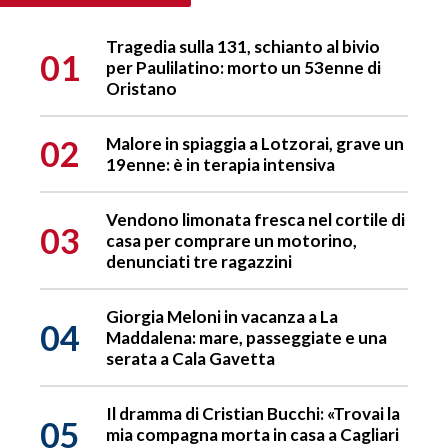
Tragedia sulla 131, schianto al bivio
01
per Paulilatino: morto un 53enne di
Oristano
02
Malore in spiaggia a Lotzorai, grave un
19enne: è in terapia intensiva
Vendono limonata fresca nel cortile di
03
casa per comprare un motorino,
denunciati tre ragazzini
Giorgia Meloni in vacanza a La
04
Maddalena: mare, passeggiate e una
serata a Cala Gavetta
Il dramma di Cristian Bucchi: «Trovai la
05
mia compagna morta in casa a Cagliari