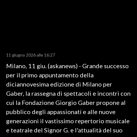
LAVORO
BANDI
SPORT IN SARDEGNA
SPORT
11 giugno 2026 alle 16:27
RISULTATI E CLASSIFICHE
Milano, 11 giu. (askanews) - Grande successo
CALCIO
per il primo appuntamento della
CALCIO REGIONALE
diciannovesima edizione di Milano per
BASKET
Gaber, la rassegna di spettacoli e incontri con
VOLLEY
cui la Fondazione Giorgio Gaber propone al
MOTORI
pubblico degli appassionati e alle nuove
TENNIS
generazioni il vastissimo repertorio musicale
ALTRI SPORT
e teatrale del Signor G. e l'attualità del suo
CULTURA