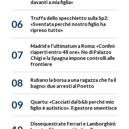
davanti a mia figlia»
Truffa dello specchietto sulla Sp2:
06
«Sventata perché nostro figlio ha
ripreso tutto»
Madrid e l’ultimatum a Roma: «Confini
07
riaperti entro 48 ore». No di Palazzo
Chigi e la Spagna impone controlli alle
frontiere
08
Rubano la borsa a una ragazza che fa il
bagno: due arresti al Poetto
09
Quartu: «Cacciati dal b&b perché mio
figlio è autistico». Il gestore smentisce
Dissequestrate Ferrari e Lamborghini: