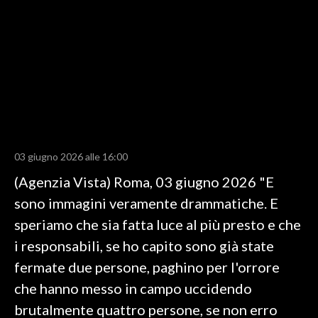
LAVORO
BANDI
SPORT IN SARDEGNA
SPORT
RISULTATI E CLASSIFICHE
CALCIO
03 giugno 2026 alle 16:00
CALCIO REGIONALE
(Agenzia Vista) Roma, 03 giugno 2026 "E
BASKET
sono immagini veramente drammatiche. E
VOLLEY
speriamo che sia fatta luce al più presto e che
MOTORI
i responsabili, se ho capito sono già state
TENNIS
fermate due persone, paghino per l'orrore
ALTRI SPORT
che hanno messo in campo uccidendo
brutalmente quattro persone, se non erro
CULTURA