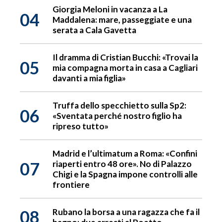
Giorgia Meloni in vacanza a La
04
Maddalena: mare, passeggiate e una
serata a Cala Gavetta
Il dramma di Cristian Bucchi: «Trovai la
05
mia compagna morta in casa a Cagliari
davanti a mia figlia»
Truffa dello specchietto sulla Sp2:
06
«Sventata perché nostro figlio ha
ripreso tutto»
Madrid e l’ultimatum a Roma: «Confini
07
riaperti entro 48 ore». No di Palazzo
Chigi e la Spagna impone controlli alle
frontiere
08
Rubano la borsa a una ragazza che fa il