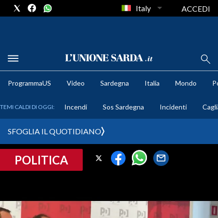
Italy
ACCEDI
METEO
ProgrammaUS
Video
Sardegna
Italia
Mondo
Po
COMUNI AL VOTO
Incendi
Sos Sardegna
Incidenti
Cagli
TEMI CALDI DI OGGI:
VIDEO
SFOGLIA IL QUOTIDIANO
FOTO
POLITICA
CRONACA SARDEGNA
CAGLIARI
PROVINCIA DI CAGLIARI
SULCIS IGLESIENTE