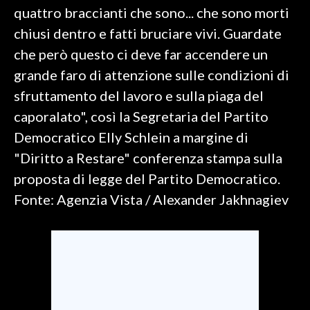
quattro braccianti che sono... che sono morti
SPETTACOLI
chiusi dentro e fatti bruciare vivi. Guardate
che però questo ci deve far accendere un
GOSSIP
grande faro di attenzione sulle condizioni di
sfruttamento del lavoro e sulla piaga del
SALUTE
caporalato", così la Segretaria del Partito
SARDEGNA TURISMO
Democratico Elly Schlein a margine di
"Diritto a Restare" conferenza stampa sulla
SARDI NEL MONDO
proposta di legge del Partito Democratico.
NOTIZIE
Fonte: Agenzia Vista / Alexander Jakhnagiev
EVENTI
#CARAUNIONE
3 MINUTI CON
INSULARITÀ