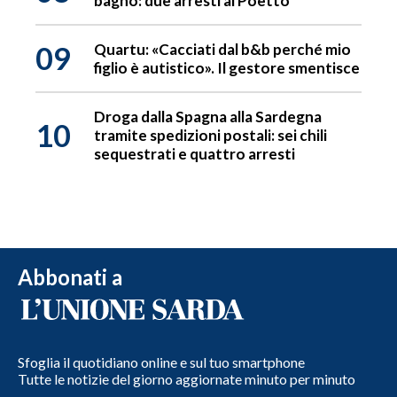
bagno: due arresti al Poetto
09
Quartu: «Cacciati dal b&b perché mio
figlio è autistico». Il gestore smentisce
Droga dalla Spagna alla Sardegna
10
tramite spedizioni postali: sei chili
sequestrati e quattro arresti
Abbonati a
Sfoglia il quotidiano online e sul tuo smartphone
Tutte le notizie del giorno aggiornate minuto per minuto