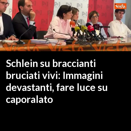
MEDIO CAMPIDANO
ORISTANO E PROVINCIA
SASSARI E PROVINCIA
GALLURA
NUORO E PROVINCIA
OGLIASTRA
AGENDA
Schlein su braccianti
CRONACA
bruciati vivi: Immagini
ITALIA
devastanti, fare luce su
MONDO
caporalato
POLITICA
ECONOMIA
SERVIZI ALLE IMPRESE