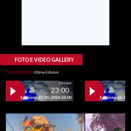
INFO AZIENDE
ABBONATI
ANNUNCI
NECROLOGI
PUBBLICITÀ
SPIAGGE
FOTO E VIDEO GALLERY
STORE
TG VIDEOLINA
Ultime Edizioni
Edizione
23:00
Edizione 21-05-2026 23:00
Edizione 21-05-