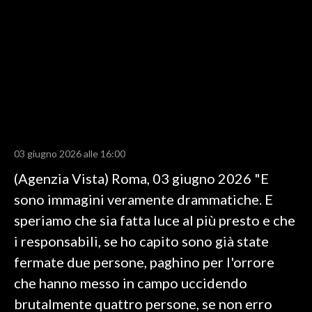
LAVORO
BANDI
SPORT IN SARDEGNA
SPORT
RISULTATI E CLASSIFICHE
CALCIO
03 giugno 2026 alle 16:00
CALCIO REGIONALE
(Agenzia Vista) Roma, 03 giugno 2026 "E
BASKET
sono immagini veramente drammatiche. E
VOLLEY
speriamo che sia fatta luce al più presto e che
MOTORI
i responsabili, se ho capito sono già state
TENNIS
fermate due persone, paghino per l'orrore
ALTRI SPORT
che hanno messo in campo uccidendo
brutalmente quattro persone, se non erro
CULTURA