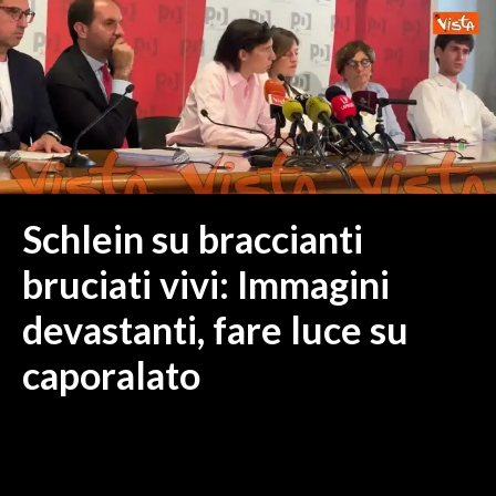
MEDIO CAMPIDANO
ORISTANO E PROVINCIA
SASSARI E PROVINCIA
GALLURA
NUORO E PROVINCIA
OGLIASTRA
AGENDA
Schlein su braccianti
CRONACA
bruciati vivi: Immagini
ITALIA
devastanti, fare luce su
MONDO
caporalato
POLITICA
ECONOMIA
SERVIZI ALLE IMPRESE