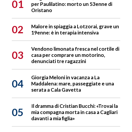
01
per Paulilatino: morto un 53enne di
Oristano
02
Malore in spiaggia a Lotzorai, grave un
19enne: è in terapia intensiva
Vendono limonata fresca nel cortile di
03
casa per comprare un motorino,
denunciati tre ragazzini
Giorgia Meloni in vacanza a La
04
Maddalena: mare, passeggiate e una
serata a Cala Gavetta
Il dramma di Cristian Bucchi: «Trovai la
05
mia compagna morta in casa a Cagliari
davanti a mia figlia»