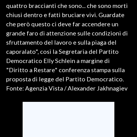
quattro braccianti che sono... che sono morti
SPETTACOLI
chiusi dentro e fatti bruciare vivi. Guardate
che però questo ci deve far accendere un
GOSSIP
grande faro di attenzione sulle condizioni di
sfruttamento del lavoro e sulla piaga del
SALUTE
caporalato", così la Segretaria del Partito
SARDEGNA TURISMO
Democratico Elly Schlein a margine di
"Diritto a Restare" conferenza stampa sulla
SARDI NEL MONDO
proposta di legge del Partito Democratico.
NOTIZIE
Fonte: Agenzia Vista / Alexander Jakhnagiev
EVENTI
#CARAUNIONE
3 MINUTI CON
INSULARITÀ