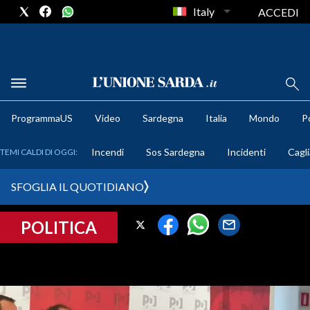
Italy
ACCEDI
METEO
ProgrammaUS
Video
Sardegna
Italia
Mondo
Po
COMUNI AL VOTO
Incendi
Sos Sardegna
Incidenti
Cagli
TEMI CALDI DI OGGI:
VIDEO
SFOGLIA IL QUOTIDIANO
FOTO
POLITICA
CRONACA SARDEGNA
CAGLIARI
PROVINCIA DI CAGLIARI
SULCIS IGLESIENTE