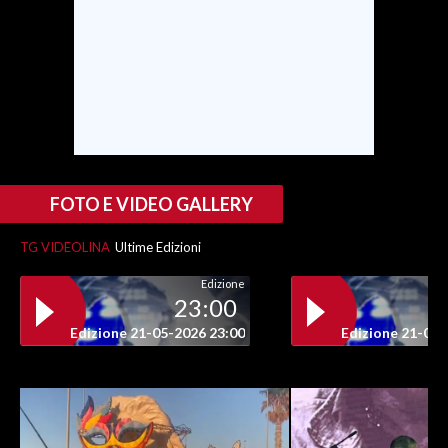
INFO AZIENDE
ABBONATI
ANNUNCI
NECROLOGI
PUBBLICITÀ
SPIAGGE
FOTO E VIDEO GALLERY
STORE
TG VIDEOLINA
Ultime Edizioni
Edizione
23:00
Edizione 21-05-2026 23:00
Edizione 21-05-