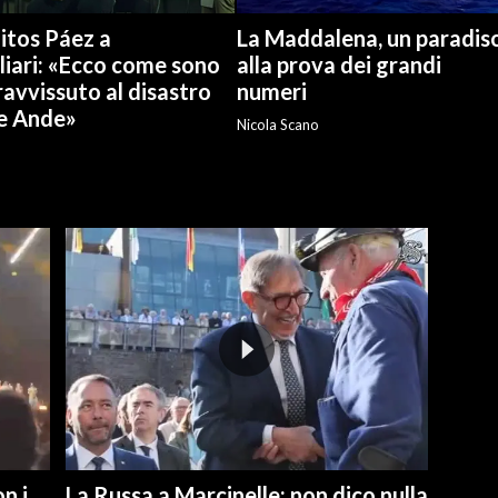
itos Páez a
La Maddalena, un paradis
liari: «Ecco come sono
alla prova dei grandi
avvissuto al disastro
numeri
le Ande»
Nicola Scano
n i
La Russa a Marcinelle: non dico nulla