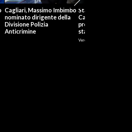
o
Cagliari, Massimo Imbimbo
Stabilimenti balneari
nominato dirigente della
Cagliari è boom di
Divisione Polizia
prenotazioni: «Ott
Anticrimine
stagione»
Veronica Fadda