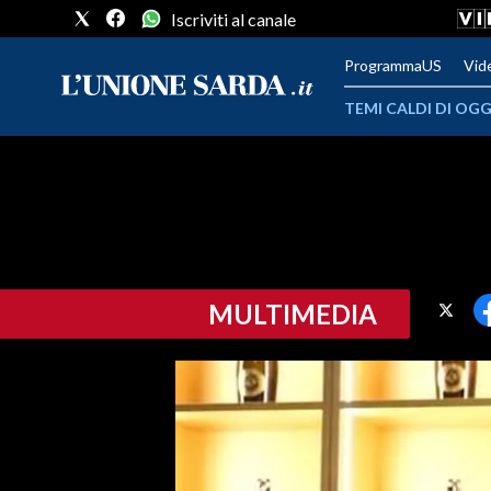
Iscriviti al canale
ProgrammaUS
Vid
TEMI CALDI DI OGG
METEO
COMUNI AL VOTO
VIDEO
MULTIMEDIA
FOTO
CRONACA SARDEGNA
CAGLIARI
PROVINCIA DI CAGLIARI
SULCIS IGLESIENTE