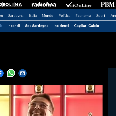
eo
Sardegna
Italia
Mondo
Politica
Economia
Sport
An
I:
Incendi
Sos Sardegna
Incidenti
Cagliari Calcio