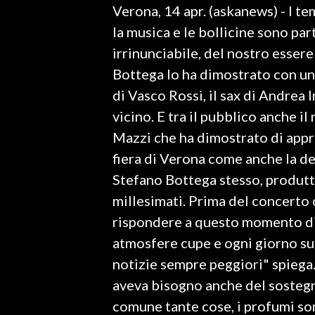
Verona, 14 apr. (askanews) - I t
LAVORO
la musica e le bollicine sono pa
BANDI
irrinunciabile, del nostro essere
Bottega lo ha dimostrato con un 
SPORT IN SARDEGNA
di Vasco Rossi, il sax di Andrea 
SPORT
vicino. E tra il pubblico anche i
RISULTATI E CLASSIFICHE
Mazzi che ha dimostrato di appr
CALCIO
fiera di Verona come anche la d
CALCIO REGIONALE
Stefano Bottega stesso, produtto
BASKET
millesimati. Prima del concerto c
VOLLEY
rispondere a questo momento di 
MOTORI
atmosfere cupe e ogni giorno sui
TENNIS
notizie sempre peggiori" spiega.
ALTRI SPORT
aveva bisogno anche del sosteg
comune tante cose, i profumi son
CULTURA