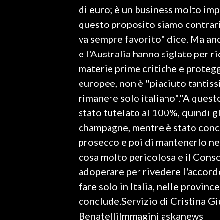
di euro; è un business molto imp
INFO AZIENDE
questo proposito siamo contrari
ABBONATI
va sempre favorito" dice. Ma an
e l'Australia hanno siglato per ri
ANNUNCI
materie prime critiche e proteg
NECROLOGI
europee, non è "piaciuto tantis
PUBBLICITÀ
rimanere solo italiano"."A quest
SPIAGGE
stato tutelato al 100%, quindi gl
STORE
champagne, mentre è stato conces
prosecco e poi di mantenerlo ne
cosa molto pericolosa e il Conso
adoperare per rivedere l'accordo
fare solo in Italia, nelle province
conclude.Servizio di Cristina 
BenatelliImmagini askanews