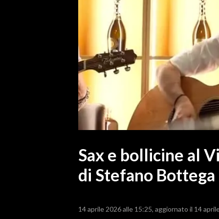
MEDIO CAMPIDANO
ORISTANO E PROVINCIA
SASSARI E PROVINCIA
GALLURA
NUORO E PROVINCIA
OGLIASTRA
AGENDA
CRONACA
ITALIA
MONDO
Sax e bollicine al V
di Stefano Bottega
POLITICA
ECONOMIA
14 aprile 2026 alle 15:25
aggiornato il 14 april
SERVIZI ALLE IMPRESE