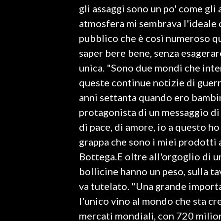
gli assaggi sono un po' come gli 
atmosfera mi sembrava l'ideale 
SPETTACOLI
pubblico che è così numeroso qui
GOSSIP
saper bere bene, senza esagerar
unica. "Sono due mondi che inte
SALUTE
queste continue notizie di guerr
SARDEGNA TURISMO
anni settanta quando ero bambi
protagonista di un messaggio di
SARDI NEL MONDO
di pace, di amore, io a questo ho
NOTIZIE
grappa che sono i miei prodotti 
EVENTI
Bottega.E oltre all'orgoglio di u
bollicine hanno un peso, sulla ta
#CARAUNIONE
va tutelato. "Una grande import
3 MINUTI CON
l'unico vino al mondo che sta cr
mercati mondiali, con 720 milioni
INSULARITÀ