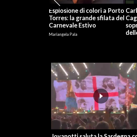
Esplosione di colori a Porto
Carl
Torres: la grande sfilata del
Cag
Carnevale Estivo
sopr
del
Mariangela Pala
Jovanotti saluta la Sardegna co