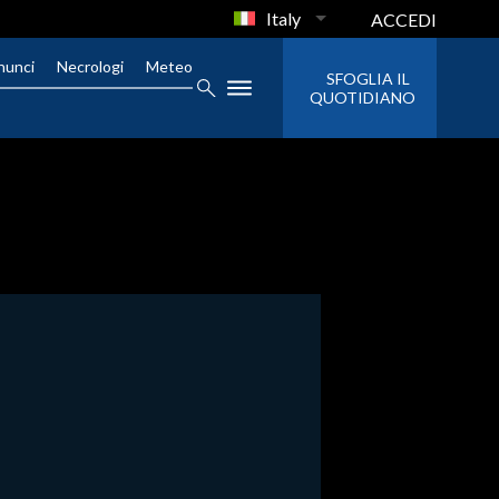
Italy
ACCEDI
nunci
Necrologi
Meteo
SFOGLIA IL
QUOTIDIANO