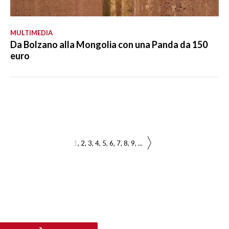
MULTIMEDIA
Da Bolzano alla Mongolia con una Panda da 150
euro
1
2
3
4
5
6
7
8
9
...