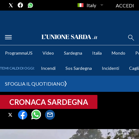
Italy
ACCEDI
METEO
ProgrammaUS
Video
Sardegna
Italia
Mondo
Po
COMUNI AL VOTO
Incendi
Sos Sardegna
Incidenti
Cagli
TEMI CALDI DI OGGI:
VIDEO
SFOGLIA IL QUOTIDIANO
FOTO
CRONACA SARDEGNA
CRONACA SARDEGNA
CAGLIARI
PROVINCIA DI CAGLIARI
SULCIS IGLESIENTE