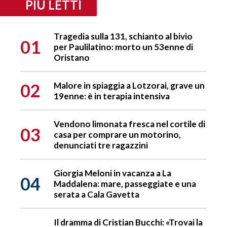
PIÙ LETTI
Tragedia sulla 131, schianto al bivio
01
per Paulilatino: morto un 53enne di
Oristano
02
Malore in spiaggia a Lotzorai, grave un
19enne: è in terapia intensiva
Vendono limonata fresca nel cortile di
03
casa per comprare un motorino,
denunciati tre ragazzini
Giorgia Meloni in vacanza a La
04
Maddalena: mare, passeggiate e una
serata a Cala Gavetta
Il dramma di Cristian Bucchi: «Trovai la