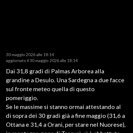
LAVORO
BANDI
SPORT IN SARDEGNA
SPORT
30 maggio 2026 alle 18:14
RISULTATI E CLASSIFICHE
aggiornato il 30 maggio 2026 alle 18:14
CALCIO
Dai 31,8 gradi di Palmas Arborea alla
CALCIO REGIONALE
grandine a Desulo. Una Sardegna a due facce
BASKET
sul fronte meteo quella di questo
VOLLEY
pomeriggio.
MOTORI
Se le massime si stanno ormai attestando al
TENNIS
di sopra dei 30 gradi già a fine maggio (31,6 a
ALTRI SPORT
Ottana e 31,4 a Orani, per stare nel Nuorese),
CULTURA