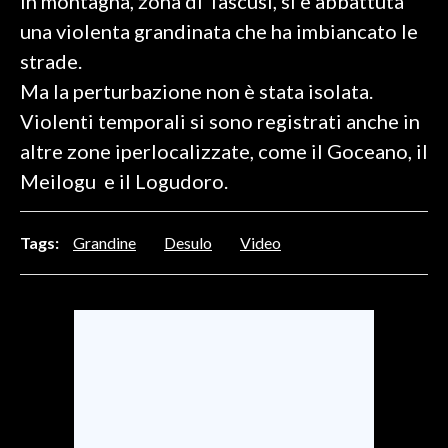
in montagna, zona di Tascusì, si è abbattuta
una violenta grandinata che ha imbiancato le
SPETTACOLI
strade.
Ma la perturbazione non è stata isolata.
GOSSIP
Violenti temporali si sono registrati anche in
SALUTE
altre zone iperlocalizzate, come il Goceano, il
Meilogu e il Logudoro.
SARDEGNA TURISMO
SARDI NEL MONDO
Tags:
Grandine
Desulo
Video
NOTIZIE
EVENTI
#CARAUNIONE
3 MINUTI CON
INSULARITÀ