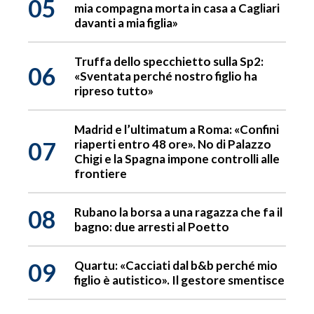
05
mia compagna morta in casa a Cagliari
davanti a mia figlia»
Truffa dello specchietto sulla Sp2:
06
«Sventata perché nostro figlio ha
ripreso tutto»
Madrid e l’ultimatum a Roma: «Confini
07
riaperti entro 48 ore». No di Palazzo
Chigi e la Spagna impone controlli alle
frontiere
08
Rubano la borsa a una ragazza che fa il
bagno: due arresti al Poetto
09
Quartu: «Cacciati dal b&b perché mio
figlio è autistico». Il gestore smentisce