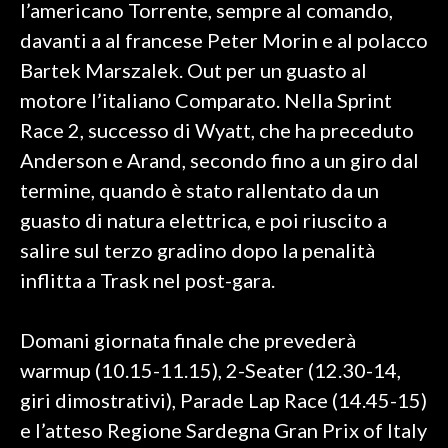
l’americano Torrente, sempre al comando,
davanti a al francese Peter Morin e al polacco
INFO AZIENDE
Bartek Marszalek. Out per un guasto al
ABBONATI
motore l’italiano Comparato. Nella Sprint
ANNUNCI
Race 2, successo di Wyatt, che ha preceduto
NECROLOGI
Anderson e Arand, secondo fino a un giro dal
PUBBLICITÀ
termine, quando è stato rallentato da un
SPIAGGE
guasto di natura elettrica, e poi riuscito a
STORE
salire sul terzo gradino dopo la penalità
inflitta a Trask nel post-gara.
Domani giornata finale che prevederà
warmup (10.15-11.15), 2-Seater (12.30-14,
giri dimostrativi), Parade Lap Race (14.45-15)
e l’atteso Regione Sardegna Gran Prix of Italy