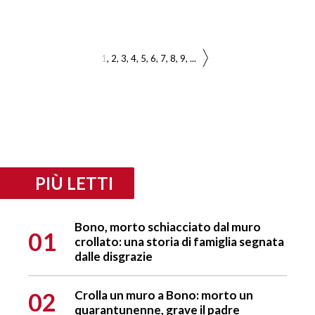
1
2
3
4
5
6
7
8
9
...
PIÙ LETTI
Bono, morto schiacciato dal muro
01
crollato: una storia di famiglia segnata
dalle disgrazie
02
Crolla un muro a Bono: morto un
quarantunenne, grave il padre