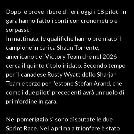
Dopo le prove libere di ieri, oggi i 18 piloti in
SPETTACOLI
gara hanno fatto i conti con cronometro e
GOSSIP
sorpassi.
In mattinata, le qualifiche hanno premiato il
SALUTE
campione in carica Shaun Torrente,
americano del Victory Team che nel 2026
SARDEGNA TURISMO
cerca il quinto titolo iridato. Secondo tempo
SARDI NEL MONDO
per il canadese Rusty Wyatt dello Sharjah
NOTIZIE
Team e terzo per l’estone Stefan Arand, che
EVENTI
come i due piloti precedenti avrà un ruolo di
prim’ordine in gara.
#CARAUNIONE
3 MINUTI CON
Nel pomeriggio si sono disputate le due
Sprint Race. Nella prima a trionfare è stato
INSULARITÀ