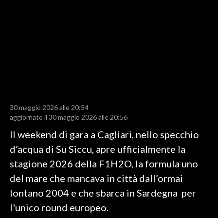
LAVORO
BANDI
SPORT IN SARDEGNA
SPORT
RISULTATI E CLASSIFICHE
CALCIO
30 maggio 2026 alle 20:54
aggiornato il 30 maggio 2026 alle 20:56
CALCIO REGIONALE
Il weekend di gara a Cagliari, nello specchio
BASKET
d’acqua di Su Siccu, apre ufficialmente la
VOLLEY
stagione 2026 della F1H2O, la formula uno
MOTORI
del mare che mancava in città dall’ormai
TENNIS
lontano 2004 e che sbarca in Sardegna per
ALTRI SPORT
l'unico round europeo.
CULTURA