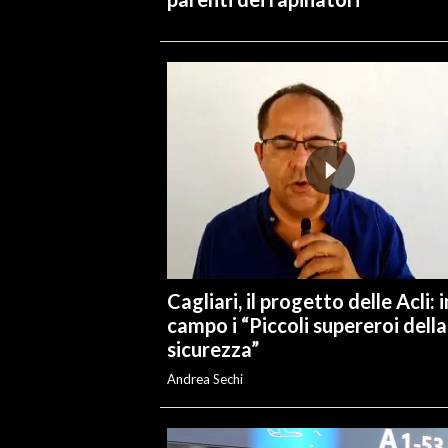
Cagliari, il progetto delle Acli: i
campo i “Piccoli supereroi della
sicurezza”
Andrea Sechi