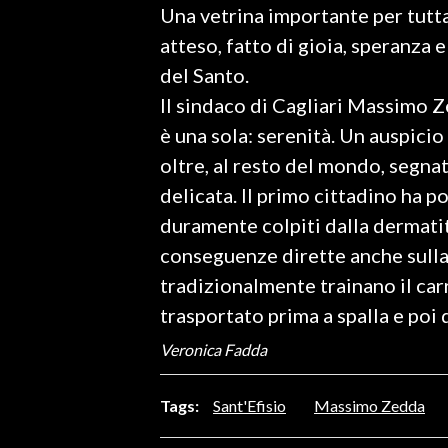
Una vetrina importante per tutt
LAVORO
atteso, fatto di gioia, speranza 
BANDI
del Santo.
Il sindaco di Cagliari Massimo Z
SPORT IN SARDEGNA
è una sola: serenità. Un auspici
SPORT
oltre, al resto del mondo, segna
RISULTATI E CLASSIFICHE
delicata. Il primo cittadino ha po
CALCIO
duramente colpiti dalla dermati
CALCIO REGIONALE
conseguenze dirette anche sulla
BASKET
tradizionalmente trainano il carr
VOLLEY
trasportato prima a spalla e poi 
MOTORI
Veronica Fadda
TENNIS
ALTRI SPORT
Tags:
Sant'Efisio
Massimo Zedda
CULTURA