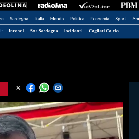
eo
Sardegna
Italia
Mondo
Politica
Economia
Sport
An
I:
Incendi
Sos Sardegna
Incidenti
Cagliari Calcio