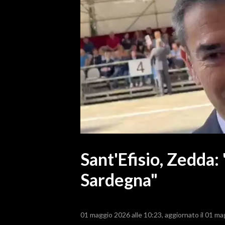
MEDIO CAMPIDANO
ORISTANO E PROVINCIA
SASSARI E PROVINCIA
GALLURA
NUORO E PROVINCIA
OGLIASTRA
AGENDA
CRONACA
ITALIA
MONDO
Sant'Efisio, Zedda: 
Sardegna"
POLITICA
ECONOMIA
01 maggio 2026 alle 10:23
aggiornato il 01 ma
SERVIZI ALLE IMPRESE