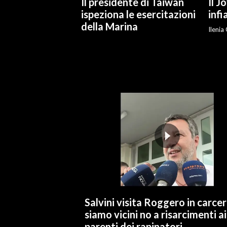
Il presidente di Taiwan
Il 
ispeziona le esercitazioni
inf
INFO AZIENDE
della Marina
Ilenia
ABBONATI
ANNUNCI
NECROLOGI
PUBBLICITÀ
SPIAGGE
STORE
Salvini visita Roggero in carcer
siamo vicini no a risarcimenti ai
parenti dei rapinatori