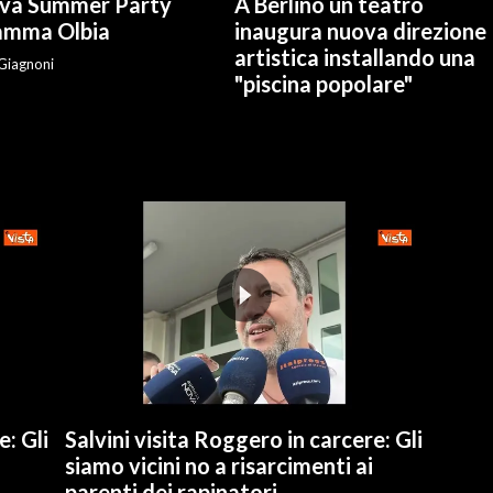
Jova Summer Party
A Berlino un teatro
iamma Olbia
inaugura nuova direzione
artistica installando una
 Giagnoni
"piscina popolare"
e: Gli
Salvini visita Roggero in carcere: Gli
siamo vicini no a risarcimenti ai
parenti dei rapinatori