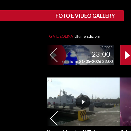
SPETTACOLI
FOTO E VIDEO GALLERY
GOSSIP
TG VIDEOLINA
Ultime Edizioni
SALUTE
Edizione
23:00
SARDEGNA TURISMO
Edizione 21-05-2026 23:00
SARDI NEL MONDO
NOTIZIE
EVENTI
#CARAUNIONE
3 MINUTI CON
INSULARITÀ