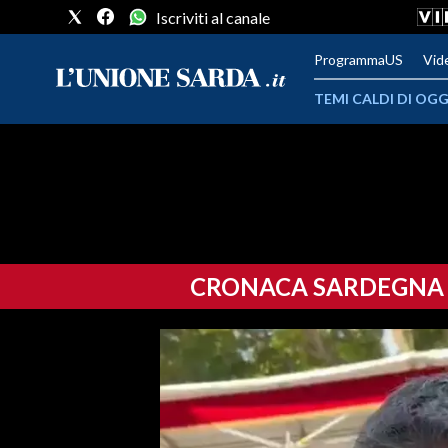
Iscriviti al canale
ProgrammaUS
Vid
TEMI CALDI DI OGG
METEO
COMUNI AL VOTO
VIDEO
CRONACA SARDEGNA
FOTO
CRONACA SARDEGNA
CAGLIARI
PROVINCIA DI CAGLIARI
SULCIS IGLESIENTE