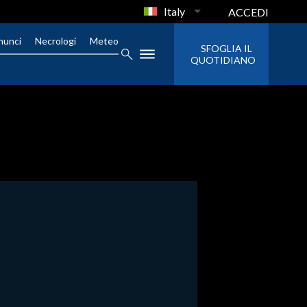
Italy
ACCEDI
nunci
Necrologi
Meteo
SFOGLIA IL
QUOTIDIANO