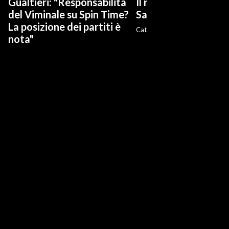
Gualtieri: "Responsabilità
Il rientro della Brig
del Viminale su Spin Time?
Sassari dal Libano
La posizione dei partiti è
Caterina Fiori
nota"