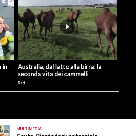
 in
Australia, dal latte alla birra: la
seconda vita dei cammelli
Red
MULTIMEDIA
Ceuta, Piantedosi: potenziale