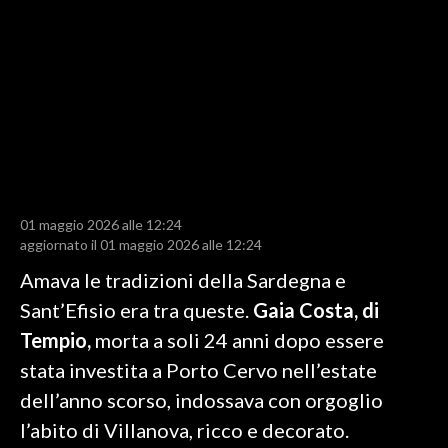
LAVORO
BANDI
SPORT IN SARDEGNA
SPORT
RISULTATI E CLASSIFICHE
CALCIO
01 maggio 2026 alle 12:24
aggiornato il 01 maggio 2026 alle 12:24
CALCIO REGIONALE
BASKET
Amava le tradizioni della Sardegna e
VOLLEY
Sant’Efisio era tra queste.
Gaia Costa, di
MOTORI
Tempio,
morta a soli 24 anni dopo essere
TENNIS
stata investita a Porto Cervo nell’estate
ALTRI SPORT
dell’anno scorso, indossava con orgoglio
l’abito di Villanova, ricco e decorato.
CULTURA