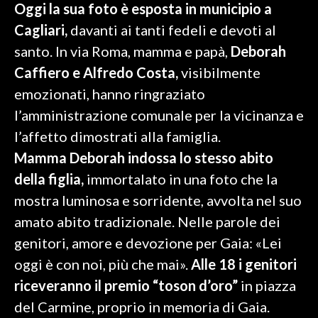
Oggi la sua foto è esposta in municipio a
Cagliari,
davanti ai tanti fedeli e devoti al
SPETTACOLI
santo. In via Roma, mamma e papà,
Deborah
GOSSIP
Caffiero e Alfredo Costa,
visibilmente
emozionati, hanno ringraziato
SALUTE
l’amministrazione comunale per la vicinanza e
SARDEGNA TURISMO
l’affetto dimostrati alla famiglia.
Mamma Deborah indossa lo stesso abito
SARDI NEL MONDO
della figlia,
immortalato in una foto che la
NOTIZIE
mostra luminosa e sorridente, avvolta nel suo
EVENTI
amato abito tradizionale. Nelle parole dei
genitori, amore e devozione per Gaia: «Lei
#CARAUNIONE
oggi è con noi, più che mai».
Alle 18 i genitori
3 MINUTI CON
riceveranno il premio “toson d’oro”
in piazza
del Carmine, proprio in memoria di Gaia.
INSULARITÀ