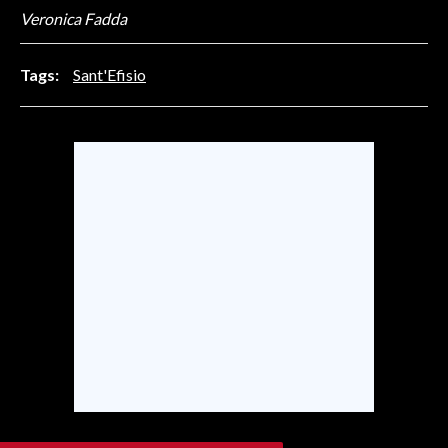
Veronica Fadda
INFO AZIENDE
ABBONATI
Tags:
Sant'Efisio
ANNUNCI
NECROLOGI
PUBBLICITÀ
SPIAGGE
STORE