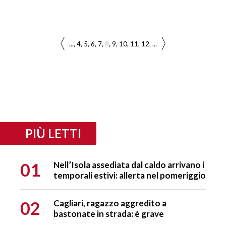
...
4
5
6
7
8
9
10
11
12
...
PIÙ LETTI
01
Nell’Isola assediata dal caldo arrivano i
temporali estivi: allerta nel pomeriggio
02
Cagliari, ragazzo aggredito a
bastonate in strada: è grave