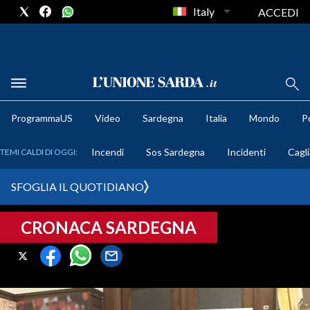
Italy
ACCEDI
METEO
ProgrammaUS
Video
Sardegna
Italia
Mondo
Po
COMUNI AL VOTO
Incendi
Sos Sardegna
Incidenti
Cagli
TEMI CALDI DI OGGI:
VIDEO
SFOGLIA IL QUOTIDIANO
FOTO
CRONACA SARDEGNA
CRONACA SARDEGNA
CAGLIARI
PROVINCIA DI CAGLIARI
SULCIS IGLESIENTE