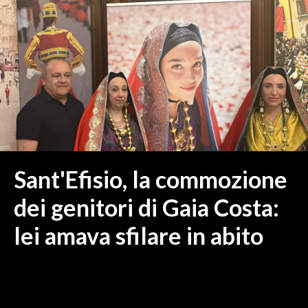
MEDIO CAMPIDANO
ORISTANO E PROVINCIA
SASSARI E PROVINCIA
GALLURA
NUORO E PROVINCIA
OGLIASTRA
AGENDA
CRONACA
Sant'Efisio, la commozione
ITALIA
dei genitori di Gaia Costa:
MONDO
lei amava sfilare in abito
POLITICA
ECONOMIA
SERVIZI ALLE IMPRESE