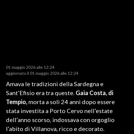
LAVORO
BANDI
SPORT IN SARDEGNA
SPORT
RISULTATI E CLASSIFICHE
CALCIO
01 maggio 2026 alle 12:24
aggiornato il 01 maggio 2026 alle 12:24
CALCIO REGIONALE
BASKET
Amava le tradizioni della Sardegna e
VOLLEY
Sant’Efisio era tra queste.
Gaia Costa, di
MOTORI
Tempio,
morta a soli 24 anni dopo essere
TENNIS
stata investita a Porto Cervo nell’estate
ALTRI SPORT
dell’anno scorso, indossava con orgoglio
l’abito di Villanova, ricco e decorato.
CULTURA