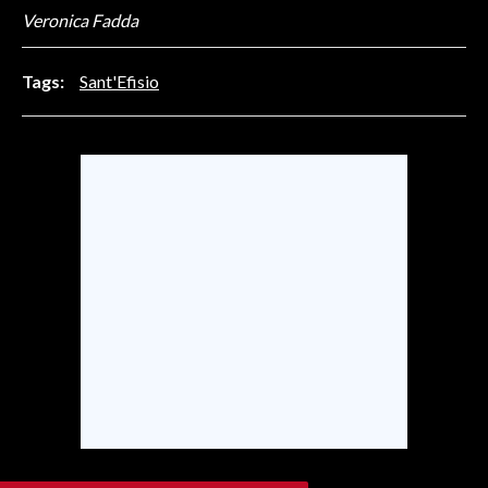
Veronica Fadda
INFO AZIENDE
ABBONATI
Tags:
Sant'Efisio
ANNUNCI
NECROLOGI
PUBBLICITÀ
SPIAGGE
STORE