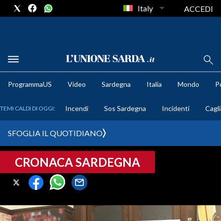
Italy
ACCEDI
METEO
ProgrammaUS
Video
Sardegna
Italia
Mondo
Po
COMUNI AL VOTO
Incendi
Sos Sardegna
Incidenti
Cagli
TEMI CALDI DI OGGI:
VIDEO
SFOGLIA IL QUOTIDIANO
FOTO
CRONACA SARDEGNA
CRONACA SARDEGNA
CAGLIARI
PROVINCIA DI CAGLIARI
SULCIS IGLESIENTE