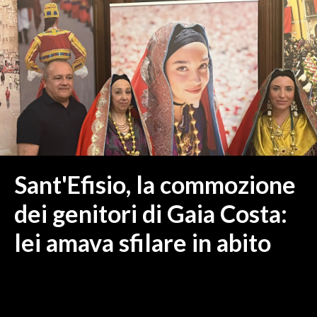
MEDIO CAMPIDANO
ORISTANO E PROVINCIA
SASSARI E PROVINCIA
GALLURA
NUORO E PROVINCIA
OGLIASTRA
AGENDA
CRONACA
Sant'Efisio, la commozione
ITALIA
dei genitori di Gaia Costa:
MONDO
lei amava sfilare in abito
POLITICA
ECONOMIA
SERVIZI ALLE IMPRESE