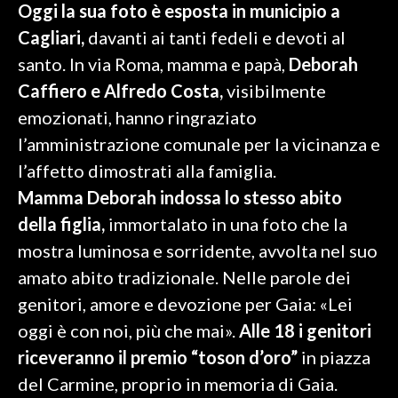
Oggi la sua foto è esposta in municipio a
Cagliari,
davanti ai tanti fedeli e devoti al
SPETTACOLI
santo. In via Roma, mamma e papà,
Deborah
GOSSIP
Caffiero e Alfredo Costa,
visibilmente
emozionati, hanno ringraziato
SALUTE
l’amministrazione comunale per la vicinanza e
SARDEGNA TURISMO
l’affetto dimostrati alla famiglia.
Mamma Deborah indossa lo stesso abito
SARDI NEL MONDO
della figlia,
immortalato in una foto che la
NOTIZIE
mostra luminosa e sorridente, avvolta nel suo
EVENTI
amato abito tradizionale. Nelle parole dei
genitori, amore e devozione per Gaia: «Lei
#CARAUNIONE
oggi è con noi, più che mai».
Alle 18 i genitori
3 MINUTI CON
riceveranno il premio “toson d’oro”
in piazza
del Carmine, proprio in memoria di Gaia.
INSULARITÀ