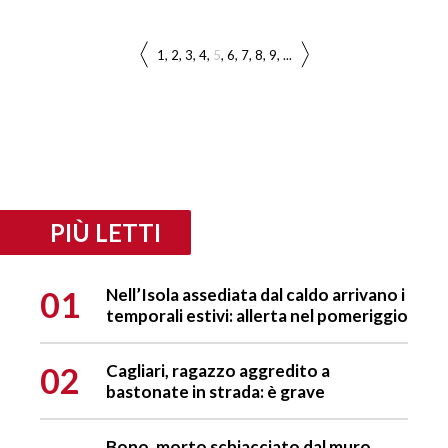
1
2
3
4
5
6
7
8
9
...
PIÙ LETTI
01
Nell’Isola assediata dal caldo arrivano i
temporali estivi: allerta nel pomeriggio
02
Cagliari, ragazzo aggredito a
bastonate in strada: è grave
Bono, morto schiacciato dal muro