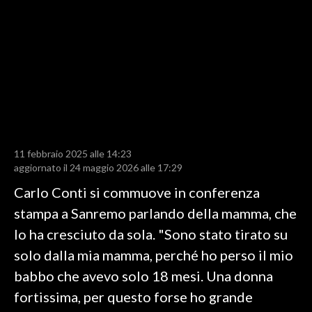
LAVORO
BANDI
SPORT IN SARDEGNA
SPORT
RISULTATI E CLASSIFICHE
CALCIO
11 febbraio 2025 alle 14:23
aggiornato il 24 maggio 2026 alle 17:29
CALCIO REGIONALE
Carlo Conti si commuove in conferenza
BASKET
stampa a Sanremo parlando della mamma, che
VOLLEY
lo ha cresciuto da sola. "Sono stato tirato su
MOTORI
solo dalla mia mamma, perché ho perso il mio
TENNIS
babbo che avevo solo 18 mesi. Una donna
ALTRI SPORT
fortissima, per questo forse ho grande
CULTURA