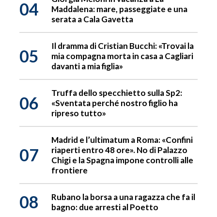
04
Maddalena: mare, passeggiate e una
serata a Cala Gavetta
Il dramma di Cristian Bucchi: «Trovai la
05
mia compagna morta in casa a Cagliari
davanti a mia figlia»
Truffa dello specchietto sulla Sp2:
06
«Sventata perché nostro figlio ha
ripreso tutto»
Madrid e l’ultimatum a Roma: «Confini
07
riaperti entro 48 ore». No di Palazzo
Chigi e la Spagna impone controlli alle
frontiere
08
Rubano la borsa a una ragazza che fa il
bagno: due arresti al Poetto