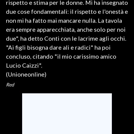
rispetto e stima per le donne. Mi ha insegnato
due cose fondamentali: il rispetto e l'onestà e
SPETTACOLI
non mi ha fatto mai mancare nulla. La tavola
GOSSIP
era sempre apparecchiata, anche solo per noi
due", ha detto Conti con le lacrime agli occhi.
SALUTE
"Ai figli bisogna dare ali e radici" ha poi
concluso, citando "il mio carissimo amico
SARDEGNA TURISMO
Lucio Caizzi".
SARDI NEL MONDO
(Unioneonline)
NOTIZIE
Red
EVENTI
#CARAUNIONE
3 MINUTI CON
INSULARITÀ