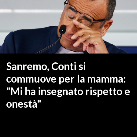
MEDIO CAMPIDANO
ORISTANO E PROVINCIA
SASSARI E PROVINCIA
GALLURA
NUORO E PROVINCIA
OGLIASTRA
AGENDA
Sanremo, Conti si
CRONACA
commuove per la mamma:
ITALIA
"Mi ha insegnato rispetto e
MONDO
onestà"
POLITICA
ECONOMIA
SERVIZI ALLE IMPRESE