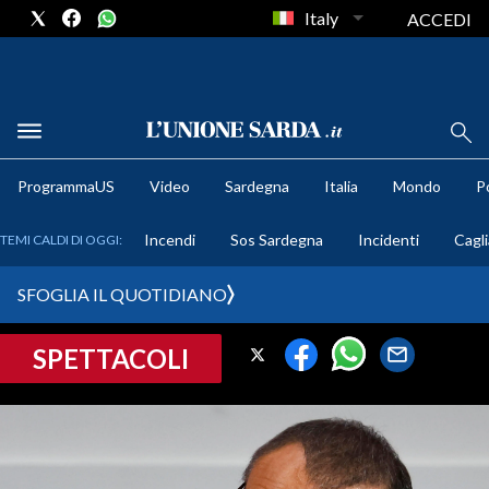
Italy
ACCEDI
METEO
ProgrammaUS
Video
Sardegna
Italia
Mondo
Po
COMUNI AL VOTO
Incendi
Sos Sardegna
Incidenti
Cagli
TEMI CALDI DI OGGI:
VIDEO
SFOGLIA IL QUOTIDIANO
FOTO
SPETTACOLI
CRONACA SARDEGNA
CAGLIARI
PROVINCIA DI CAGLIARI
SULCIS IGLESIENTE