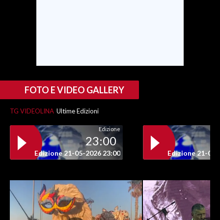
INFO AZIENDE
ABBONATI
ANNUNCI
NECROLOGI
PUBBLICITÀ
FOTO E VIDEO GALLERY
SPIAGGE
STORE
TG VIDEOLINA
Ultime Edizioni
Edizione
23:00
Edizione 21-05-2026 23:00
Edizione 21-05-