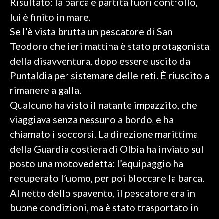
Risultato: la barca è partita fuori controllo,
lui è finito in mare.
SPETTACOLI
Se l’è vista brutta un pescatore di San
Teodoro che ieri mattina è stato protagonista
GOSSIP
della disavventura, dopo essere uscito da
SALUTE
Puntaldia per sistemare delle reti. È riuscito a
rimanere a galla.
SARDEGNA TURISMO
Qualcuno ha visto il natante impazzito, che
SARDI NEL MONDO
viaggiava senza nessuno a bordo, e ha
NOTIZIE
chiamato i soccorsi. La direzione marittima
EVENTI
della Guardia costiera di Olbia ha inviato sul
posto una motovedetta: l’equipaggio ha
#CARAUNIONE
recuperato l’uomo, per poi bloccare la barca.
Al netto dello spavento, il pescatore era in
3 MINUTI CON
buone condizioni, ma è stato trasportato in
INSULARITÀ