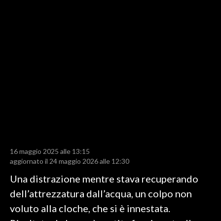
LAVORO
BANDI
SPORT IN SARDEGNA
SPORT
RISULTATI E CLASSIFICHE
CALCIO
CALCIO REGIONALE
BASKET
VOLLEY
16 maggio 2025 alle 13:15
aggiornato il 24 maggio 2026 alle 12:30
MOTORI
Una distrazione mentre stava recuperando
TENNIS
dell’attrezzatura dall’acqua, un colpo non
ALTRI SPORT
voluto alla cloche, che si è innestata.
CULTURA