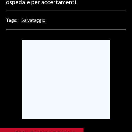
ospedale per accertamenti.
INFO AZIENDE
Tags:
Salvataggio
ABBONATI
ANNUNCI
NECROLOGI
PUBBLICITÀ
SPIAGGE
STORE