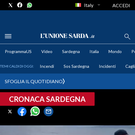
Italy
ACCEDI
METEO
ProgrammaUS
Video
Sardegna
Italia
Mondo
Po
COMUNI AL VOTO
Incendi
Sos Sardegna
Incidenti
Cagli
TEMI CALDI DI OGGI:
VIDEO
SFOGLIA IL QUOTIDIANO
FOTO
CRONACA SARDEGNA
CRONACA SARDEGNA
CAGLIARI
PROVINCIA DI CAGLIARI
SULCIS IGLESIENTE