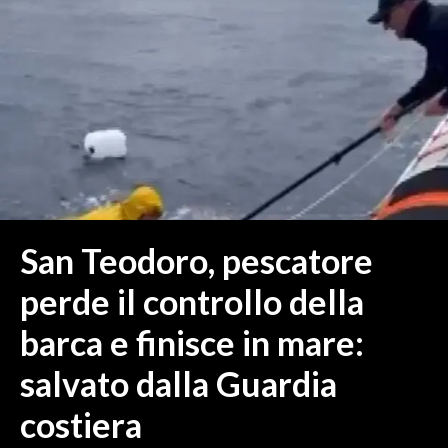
MEDIO CAMPIDANO
ORISTANO E PROVINCIA
SASSARI E PROVINCIA
GALLURA
NUORO E PROVINCIA
OGLIASTRA
AGENDA
CRONACA
San Teodoro, pescatore
ITALIA
perde il controllo della
MONDO
barca e finisce in mare:
POLITICA
salvato dalla Guardia
ECONOMIA
costiera
SERVIZI ALLE IMPRESE