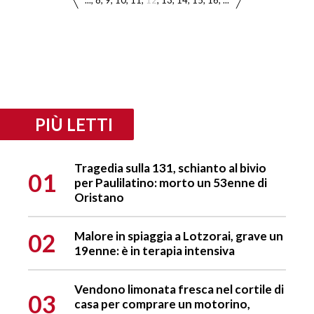
...
8
9
10
11
12
13
14
15
16
...
PIÙ LETTI
Tragedia sulla 131, schianto al bivio
01
per Paulilatino: morto un 53enne di
Oristano
02
Malore in spiaggia a Lotzorai, grave un
19enne: è in terapia intensiva
Vendono limonata fresca nel cortile di
03
casa per comprare un motorino,