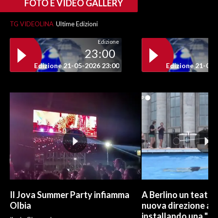
FOTO E VIDEO GALLERY
TG VIDEOLINA
Ultime Edizioni
Edizione
23:00
Edizione 21-05-2026 23:00
Edizione 21-05-
Il Jova Summer Party infiamma
A Berlino un teatro
Olbia
nuova direzione art
installando una "pi