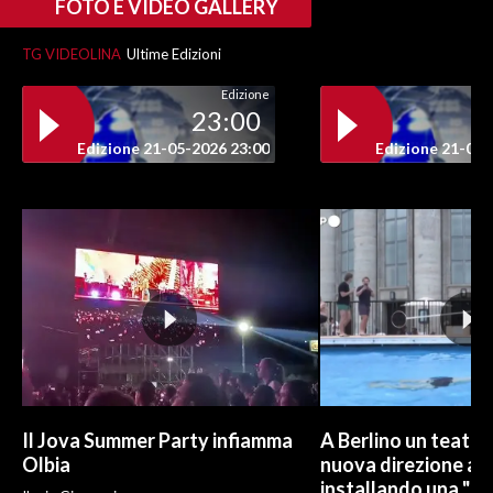
FOTO E VIDEO GALLERY
TG VIDEOLINA
Ultime Edizioni
Edizione
23:00
Edizione 21-05-2026 23:00
Edizione 21-05-
Il Jova Summer Party infiamma
A Berlino un teatro
Olbia
nuova direzione art
installando una "pi