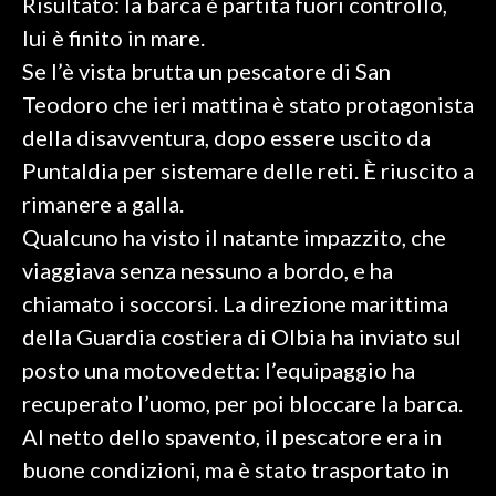
Risultato: la barca è partita fuori controllo,
lui è finito in mare.
SPETTACOLI
Se l’è vista brutta un pescatore di San
Teodoro che ieri mattina è stato protagonista
GOSSIP
della disavventura, dopo essere uscito da
SALUTE
Puntaldia per sistemare delle reti. È riuscito a
rimanere a galla.
SARDEGNA TURISMO
Qualcuno ha visto il natante impazzito, che
SARDI NEL MONDO
viaggiava senza nessuno a bordo, e ha
NOTIZIE
chiamato i soccorsi. La direzione marittima
EVENTI
della Guardia costiera di Olbia ha inviato sul
posto una motovedetta: l’equipaggio ha
#CARAUNIONE
recuperato l’uomo, per poi bloccare la barca.
Al netto dello spavento, il pescatore era in
3 MINUTI CON
buone condizioni, ma è stato trasportato in
INSULARITÀ