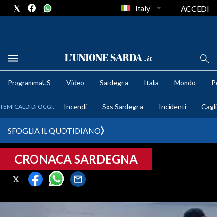
Italy
ACCEDI
METEO
ProgrammaUS
Video
Sardegna
Italia
Mondo
Po
COMUNI AL VOTO
Incendi
Sos Sardegna
Incidenti
Cagli
TEMI CALDI DI OGGI:
VIDEO
SFOGLIA IL QUOTIDIANO
FOTO
CRONACA SARDEGNA
CRONACA SARDEGNA
CAGLIARI
PROVINCIA DI CAGLIARI
SULCIS IGLESIENTE