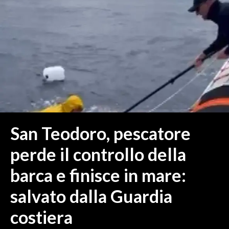
MEDIO CAMPIDANO
ORISTANO E PROVINCIA
SASSARI E PROVINCIA
GALLURA
NUORO E PROVINCIA
OGLIASTRA
AGENDA
CRONACA
San Teodoro, pescatore
ITALIA
perde il controllo della
MONDO
barca e finisce in mare:
POLITICA
salvato dalla Guardia
ECONOMIA
costiera
SERVIZI ALLE IMPRESE