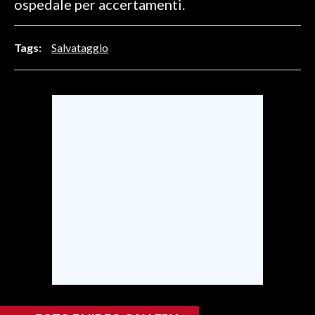
ospedale per accertamenti.
INFO AZIENDE
Tags:
Salvataggio
ABBONATI
ANNUNCI
NECROLOGI
PUBBLICITÀ
SPIAGGE
STORE