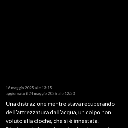
LAVORO
BANDI
SPORT IN SARDEGNA
SPORT
RISULTATI E CLASSIFICHE
CALCIO
CALCIO REGIONALE
BASKET
VOLLEY
16 maggio 2025 alle 13:15
aggiornato il 24 maggio 2026 alle 12:30
MOTORI
Una distrazione mentre stava recuperando
TENNIS
dell’attrezzatura dall’acqua, un colpo non
ALTRI SPORT
voluto alla cloche, che si è innestata.
CULTURA