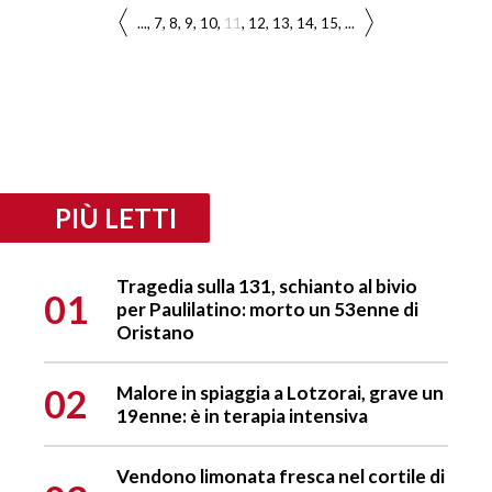
...
7
8
9
10
11
12
13
14
15
...
PIÙ LETTI
Tragedia sulla 131, schianto al bivio
01
per Paulilatino: morto un 53enne di
Oristano
02
Malore in spiaggia a Lotzorai, grave un
19enne: è in terapia intensiva
Vendono limonata fresca nel cortile di