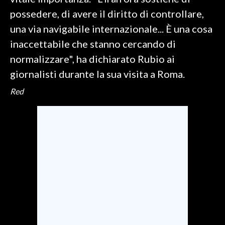
possedere, di avere il diritto di controllare,
SPETTACOLI
una via navigabile internazionale... È una cosa
inaccettabile che stanno cercando di
GOSSIP
normalizzare", ha dichiarato Rubio ai
SALUTE
giornalisti durante la sua visita a Roma.
Red
SARDEGNA TURISMO
SARDI NEL MONDO
NOTIZIE
EVENTI
#CARAUNIONE
3 MINUTI CON
INSULARITÀ