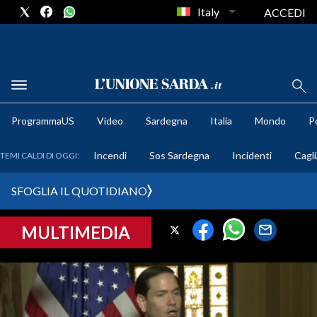
Italy
ACCEDI
METEO
ProgrammaUS
Video
Sardegna
Italia
Mondo
Po
COMUNI AL VOTO
Incendi
Sos Sardegna
Incidenti
Cagli
TEMI CALDI DI OGGI:
VIDEO
SFOGLIA IL QUOTIDIANO
FOTO
MULTIMEDIA
CRONACA SARDEGNA
CAGLIARI
PROVINCIA DI CAGLIARI
SULCIS IGLESIENTE