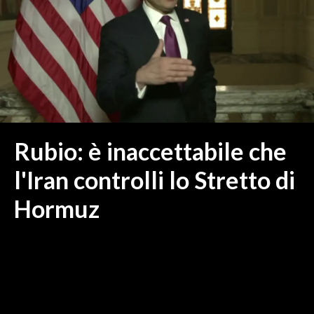
MEDIO CAMPIDANO
ORISTANO E PROVINCIA
SASSARI E PROVINCIA
GALLURA
NUORO E PROVINCIA
OGLIASTRA
AGENDA
Rubio: è inaccettabile che
CRONACA
l'Iran controlli lo Stretto di
ITALIA
Hormuz
MONDO
POLITICA
ECONOMIA
SERVIZI ALLE IMPRESE