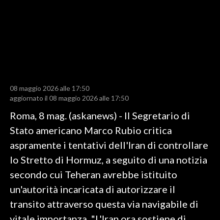
LAVORO
BANDI
SPORT IN SARDEGNA
SPORT
08 maggio 2026 alle 17:50
RISULTATI E CLASSIFICHE
aggiornato il 08 maggio 2026 alle 17:50
CALCIO
Roma, 8 mag. (askanews) - Il Segretario di
CALCIO REGIONALE
Stato americano Marco Rubio critica
BASKET
aspramente i tentativi dell'Iran di controllare
VOLLEY
lo Stretto di Hormuz, a seguito di una notizia
MOTORI
secondo cui Teheran avrebbe istituito
TENNIS
un'autorità incaricata di autorizzare il
ALTRI SPORT
transito attraverso questa via navigabile di
vitale importanza. "L'Iran ora sostiene di
CULTURA