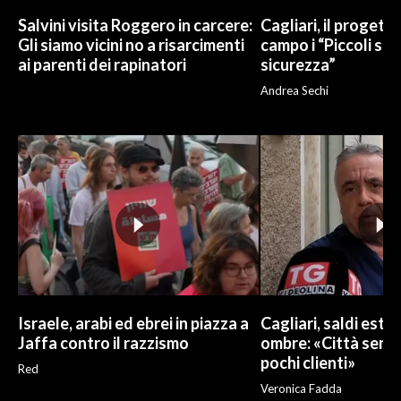
Salvini visita Roggero in carcere:
Cagliari, il progetto 
Gli siamo vicini no a risarcimenti
campo i “Piccoli sup
ai parenti dei rapinatori
sicurezza”
Andrea Sechi
Israele, arabi ed ebrei in piazza a
Cagliari, saldi estivi
Jaffa contro il razzismo
ombre: «Città sempr
pochi clienti»
Red
Veronica Fadda