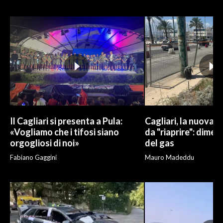
INFO AZIENDE
ABBONATI
ANNUNCI
NECROLOGI
PUBBLICITÀ
SPIAGGE
STORE
Il Cagliari si presenta a Pula:
Cagliari, la nuova v
«Vogliamo che i tifosi siano
da "riaprire": dimen
orgogliosi di noi»
del gas
Fabiano Gaggini
Mauro Madeddu