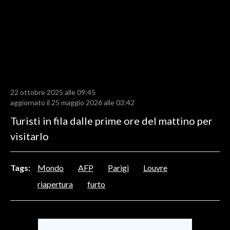
LAVORO
BANDI
SPORT IN SARDEGNA
SPORT
22 ottobre 2025 alle 09:45
RISULTATI E CLASSIFICHE
aggiornato il 25 maggio 2026 alle 03:42
CALCIO
Turisti in fila dalle prime ore del mattino per
CALCIO REGIONALE
visitarlo
BASKET
VOLLEY
Tags:
Mondo
AFP
Parigi
Louvre
MOTORI
riapertura
furto
TENNIS
ALTRI SPORT
CULTURA