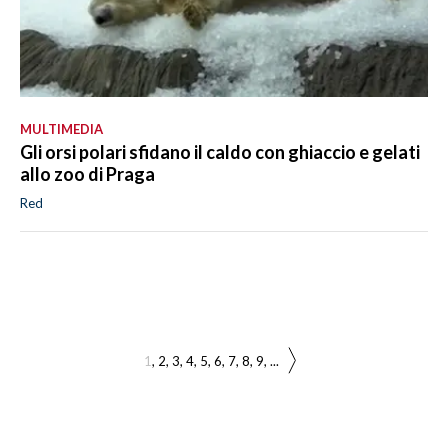
MULTIMEDIA
Gli orsi polari sfidano il caldo con ghiaccio e gelati
allo zoo di Praga
Red
1
2
3
4
5
6
7
8
9
...