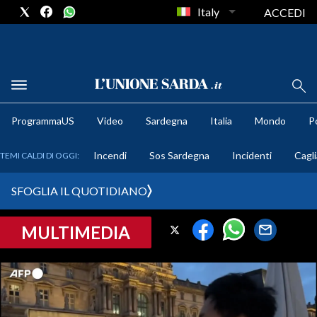
Italy
ACCEDI
METEO
ProgrammaUS
Video
Sardegna
Italia
Mondo
Po
COMUNI AL VOTO
Incendi
Sos Sardegna
Incidenti
Cagli
TEMI CALDI DI OGGI:
VIDEO
SFOGLIA IL QUOTIDIANO
FOTO
MULTIMEDIA
CRONACA SARDEGNA
CAGLIARI
PROVINCIA DI CAGLIARI
SULCIS IGLESIENTE