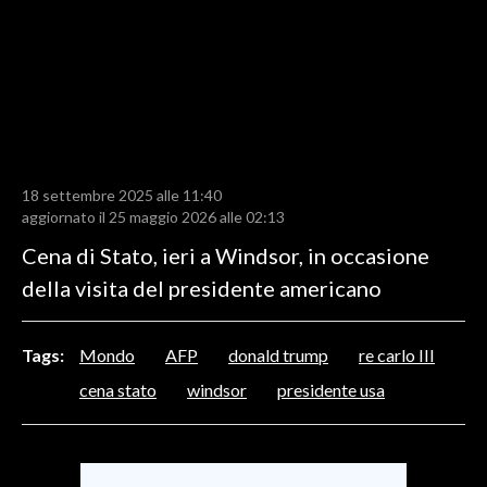
LAVORO
BANDI
SPORT IN SARDEGNA
SPORT
18 settembre 2025 alle 11:40
RISULTATI E CLASSIFICHE
aggiornato il 25 maggio 2026 alle 02:13
CALCIO
Cena di Stato, ieri a Windsor, in occasione
CALCIO REGIONALE
della visita del presidente americano
BASKET
VOLLEY
Tags:
Mondo
AFP
donald trump
re carlo III
MOTORI
cena stato
windsor
presidente usa
TENNIS
ALTRI SPORT
CULTURA