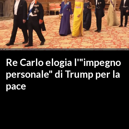
MEDIO CAMPIDANO
ORISTANO E PROVINCIA
SASSARI E PROVINCIA
GALLURA
NUORO E PROVINCIA
OGLIASTRA
AGENDA
Re Carlo elogia l'"impegno
CRONACA
personale" di Trump per la
ITALIA
pace
MONDO
POLITICA
ECONOMIA
SERVIZI ALLE IMPRESE