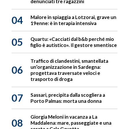
denunciati tre ragazzini
04
Malore in spiaggia a Lotzorai, grave un
19enne: è in terapia intensiva
05
Quartu: «Cacciati dal b&b perché mio
figlio è autistico». Il gestore smentisce
Traffico di clandestini, smantellata
06
un’organizzazione in Sardegna:
progettava traversate veloci e
trasporto di droga
07
Sassari, precipita dalla scogliera a
Porto Palmas: morta una donna
Giorgia Meloni in vacanza a La
08
Maddalena: mare, passeggiate e una
serata a Cala Gavetta