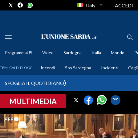
Italy
ACCEDI
METEO
ProgrammaUS
Video
Sardegna
Italia
Mondo
Po
COMUNI AL VOTO
Incendi
Sos Sardegna
Incidenti
Cagli
TEMI CALDI DI OGGI:
VIDEO
SFOGLIA IL QUOTIDIANO
FOTO
MULTIMEDIA
CRONACA SARDEGNA
CAGLIARI
PROVINCIA DI CAGLIARI
SULCIS IGLESIENTE