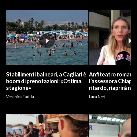
INFO AZIENDE
ABBONATI
ANNUNCI
NECROLOGI
PUBBLICITÀ
SPIAGGE
STORE
Stabilimenti balneari, a Cagliari è
Anfiteatro romano d
boom di prenotazioni: «Ottima
l'assessora Chiapp
stagione»
ritardo, riaprirà ne
Veronica Fadda
Luca Neri