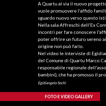
A Quartu al via il nuovo progetto
LAVORO
vuole promuovere l'affido famili
BANDI
sguardo nuovo verso questo isti
Nella sala Affreschi dell'Ex Con
SPORT IN SARDEGNA
incontri per fare conoscere l'aff
SPORT
poter offrire un futuro sereno ai
RISULTATI E CLASSIFICHE
origine non può farlo.
CALCIO
Nel video le interviste di Egidia
CALCIO REGIONALE
del Comune di Quartu Marco Ca
BASKET
responsabile regionale dell'asso
VOLLEY
bambini), che ha promosso il pr
MOTORI
Egidiangela Sechi
TENNIS
ALTRI SPORT
FOTO E VIDEO GALLERY
CULTURA