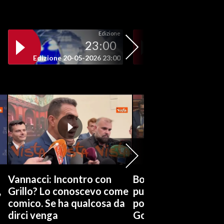
Edizione
23:00
19
Edizione 20-05-2026 23:00
Edizione 20-05-202
Vannacci: Incontro con
Boccia (Pd) su conti
,
Grillo? Lo conoscevo come
pubblici a Giorgetti
comico. Se ha qualcosa da
possiamo affidarci a
dirci venga
Governo a occhi chi