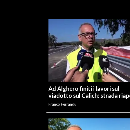
INFO AZIENDE
ABBONATI
ANNUNCI
NECROLOGI
PUBBLICITÀ
SPIAGGE
STORE
Ad Alghero finiti i lavori sul
viadotto sul Calich: strada ria
Franco Ferrandu