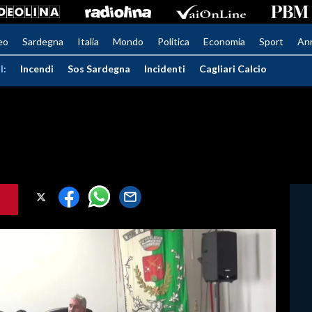
eo
Sardegna
Italia
Mondo
Politica
Economia
Sport
An
I:
Incendi
Sos Sardegna
Incidenti
Cagliari Calcio