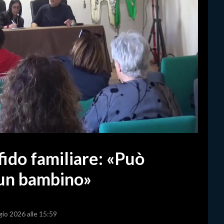
ffido familiare: «Può
i un bambino»
gio 2026 alle 15:59