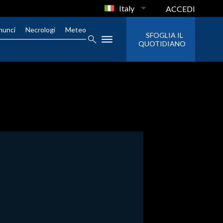
Italy
ACCEDI
nunci
Necrologi
Meteo
SFOGLIA IL
QUOTIDIANO