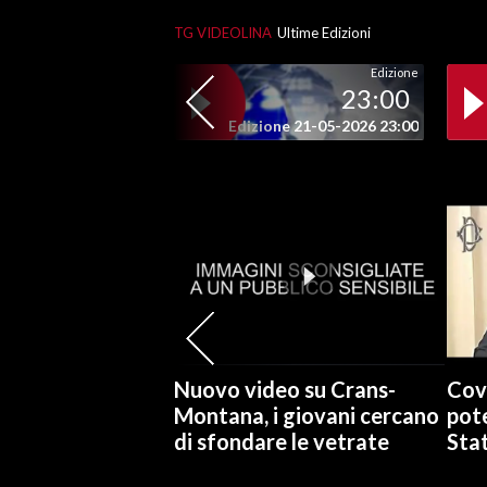
TG VIDEOLINA
Ultime Edizioni
SPETTACOLI
Edizione
23:00
GOSSIP
Edizione 21-05-2026 23:00
SALUTE
SARDEGNA TURISMO
SARDI NEL MONDO
NOTIZIE
EVENTI
#CARAUNIONE
Nuovo video su Crans-
Cov
Montana, i giovani cercano
pote
3 MINUTI CON
di sfondare le vetrate
Stat
INSULARITÀ