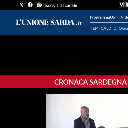
Iscriviti al canale
ProgrammaUS
Vid
TEMI CALDI DI OGG
METEO
COMUNI AL VOTO
VIDEO
CRONACA SARDEGNA
FOTO
CRONACA SARDEGNA
CAGLIARI
PROVINCIA DI CAGLIARI
SULCIS IGLESIENTE