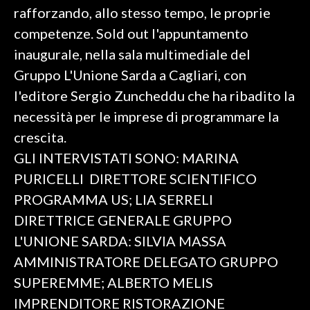
rafforzando, allo stesso tempo, le proprie
SPETTACOLI
competenze. Sold out l'appuntamento
inaugurale, nella sala multimediale del
GOSSIP
Gruppo L'Unione Sarda a Cagliari, con
l'editore Sergio Zuncheddu che ha ribadito la
SALUTE
necessità per le imprese di programmare la
SARDEGNA TURISMO
crescita.
GLI INTERVISTATI SONO: MARINA
SARDI NEL MONDO
PURICELLI DIRETTORE SCIENTIFICO
NOTIZIE
PROGRAMMA US; LIA SERRELI
EVENTI
DIRETTRICE GENERALE GRUPPO
L'UNIONE SARDA: SILVIA MASSA
#CARAUNIONE
AMMINISTRATORE DELEGATO GRUPPO
3 MINUTI CON
SUPEREMME; ALBERTO MELIS
IMPRENDITORE RISTORAZIONE
INSULARITÀ