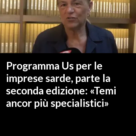
MEDIO CAMPIDANO
ORISTANO E PROVINCIA
SASSARI E PROVINCIA
GALLURA
NUORO E PROVINCIA
OGLIASTRA
AGENDA
Programma Us per le
CRONACA
imprese sarde, parte la
ITALIA
seconda edizione: «Temi
MONDO
ancor più specialistici»
POLITICA
ECONOMIA
SERVIZI ALLE IMPRESE