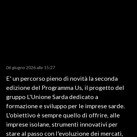
LAVORO
BANDI
SPORT IN SARDEGNA
SPORT
RISULTATI E CLASSIFICHE
CALCIO
06 giugno 2026 alle 15:27
CALCIO REGIONALE
E' un percorso pieno di novità la seconda
BASKET
edizione del Programma Us, il progetto del
VOLLEY
gruppo L'Unione Sarda dedicato a
MOTORI
formazione e sviluppo per le imprese sarde.
TENNIS
L'obiettivo è sempre quello di offrire, alle
ALTRI SPORT
imprese isolane, strumenti innovativi per
stare al passo con l'evoluzione dei mercati,
CULTURA