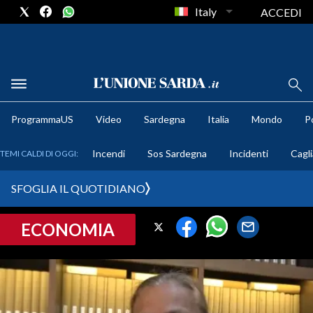
Italy
ACCEDI
METEO
ProgrammaUS
Video
Sardegna
Italia
Mondo
Po
COMUNI AL VOTO
Incendi
Sos Sardegna
Incidenti
Cagli
TEMI CALDI DI OGGI:
VIDEO
SFOGLIA IL QUOTIDIANO
FOTO
ECONOMIA
CRONACA SARDEGNA
CAGLIARI
PROVINCIA DI CAGLIARI
SULCIS IGLESIENTE