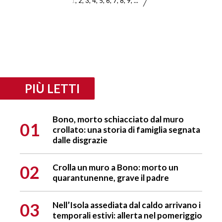
1
2
3
4
5
6
7
8
9
...
PIÙ LETTI
Bono, morto schiacciato dal muro
01
crollato: una storia di famiglia segnata
dalle disgrazie
02
Crolla un muro a Bono: morto un
quarantunenne, grave il padre
03
Nell’Isola assediata dal caldo arrivano i
temporali estivi: allerta nel pomeriggio