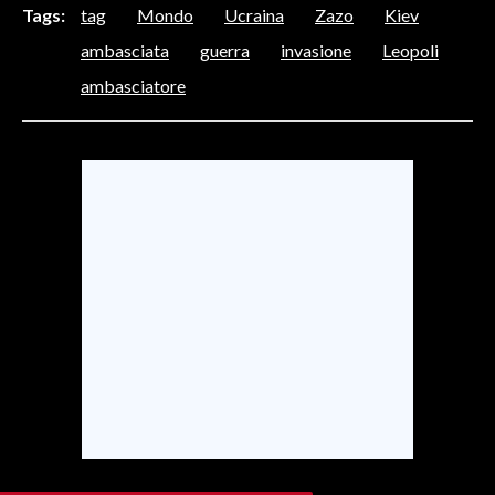
Tags:
tag
Mondo
Ucraina
Zazo
Kiev
SPETTACOLI
ambasciata
guerra
invasione
Leopoli
ambasciatore
GOSSIP
SALUTE
SARDEGNA TURISMO
SARDI NEL MONDO
NOTIZIE
EVENTI
#CARAUNIONE
3 MINUTI CON
INSULARITÀ