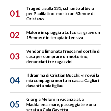
Tragedia sulla 131, schianto al bivio
01
per Paulilatino: morto un 53enne di
Oristano
02
Malore in spiaggia a Lotzorai, grave un
19enne: è in terapia intensiva
Vendono limonata fresca nel cortile di
03
casa per comprare un motorino,
denunciati tre ragazzini
Il dramma di Cristian Bucchi: «Trovai la
04
mia compagna morta in casa a Cagliari
davanti a mia figlia»
Giorgia Meloni in vacanza a La
05
Maddalena: mare, passeggiate e una
serata a Cala Gavetta