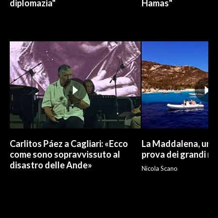
diplomazia"
Hamas"
Carlitos Páez a Cagliari: «Ecco
La Maddalena, un p
come sono sopravvissuto al
prova dei grandi nu
disastro delle Ande»
Nicola Scano