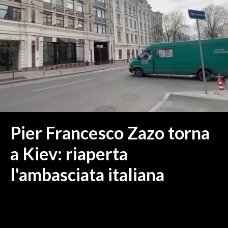
MEDIO CAMPIDANO
ORISTANO E PROVINCIA
SASSARI E PROVINCIA
GALLURA
NUORO E PROVINCIA
OGLIASTRA
AGENDA
CRONACA
Pier Francesco Zazo torna
ITALIA
a Kiev: riaperta
MONDO
l'ambasciata italiana
POLITICA
ECONOMIA
SERVIZI ALLE IMPRESE