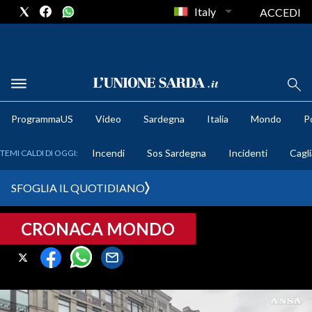
Italy
ACCEDI
METEO
ProgrammaUS
Video
Sardegna
Italia
Mondo
Po
COMUNI AL VOTO
Incendi
Sos Sardegna
Incidenti
Cagli
TEMI CALDI DI OGGI:
VIDEO
SFOGLIA IL QUOTIDIANO
FOTO
CRONACA MONDO
CRONACA SARDEGNA
CAGLIARI
PROVINCIA DI CAGLIARI
SULCIS IGLESIENTE