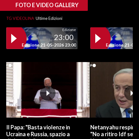
FOTO E VIDEO GALLERY
INFO AZIENDE
TG VIDEOLINA
Ultime Edizioni
ABBONATI
Edizione
ANNUNCI
23:00
NECROLOGI
Edizione 21-05-2026 23:00
Edizione 21-05-
PUBBLICITÀ
SPIAGGE
STORE
Il Papa: "Basta violenze in
Netanyahu respinge
Ucraina e Russia, spazio a
"No a ritiro Idf sen