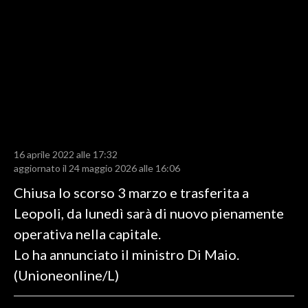
LAVORO
BANDI
SPORT IN SARDEGNA
SPORT
RISULTATI E CLASSIFICHE
CALCIO
16 aprile 2022 alle 17:32
aggiornato il 24 maggio 2026 alle 16:06
CALCIO REGIONALE
BASKET
Chiusa lo scorso 3 marzo e trasferita a
VOLLEY
Leopoli, da lunedì sarà di nuovo pienamente
MOTORI
operativa nella capitale.
TENNIS
Lo ha annunciato il ministro Di Maio.
ALTRI SPORT
(Unioneonline/L)
CULTURA