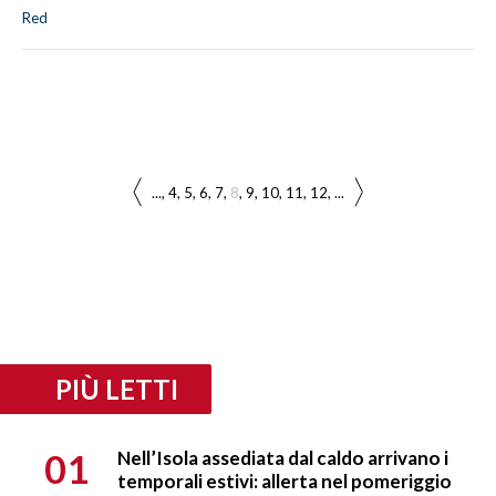
Red
...
4
5
6
7
8
9
10
11
12
...
PIÙ LETTI
01
Nell’Isola assediata dal caldo arrivano i
temporali estivi: allerta nel pomeriggio