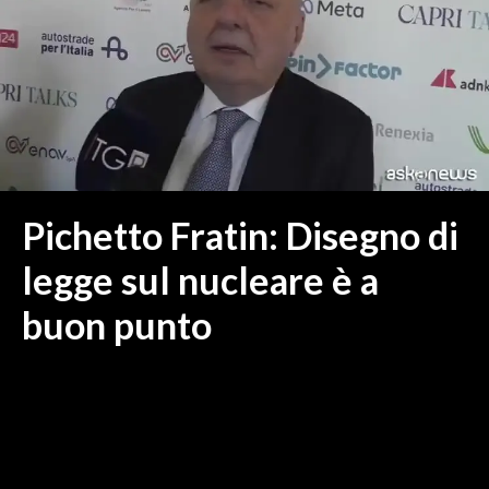
MEDIO CAMPIDANO
ORISTANO E PROVINCIA
SASSARI E PROVINCIA
GALLURA
NUORO E PROVINCIA
OGLIASTRA
AGENDA
Pichetto Fratin: Disegno di
CRONACA
legge sul nucleare è a
ITALIA
buon punto
MONDO
POLITICA
ECONOMIA
SERVIZI ALLE IMPRESE