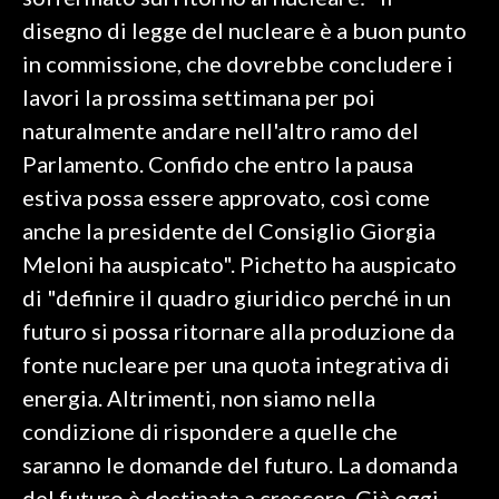
disegno di legge del nucleare è a buon punto
SPETTACOLI
in commissione, che dovrebbe concludere i
lavori la prossima settimana per poi
GOSSIP
naturalmente andare nell'altro ramo del
SALUTE
Parlamento. Confido che entro la pausa
estiva possa essere approvato, così come
SARDEGNA TURISMO
anche la presidente del Consiglio Giorgia
Meloni ha auspicato". Pichetto ha auspicato
SARDI NEL MONDO
di "definire il quadro giuridico perché in un
NOTIZIE
futuro si possa ritornare alla produzione da
EVENTI
fonte nucleare per una quota integrativa di
#CARAUNIONE
energia. Altrimenti, non siamo nella
condizione di rispondere a quelle che
3 MINUTI CON
saranno le domande del futuro. La domanda
INSULARITÀ
del futuro è destinata a crescere. Già oggi