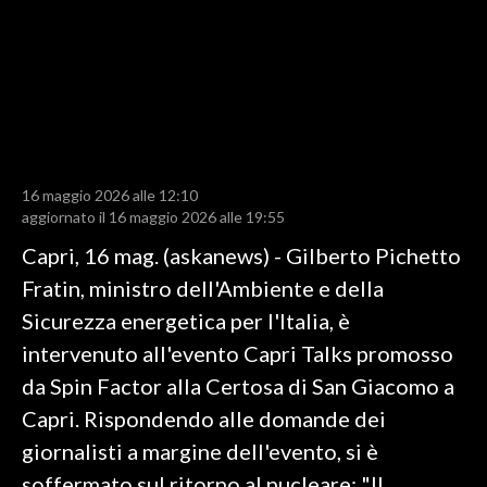
LAVORO
BANDI
SPORT IN SARDEGNA
SPORT
16 maggio 2026 alle 12:10
RISULTATI E CLASSIFICHE
aggiornato il 16 maggio 2026 alle 19:55
CALCIO
Capri, 16 mag. (askanews) - Gilberto Pichetto
CALCIO REGIONALE
Fratin, ministro dell'Ambiente e della
BASKET
Sicurezza energetica per l'Italia, è
VOLLEY
intervenuto all'evento Capri Talks promosso
MOTORI
da Spin Factor alla Certosa di San Giacomo a
TENNIS
Capri. Rispondendo alle domande dei
ALTRI SPORT
giornalisti a margine dell'evento, si è
soffermato sul ritorno al nucleare: "Il
CULTURA