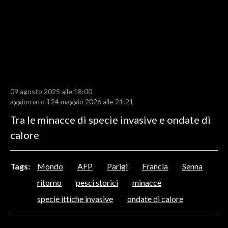
LAVORO
BANDI
SPORT IN SARDEGNA
SPORT
09 agosto 2025 alle 18:00
RISULTATI E CLASSIFICHE
aggiornato il 24 maggio 2026 alle 21:21
CALCIO
Tra le minacce di specie invasive e ondate di
CALCIO REGIONALE
calore
BASKET
VOLLEY
Tags:
Mondo
AFP
Parigi
Francia
Senna
MOTORI
ritorno
pesci storici
minacce
TENNIS
specie ittiche invasive
ondate di calore
ALTRI SPORT
CULTURA