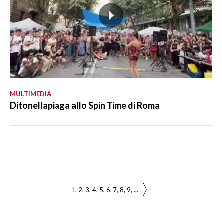
MULTIMEDIA
Ditonellapiaga allo Spin Time di Roma
1
2
3
4
5
6
7
8
9
...