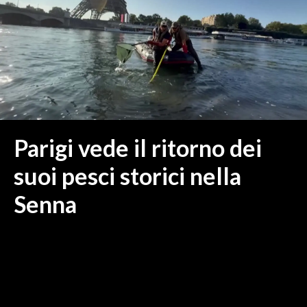
MEDIO CAMPIDANO
ORISTANO E PROVINCIA
SASSARI E PROVINCIA
GALLURA
NUORO E PROVINCIA
OGLIASTRA
AGENDA
Parigi vede il ritorno dei
CRONACA
suoi pesci storici nella
ITALIA
Senna
MONDO
POLITICA
ECONOMIA
SERVIZI ALLE IMPRESE