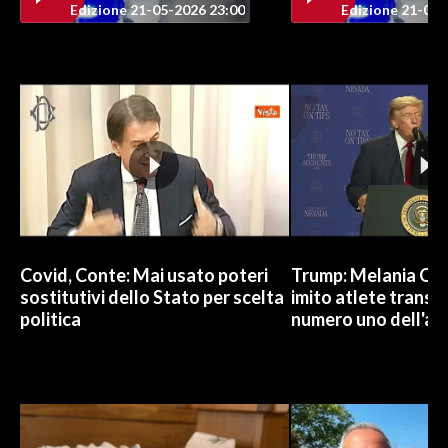
Edizione 21-05-2026 23:00
Edizione 21-05-
INFO AZIENDE
ABBONATI
ANNUNCI
NECROLOGI
PUBBLICITÀ
SPIAGGE
STORE
Covid, Conte: Mai usato poteri
Trump: Melania Od
sostitutivi dello Stato per scelta
imito atlete trans, 
politica
numero uno dell'an