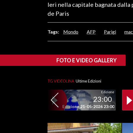
Ieri nella capitale bagnata dall
LAVORO
de Paris
BANDI
Tags:
Mondo
AFP
Parigi
mac
SPORT IN SARDEGNA
SPORT
RISULTATI E CLASSIFICHE
FOTO E VIDEO GALLERY
CALCIO
CALCIO REGIONALE
TG VIDEOLINA
Ultime Edizioni
BASKET
VOLLEY
Edizione
23:00
MOTORI
Edizione 21-05-2026 23:00
TENNIS
ALTRI SPORT
CULTURA