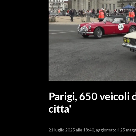
MEDIO CAMPIDANO
ORISTANO E PROVINCIA
SASSARI E PROVINCIA
GALLURA
NUORO E PROVINCIA
OGLIASTRA
AGENDA
CRONACA
ITALIA
MONDO
Parigi, 650 veicoli
citta'
POLITICA
ECONOMIA
21 luglio 2025 alle 18:40
aggiornato il 25 magg
SERVIZI ALLE IMPRESE