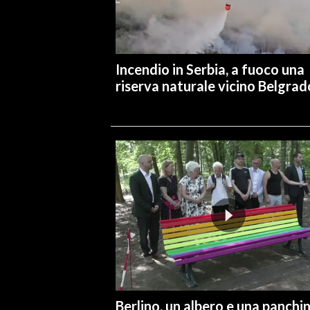
INFO AZIENDE
ABBONATI
Incendio in Serbia, a fuoco una
ANNUNCI
riserva naturale vicino Belgrad
NECROLOGI
PUBBLICITÀ
SPIAGGE
STORE
Berlino, un albero e una panchi