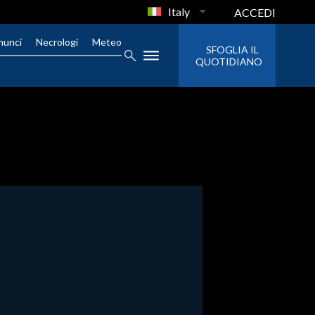
Italy
ACCEDI
nunci
Necrologi
Meteo
SFOGLIA IL
QUOTIDIANO