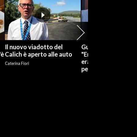
Il nuovo viadotto del
Guccini, un vicino di
'è
Calich è aperto alle auto
"Eravamo ragazzi in
era una bravissima
Caterina Fiori
persona"