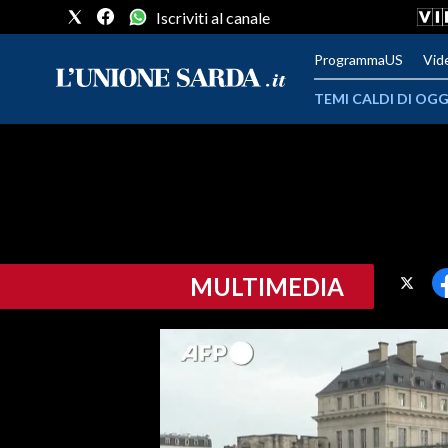
Iscriviti al canale
ProgrammaUS
Vid
TEMI CALDI DI OGG
METEO
COMUNI AL VOTO
VIDEO
MULTIMEDIA
FOTO
CRONACA SARDEGNA
CAGLIARI
PROVINCIA DI CAGLIARI
SULCIS IGLESIENTE