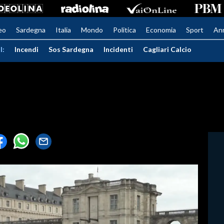
eo
Sardegna
Italia
Mondo
Politica
Economia
Sport
An
I:
Incendi
Sos Sardegna
Incidenti
Cagliari Calcio