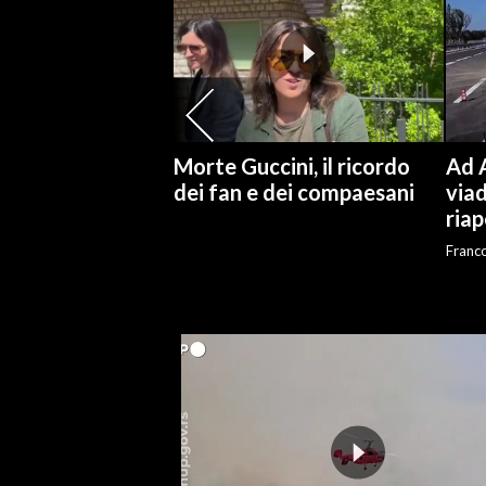
SPETTACOLI
GOSSIP
SALUTE
Morte Guccini, il ricordo
Ad A
dei fan e dei compaesani
viad
SARDEGNA TURISMO
riap
Franc
SARDI NEL MONDO
NOTIZIE
EVENTI
#CARAUNIONE
3 MINUTI CON
INSULARITÀ