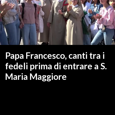
MEDIO CAMPIDANO
ORISTANO E PROVINCIA
SASSARI E PROVINCIA
GALLURA
NUORO E PROVINCIA
OGLIASTRA
AGENDA
Papa Francesco, canti tra i
CRONACA
fedeli prima di entrare a S.
ITALIA
Maria Maggiore
MONDO
POLITICA
ECONOMIA
SERVIZI ALLE IMPRESE