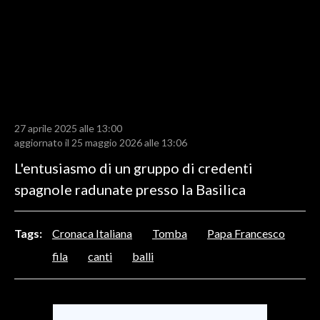
LAVORO
BANDI
SPORT IN SARDEGNA
SPORT
27 aprile 2025 alle 13:00
RISULTATI E CLASSIFICHE
aggiornato il 25 maggio 2026 alle 13:06
CALCIO
L'entusiasmo di un gruppo di credenti
CALCIO REGIONALE
spagnole radunate presso la Basilica
BASKET
VOLLEY
Tags:
Cronaca Italiana
Tomba
Papa Francesco
MOTORI
fila
canti
balli
TENNIS
ALTRI SPORT
CULTURA