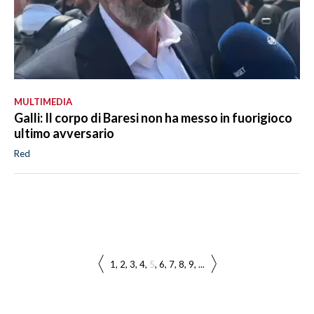
MULTIMEDIA
Galli: Il corpo di Baresi non ha messo in fuorigioco
ultimo avversario
Red
1
2
3
4
5
6
7
8
9
...