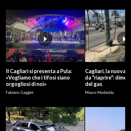
INFO AZIENDE
ABBONATI
ANNUNCI
NECROLOGI
PUBBLICITÀ
SPIAGGE
STORE
Il Cagliari si presenta a Pula:
Cagliari, la nuova v
«Vogliamo che i tifosi siano
da "riaprire": dimen
orgogliosi di noi»
del gas
Fabiano Gaggini
Mauro Madeddu