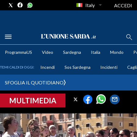
Italy
ACCEDI
METEO
ProgrammaUS
Video
Sardegna
Italia
Mondo
Po
COMUNI AL VOTO
Incendi
Sos Sardegna
Incidenti
Cagli
TEMI CALDI DI OGGI:
VIDEO
SFOGLIA IL QUOTIDIANO
FOTO
MULTIMEDIA
CRONACA SARDEGNA
CAGLIARI
PROVINCIA DI CAGLIARI
SULCIS IGLESIENTE