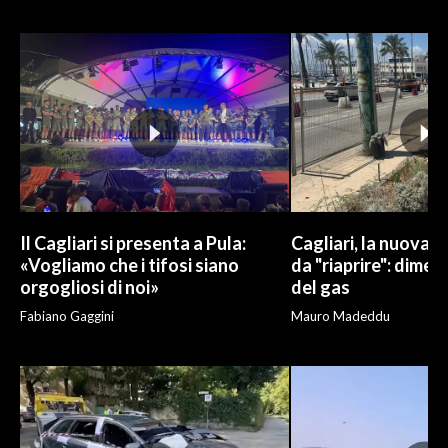
INFO AZIENDE
ABBONATI
ANNUNCI
NECROLOGI
PUBBLICITÀ
SPIAGGE
STORE
Il Cagliari si presenta a Pula:
Cagliari, la nuova v
«Vogliamo che i tifosi siano
da "riaprire": dimen
orgogliosi di noi»
del gas
Fabiano Gaggini
Mauro Madeddu