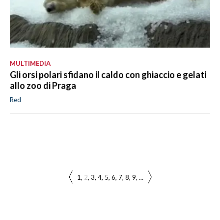
MULTIMEDIA
Gli orsi polari sfidano il caldo con ghiaccio e gelati
allo zoo di Praga
Red
1
2
3
4
5
6
7
8
9
...