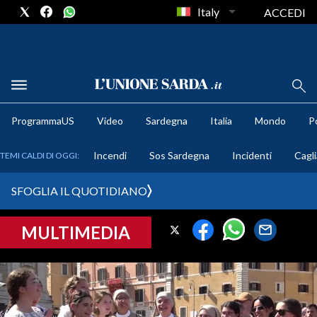
Italy
ACCEDI
METEO
ProgrammaUS
Video
Sardegna
Italia
Mondo
Po
COMUNI AL VOTO
Incendi
Sos Sardegna
Incidenti
Cagli
TEMI CALDI DI OGGI:
VIDEO
SFOGLIA IL QUOTIDIANO
FOTO
MULTIMEDIA
CRONACA SARDEGNA
CAGLIARI
PROVINCIA DI CAGLIARI
SULCIS IGLESIENTE