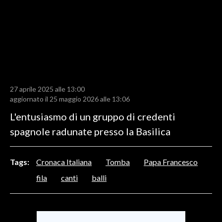
LAVORO
BANDI
SPORT IN SARDEGNA
SPORT
27 aprile 2025 alle 13:00
RISULTATI E CLASSIFICHE
aggiornato il 25 maggio 2026 alle 13:06
CALCIO
L'entusiasmo di un gruppo di credenti
CALCIO REGIONALE
spagnole radunate presso la Basilica
BASKET
VOLLEY
Tags:
Cronaca Italiana
Tomba
Papa Francesco
MOTORI
fila
canti
balli
TENNIS
ALTRI SPORT
CULTURA