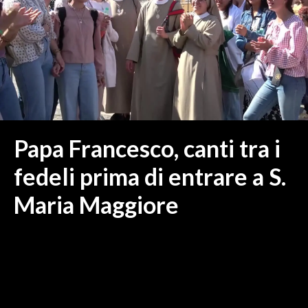
MEDIO CAMPIDANO
ORISTANO E PROVINCIA
SASSARI E PROVINCIA
GALLURA
NUORO E PROVINCIA
OGLIASTRA
AGENDA
Papa Francesco, canti tra i
CRONACA
fedeli prima di entrare a S.
ITALIA
Maria Maggiore
MONDO
POLITICA
ECONOMIA
SERVIZI ALLE IMPRESE