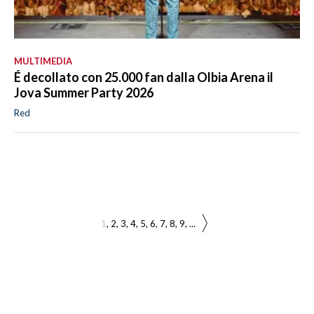
MULTIMEDIA
É decollato con 25.000 fan dalla Olbia Arena il
Jova Summer Party 2026
Red
1
2
3
4
5
6
7
8
9
...