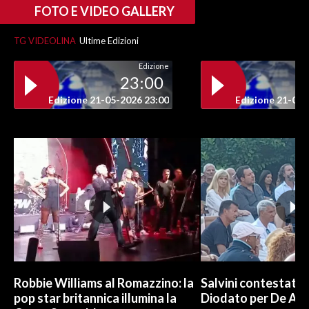
FOTO E VIDEO GALLERY
INFO AZIENDE
TG VIDEOLINA
Ultime Edizioni
ABBONATI
Edizione
ANNUNCI
23:00
NECROLOGI
Edizione 21-05-2026 23:00
Edizione 21-05-
PUBBLICITÀ
SPIAGGE
STORE
Robbie Williams al Romazzino: la
Salvini contestato 
pop star britannica illumina la
Diodato per De And