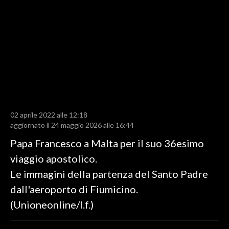
LAVORO
BANDI
SPORT IN SARDEGNA
SPORT
RISULTATI E CLASSIFICHE
CALCIO
02 aprile 2022 alle 12:18
aggiornato il 24 maggio 2026 alle 16:44
CALCIO REGIONALE
BASKET
Papa Francesco a Malta per il suo 36esimo
VOLLEY
viaggio apostolico.
MOTORI
Le immagini della partenza del Santo Padre
TENNIS
dall'aeroporto di Fiumicino.
ALTRI SPORT
(Unioneonline/l.f.)
CULTURA