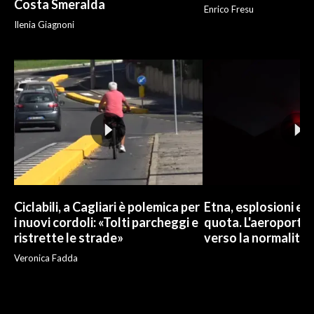
Costa Smeralda
Enrico Fresu
Ilenia Giagnoni
Ciclabili, a Cagliari è polemica per
Etna, esplosioni e c
i nuovi cordoli: «Tolti parcheggi e
quota. L'aeroporto 
ristrette le strade»
verso la normalità
Veronica Fadda