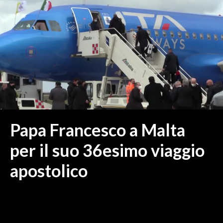
MEDIO CAMPIDANO
ORISTANO E PROVINCIA
SASSARI E PROVINCIA
GALLURA
NUORO E PROVINCIA
OGLIASTRA
AGENDA
CRONACA
Papa Francesco a Malta
ITALIA
per il suo 36esimo viaggio
MONDO
apostolico
POLITICA
ECONOMIA
SERVIZI ALLE IMPRESE