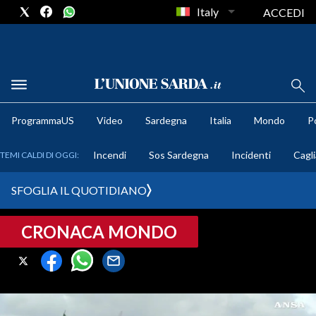
Italy
ACCEDI
METEO
ProgrammaUS
Video
Sardegna
Italia
Mondo
Po
COMUNI AL VOTO
Incendi
Sos Sardegna
Incidenti
Cagli
TEMI CALDI DI OGGI:
VIDEO
SFOGLIA IL QUOTIDIANO
FOTO
CRONACA MONDO
CRONACA SARDEGNA
CAGLIARI
PROVINCIA DI CAGLIARI
SULCIS IGLESIENTE