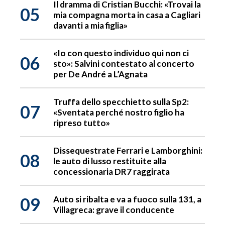
Il dramma di Cristian Bucchi: «Trovai la
05
mia compagna morta in casa a Cagliari
davanti a mia figlia»
«Io con questo individuo qui non ci
06
sto»: Salvini contestato al concerto
per De André a L’Agnata
Truffa dello specchietto sulla Sp2:
07
«Sventata perché nostro figlio ha
ripreso tutto»
Dissequestrate Ferrari e Lamborghini:
08
le auto di lusso restituite alla
concessionaria DR7 raggirata
09
Auto si ribalta e va a fuoco sulla 131, a
Villagreca: grave il conducente