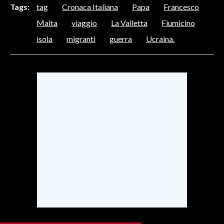
Tags:
tag
Cronaca Italiana
Papa
Francesco
SPETTACOLI
Malta
viaggio
La Valletta
Fiumicino
isola
migranti
guerra
Ucraina.
GOSSIP
SALUTE
SARDEGNA TURISMO
SARDI NEL MONDO
NOTIZIE
EVENTI
#CARAUNIONE
3 MINUTI CON
INSULARITÀ