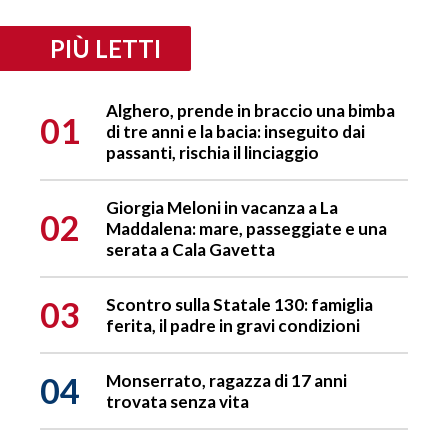
PIÙ LETTI
Alghero, prende in braccio una bimba
01
di tre anni e la bacia: inseguito dai
passanti, rischia il linciaggio
Giorgia Meloni in vacanza a La
02
Maddalena: mare, passeggiate e una
serata a Cala Gavetta
03
Scontro sulla Statale 130: famiglia
ferita, il padre in gravi condizioni
04
Monserrato, ragazza di 17 anni
trovata senza vita