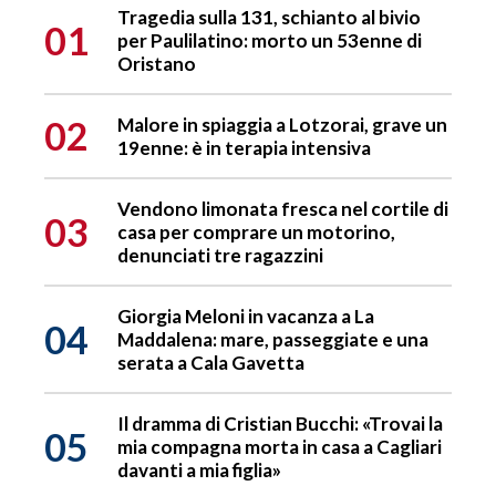
Tragedia sulla 131, schianto al bivio
01
per Paulilatino: morto un 53enne di
Oristano
02
Malore in spiaggia a Lotzorai, grave un
19enne: è in terapia intensiva
Vendono limonata fresca nel cortile di
03
casa per comprare un motorino,
denunciati tre ragazzini
Giorgia Meloni in vacanza a La
04
Maddalena: mare, passeggiate e una
serata a Cala Gavetta
Il dramma di Cristian Bucchi: «Trovai la
05
mia compagna morta in casa a Cagliari
davanti a mia figlia»