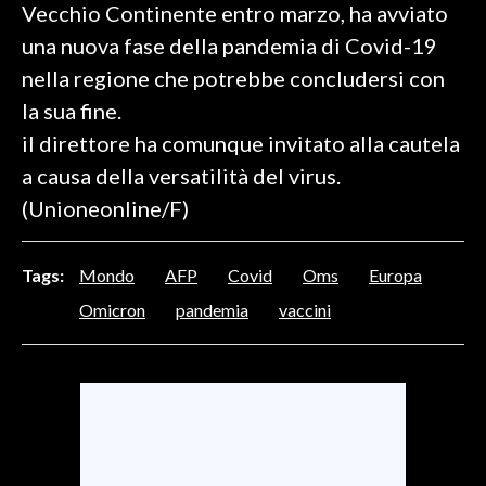
Vecchio Continente entro marzo, ha avviato
una nuova fase della pandemia di Covid-19
SPETTACOLI
nella regione che potrebbe concludersi con
GOSSIP
la sua fine.
il direttore ha comunque invitato alla cautela
SALUTE
a causa della versatilità del virus.
SARDEGNA TURISMO
(Unioneonline/F)
SARDI NEL MONDO
Tags:
Mondo
AFP
Covid
Oms
Europa
NOTIZIE
Omicron
pandemia
vaccini
EVENTI
#CARAUNIONE
3 MINUTI CON
INSULARITÀ