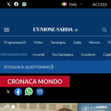
Italy
ACCEDI
METEO
ProgrammaUS
Video
Sardegna
Italia
Mondo
Po
COMUNI AL VOTO
Incendi
Sos Sardegna
Incidenti
Cagli
TEMI CALDI DI OGGI:
VIDEO
SFOGLIA IL QUOTIDIANO
FOTO
CRONACA MONDO
CRONACA SARDEGNA
CAGLIARI
PROVINCIA DI CAGLIARI
SULCIS IGLESIENTE