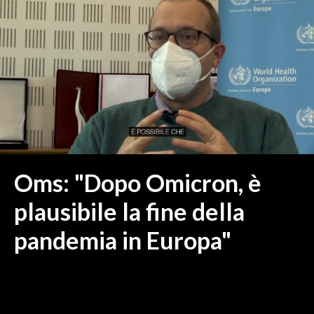
MEDIO CAMPIDANO
ORISTANO E PROVINCIA
SASSARI E PROVINCIA
GALLURA
NUORO E PROVINCIA
OGLIASTRA
AGENDA
CRONACA
Oms: "Dopo Omicron, è
ITALIA
plausibile la fine della
MONDO
pandemia in Europa"
POLITICA
ECONOMIA
SERVIZI ALLE IMPRESE