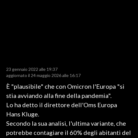
LAVORO
BANDI
SPORT IN SARDEGNA
SPORT
RISULTATI E CLASSIFICHE
CALCIO
23 gennaio 2022 alle 19:37
aggiornato il 24 maggio 2026 alle 16:17
CALCIO REGIONALE
BASKET
È "plausibile" che con Omicron l'Europa "si
VOLLEY
stia avviando alla fine della pandemia".
MOTORI
Lo ha detto il direttore dell'Oms Europa
TENNIS
Hans Kluge.
ALTRI SPORT
Secondo la sua analisi, l'ultima variante, che
potrebbe contagiare il 60% degli abitanti del
CULTURA