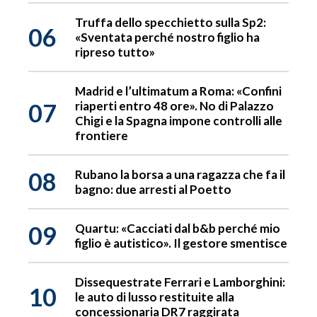
Truffa dello specchietto sulla Sp2:
06
«Sventata perché nostro figlio ha
ripreso tutto»
Madrid e l’ultimatum a Roma: «Confini
07
riaperti entro 48 ore». No di Palazzo
Chigi e la Spagna impone controlli alle
frontiere
08
Rubano la borsa a una ragazza che fa il
bagno: due arresti al Poetto
09
Quartu: «Cacciati dal b&b perché mio
figlio è autistico». Il gestore smentisce
Dissequestrate Ferrari e Lamborghini:
10
le auto di lusso restituite alla
concessionaria DR7 raggirata