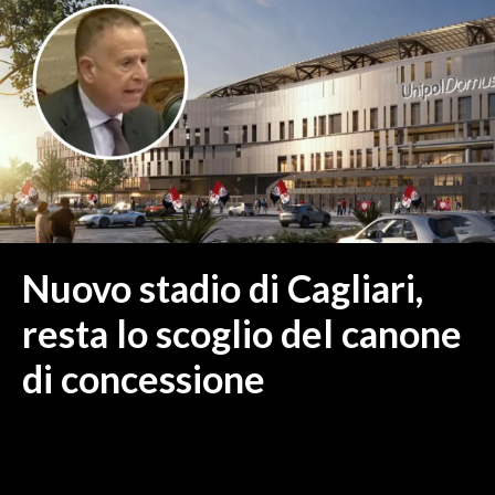
MEDIO CAMPIDANO
ORISTANO E PROVINCIA
SASSARI E PROVINCIA
GALLURA
NUORO E PROVINCIA
OGLIASTRA
AGENDA
CRONACA
Nuovo stadio di Cagliari,
ITALIA
resta lo scoglio del canone
MONDO
di concessione
POLITICA
ECONOMIA
SERVIZI ALLE IMPRESE