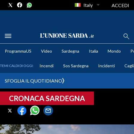
Italy
ACCEDI
METEO
ProgrammaUS
Video
Sardegna
Italia
Mondo
Po
COMUNI AL VOTO
Incendi
Sos Sardegna
Incidenti
Cagli
TEMI CALDI DI OGGI:
VIDEO
SFOGLIA IL QUOTIDIANO
FOTO
CRONACA SARDEGNA
CRONACA SARDEGNA
CAGLIARI
PROVINCIA DI CAGLIARI
SULCIS IGLESIENTE