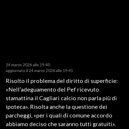
LAVORO
BANDI
SPORT IN SARDEGNA
SPORT
RISULTATI E CLASSIFICHE
CALCIO
24 marzo 2026 alle 19:40
aggiornato il 24 marzo 2026 alle 19:41
CALCIO REGIONALE
BASKET
Risolto il problema del diritto di superficie:
VOLLEY
«Nell’adeguamento del Pef ricevuto
MOTORI
stamattina il Cagliari calcio non parla più di
TENNIS
ipoteca». Risolta anche la questione dei
ALTRI SPORT
parcheggi, «per i quali di comune accordo
abbiamo deciso che saranno tutti gratuiti».
CULTURA