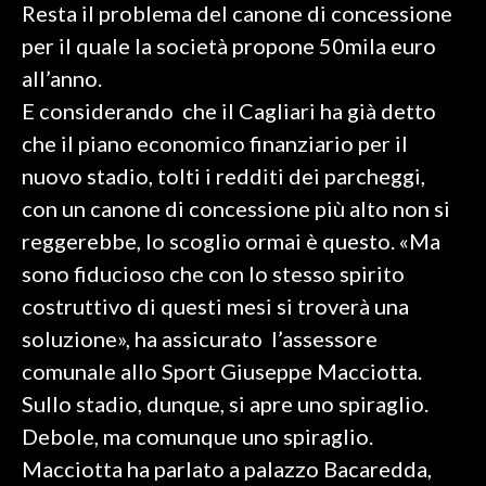
Resta il problema del canone di concessione
per il quale la società propone 50mila euro
SPETTACOLI
all’anno.
GOSSIP
E considerando che il Cagliari ha già detto
che il piano economico finanziario per il
SALUTE
nuovo stadio, tolti i redditi dei parcheggi,
SARDEGNA TURISMO
con un canone di concessione più alto non si
reggerebbe, lo scoglio ormai è questo. «Ma
SARDI NEL MONDO
sono fiducioso che con lo stesso spirito
NOTIZIE
costruttivo di questi mesi si troverà una
EVENTI
soluzione», ha assicurato l’assessore
comunale allo Sport Giuseppe Macciotta.
#CARAUNIONE
Sullo stadio, dunque, si apre uno spiraglio.
3 MINUTI CON
Debole, ma comunque uno spiraglio.
Macciotta ha parlato a palazzo Bacaredda,
INSULARITÀ