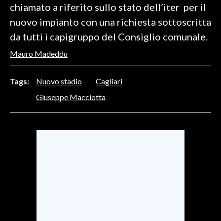
chiamato a riferito sullo stato dell’iter per il
nuovo impianto con una richiesta sottoscritta
INFO AZIENDE
da tutti i capigruppo del Consiglio comunale.
ABBONATI
ANNUNCI
Mauro Madeddu
NECROLOGI
Tags:
Nuovo stadio
Cagliari
PUBBLICITÀ
SPIAGGE
Giuseppe Macciotta
STORE