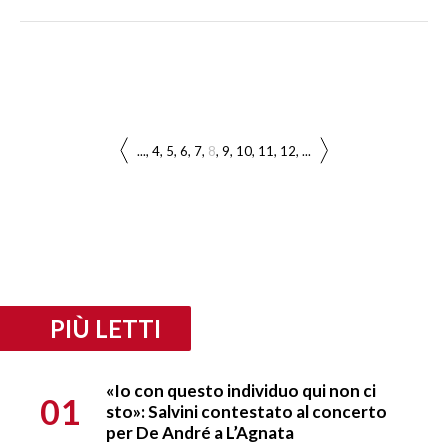
...
4
5
6
7
8
9
10
11
12
...
PIÙ LETTI
«Io con questo individuo qui non ci
01
sto»: Salvini contestato al concerto
per De André a L’Agnata