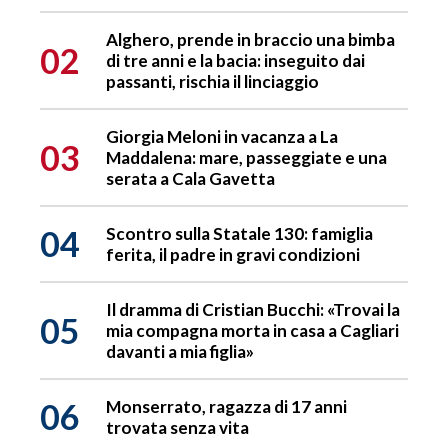
Alghero, prende in braccio una bimba
02
di tre anni e la bacia: inseguito dai
passanti, rischia il linciaggio
Giorgia Meloni in vacanza a La
03
Maddalena: mare, passeggiate e una
serata a Cala Gavetta
04
Scontro sulla Statale 130: famiglia
ferita, il padre in gravi condizioni
Il dramma di Cristian Bucchi: «Trovai la
05
mia compagna morta in casa a Cagliari
davanti a mia figlia»
06
Monserrato, ragazza di 17 anni
trovata senza vita