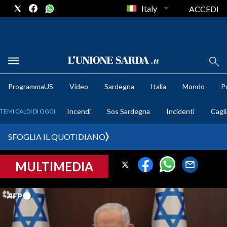
Italy
ACCEDI
METEO
ProgrammaUS
Video
Sardegna
Italia
Mondo
Po
COMUNI AL VOTO
Incendi
Sos Sardegna
Incidenti
Cagli
TEMI CALDI DI OGGI:
VIDEO
SFOGLIA IL QUOTIDIANO
FOTO
MULTIMEDIA
CRONACA SARDEGNA
CAGLIARI
PROVINCIA DI CAGLIARI
SULCIS IGLESIENTE