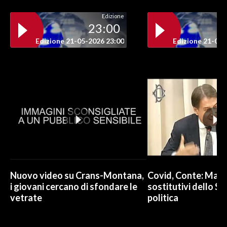
Edizione
INFO AZIENDE
23:00
ABBONATI
Edizione 21-05-2026 23:00
Edizione 21-05-
ANNUNCI
NECROLOGI
PUBBLICITÀ
SPIAGGE
STORE
Nuovo video su Crans-Montana,
Covid, Conte: Mai u
i giovani cercano di sfondare le
sostitutivi dello St
vetrate
politica