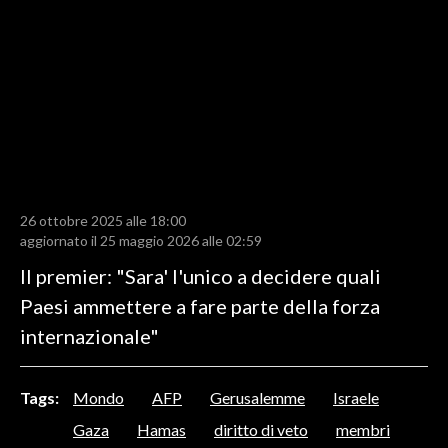
LAVORO
BANDI
SPORT IN SARDEGNA
SPORT
RISULTATI E CLASSIFICHE
CALCIO
26 ottobre 2025 alle 18:00
aggiornato il 25 maggio 2026 alle 02:59
CALCIO REGIONALE
Il premier: "Sara' l'unico a decidere quali
BASKET
Paesi ammettere a fare parte della forza
VOLLEY
internazionale"
MOTORI
TENNIS
ALTRI SPORT
Tags:
Mondo
AFP
Gerusalemme
Israele
Gaza
Hamas
diritto di veto
membri
CULTURA