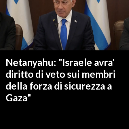
MEDIO CAMPIDANO
ORISTANO E PROVINCIA
SASSARI E PROVINCIA
GALLURA
NUORO E PROVINCIA
OGLIASTRA
AGENDA
Netanyahu: "Israele avra'
CRONACA
diritto di veto sui membri
ITALIA
della forza di sicurezza a
MONDO
Gaza"
POLITICA
ECONOMIA
SERVIZI ALLE IMPRESE