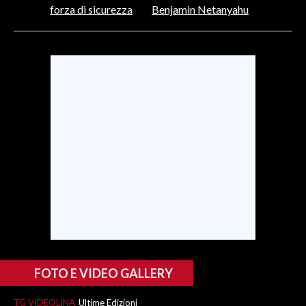
forza di sicurezza
Benjamin Netanyahu
SPETTACOLI
GOSSIP
SALUTE
SARDEGNA TURISMO
SARDI NEL MONDO
NOTIZIE
EVENTI
#CARAUNIONE
3 MINUTI CON
FOTO E VIDEO GALLERY
INSULARITÀ
TG VIDEOLINA
Ultime Edizioni